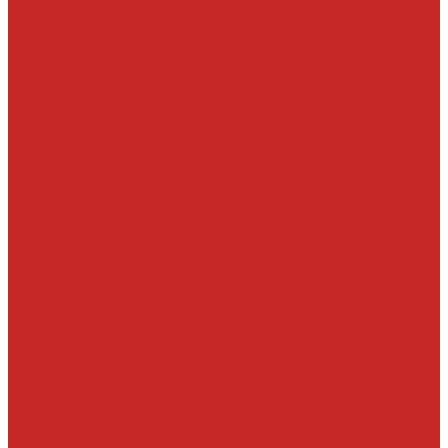
Сальники и уплотнения
Стопорные кольца
Элементы сцепления
Фильтры воздушные, маслянные, топливные
Воздушные фильтры
Масляные фильтры
Салонные фильтры
Топливные фильтры
Фильтры АКПП
Фильтры гидро и пневмо систем
Электроника, датчики, катушки, насосы
Аккумуляторы
Датчики давления масла
Датчики детонации, кислородные, расхода воздуха
Датчики положения распредвала и коленвала
Детали системы зажигания
Детали стартера, генератора
Катушки зажигания
Кнопки
Лампы, патроны под лампы
Отопление и кондиционирование воздуха
Свечи
Запчасти под заказ
О компании
Новости