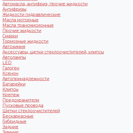
Автомасла, антифриз, прочие жидкости
Антифризы
Жидкости гидравлические
Масла моторные
Масла трансмисионные
Прочие жидкости
Смазки
Тормозные жидкости
Автохимия
Аксессуары, щетки стеклоочистителей, клипсы
Автолампы
LED
Галоген
Ксенон
Автопринадлежности
Батарейки
Клипсы
Крепеж
Предохранители
Пусковые провода
Щетки стеклоочистителей
Бескаркасные
Гибридные
Задние
Зимние