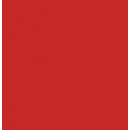
Рейки, тяги, наконечники, пыльники
Ремкомплекты
Сальники и втулки рулевой рейки
Шланги, патрубки ГУР
Система охлаждения и составляющие
Вискомуфты включения вентилятора
Крышки радиатора
Патрубки системы охлаждения, радиатора и хомуты
Помпы и прокладки
Прокладки, уплотнительные кольца, штуцера
Радиаторы, вентиляторы и крышки радиатора
Термостаты и корпусы термостатов
Тормозная система
Детали системы АБС
Ремкомплекты и комплектующие суппортов
Суппорта
Тормозные диски
Тормозные колодки
Тормозные шланги, цилиндры и комплектующие
Трансмиссия
Подшипники
Приводные валы и их детали
Пробки дифференциалов и раздатки, пробки поддонов
Прокладки, шланги и сальники КПП и дифференциалов
Прочее