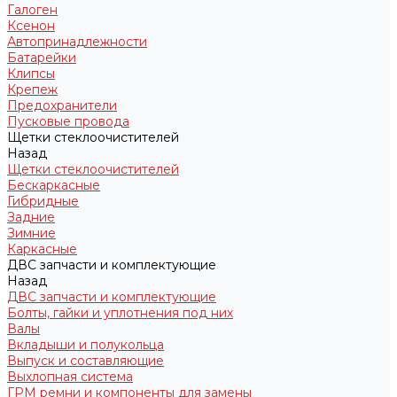
Галоген
Ксенон
Автопринадлежности
Батарейки
Клипсы
Крепеж
Предохранители
Пусковые провода
Щетки стеклоочистителей
Назад
Щетки стеклоочистителей
Бескаркасные
Гибридные
Задние
Зимние
Каркасные
ДВС запчасти и комплектующие
Назад
ДВС запчасти и комплектующие
Болты, гайки и уплотнения под них
Валы
Вкладыши и полукольца
Выпуск и составляющие
Выхлопная система
ГРМ ремни и компоненты для замены