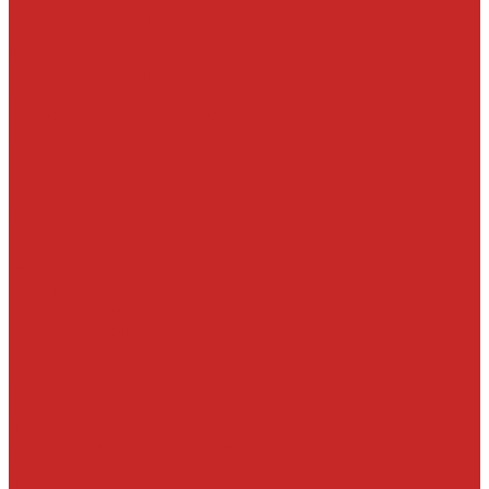
Масла трансмисионные
Прочие жидкости
Смазки
Тормозные жидкости
Автохимия
Аксессуары, щетки стеклоочистителей, клипсы
Автолампы
LED
Галоген
Ксенон
Автопринадлежности
Батарейки
Клипсы
Крепеж
Предохранители
Пусковые провода
Щетки стеклоочистителей
Бескаркасные
Гибридные
Задние
Зимние
Каркасные
ДВС запчасти и комплектующие
Болты, гайки и уплотнения под них
Валы