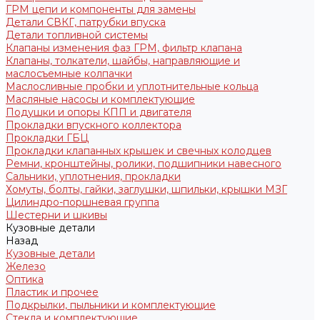
ГРМ цепи и компоненты для замены
Детали СВКГ, патрубки впуска
Детали топливной системы
Клапаны изменения фаз ГРМ, фильтр клапана
Клапаны, толкатели, шайбы, направляющие и
маслосъемные колпачки
Маслосливные пробки и уплотнительные кольца
Масляные насосы и комплектующие
Подушки и опоры КПП и двигателя
Прокладки впускного коллектора
Прокладки ГБЦ
Прокладки клапанных крышек и свечных колодцев
Ремни, кронштейны, ролики, подшипники навесного
Сальники, уплотнения, прокладки
Хомуты, болты, гайки, заглушки, шпильки, крышки МЗГ
Цилиндро-поршневая группа
Шестерни и шкивы
Кузовные детали
Назад
Кузовные детали
Железо
Оптика
Пластик и прочее
Подкрылки, пыльники и комплектующие
Стекла и комплектующие