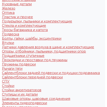
Кузовные детали
Железо
Оптика
Пластик и прочее
Подкрылки, пыльники и комплектующие
Стекла и комплектующие
Тросы багажника и капота
Подвеска
Болты, гайки, шайбы, эксцентрики
Втулки
Датчики давления воздуха в шине и комплектующие
Опоры, отбойники, пыльники, подшипники опор
Подшипники ступичные
Прокладки и проставки под пружины
Пружины подвески
Рычаги тяги
Сайлентблоки задней подвески и подушки подрамника
Сайлентблоки передней подвески
СПУ
Стойки
Стойки амортизаторов
Ступицы и их детали
Шаровые опоры, шаровые соединения
Элементы гидроподвески