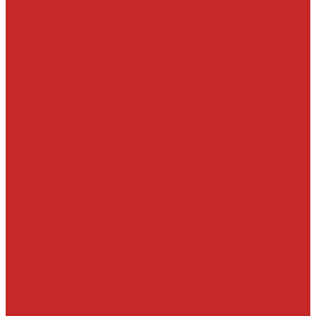
Вкладыши и полукольца
Выпуск и составляющие
Выхлопная система
ГРМ ремни и компоненты для замены
ГРМ цепи и компоненты для замены
Детали СВКГ, патрубки впуска
Детали топливной системы
Клапаны изменения фаз ГРМ, фильтр клапана
Клапаны, толкатели, шайбы, направляющие и
маслосъемные колпачки
Маслосливные пробки и уплотнительные кольца
Масляные насосы и комплектующие
Подушки и опоры КПП и двигателя
Прокладки впускного коллектора
Прокладки ГБЦ
Прокладки клапанных крышек и свечных колодцев
Ремни, кронштейны, ролики, подшипники навесного
Сальники, уплотнения, прокладки
Хомуты, болты, гайки, заглушки, шпильки, крышки МЗГ
Цилиндро-поршневая группа
Шестерни и шкивы
Кузовные детали
Железо
Оптика