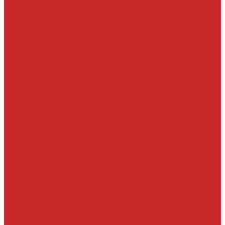
Оптика
Пластик и прочее
Подвеска
Болты, гайки, шайбы, эксцентрики
Втулки
Датчики давления воздуха в шине и комплектующие
Рулевое управление
Детали рулевой колонки
Ключи и замки зажигания
Прокладки и шайбы ГУР
Система охлаждения и составляющие
Вискомуфты включения вентилятора
Крышки радиатора
Патрубки системы охлаждения, радиатора и хомуты
Тормозная система
Детали системы АБС
Ремкомплекты и комплектующие суппортов
Суппорта
Трансмиссия
Подшипники
Приводные валы и их детали
Пробки дифференциалов и раздатки, пробки поддонов
Фильтры воздушные, маслянные, топливные
Воздушные фильтры
Масляные фильтры