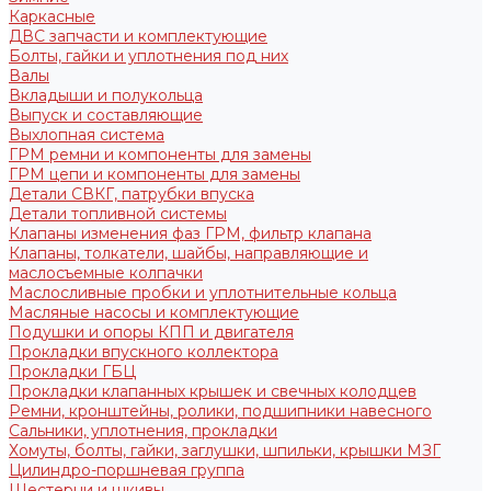
Каркасные
ДВС запчасти и комплектующие
Болты, гайки и уплотнения под них
Валы
Вкладыши и полукольца
Выпуск и составляющие
Выхлопная система
ГРМ ремни и компоненты для замены
ГРМ цепи и компоненты для замены
Детали СВКГ, патрубки впуска
Детали топливной системы
Клапаны изменения фаз ГРМ, фильтр клапана
Клапаны, толкатели, шайбы, направляющие и
маслосъемные колпачки
Маслосливные пробки и уплотнительные кольца
Масляные насосы и комплектующие
Подушки и опоры КПП и двигателя
Прокладки впускного коллектора
Прокладки ГБЦ
Прокладки клапанных крышек и свечных колодцев
Ремни, кронштейны, ролики, подшипники навесного
Сальники, уплотнения, прокладки
Хомуты, болты, гайки, заглушки, шпильки, крышки МЗГ
Цилиндро-поршневая группа
Шестерни и шкивы