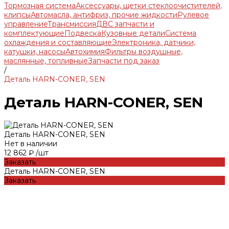
Тормозная система
Аксессуары, щетки стеклоочистителей,
клипсы
Автомасла, антифриз, прочие жидкости
Рулевое
управление
Трансмиссия
ДВС запчасти и
комплектующие
Подвеска
Кузовные детали
Система
охлаждения и составляющие
Электроника, датчики,
катушки, насосы
Автохимия
Фильтры воздушные,
маслянные, топливные
Запчасти под заказ
/
Деталь HARN-CONER, SEN
Деталь HARN-CONER, SEN
Деталь HARN-CONER, SEN
Нет в наличии
12 862 ₽
/
шт
Заказать
Деталь HARN-CONER, SEN
Заказать