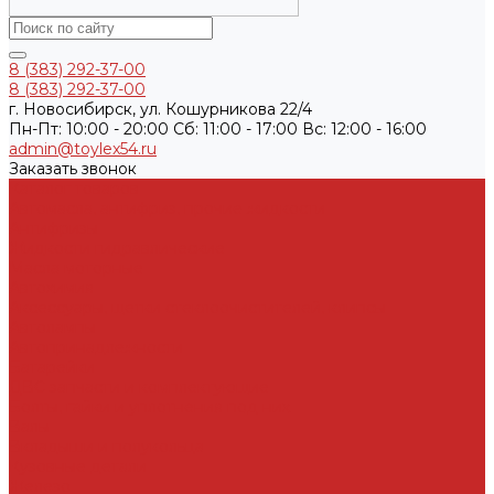
8 (383) 292-37-00
8 (383) 292-37-00
г. Новосибирск, ул. Кошурникова 22/4
Пн-Пт: 10:00 - 20:00 Cб: 11:00 - 17:00 Вс: 12:00 - 16:00
admin@toylex54.ru
Заказать звонок
Каталог товаров
Автомасла, антифриз, прочие жидкости
Антифризы
Жидкости гидравлические
Масла моторные
Автохимия
Аксессуары, щетки стеклоочистителей, клипсы
Автолампы
Автопринадлежности
Батарейки
ДВС запчасти и комплектующие
Болты, гайки и уплотнения под них
Валы
Вкладыши и полукольца
Кузовные детали
Железо