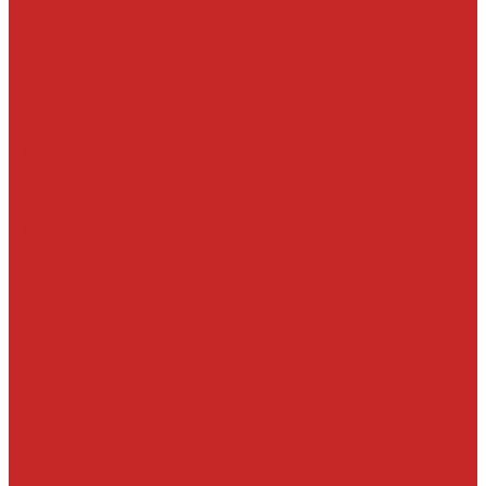
Салонные фильтры
Электроника, датчики, катушки, насосы
Аккумуляторы
Датчики давления масла
Датчики детонации, кислородные, расхода воздуха
Запчасти под заказ
О компании
Новости
Статьи
Отзывы
Политика конфиденциальности
Новым клиентам
Как найти деталь
Как сделать заказ
Оптом
Оплата
Доставка
Контакты
Отзывы
...
Каталог товаров
Автомасла, антифриз, прочие жидкости
Антифризы
Жидкости гидравлические
Масла моторные