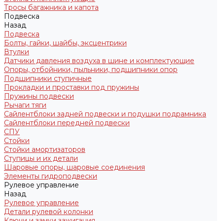
Тросы багажника и капота
Подвеска
Назад
Подвеска
Болты, гайки, шайбы, эксцентрики
Втулки
Датчики давления воздуха в шине и комплектующие
Опоры, отбойники, пыльники, подшипники опор
Подшипники ступичные
Прокладки и проставки под пружины
Пружины подвески
Рычаги тяги
Сайлентблоки задней подвески и подушки подрамника
Сайлентблоки передней подвески
СПУ
Стойки
Стойки амортизаторов
Ступицы и их детали
Шаровые опоры, шаровые соединения
Элементы гидроподвески
Рулевое управление
Назад
Рулевое управление
Детали рулевой колонки
Ключи и замки зажигания