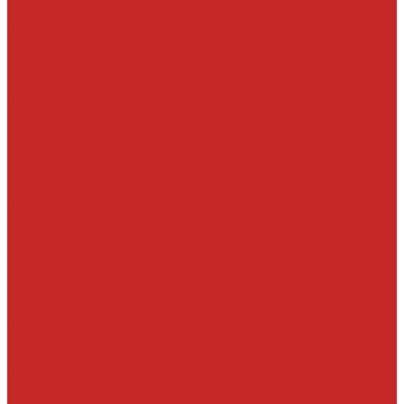
Пластик и прочее
Подкрылки, пыльники и комплектующие
Стекла и комплектующие
Тросы багажника и капота
Подвеска
Болты, гайки, шайбы, эксцентрики
Втулки
Датчики давления воздуха в шине и комплектующие
Опоры, отбойники, пыльники, подшипники опор
Подшипники ступичные
Прокладки и проставки под пружины
Пружины подвески
Рычаги тяги
Сайлентблоки задней подвески и подушки подрамника
Сайлентблоки передней подвески
СПУ
Стойки
Стойки амортизаторов
Ступицы и их детали
Шаровые опоры, шаровые соединения
Элементы гидроподвески
Рулевое управление
Детали рулевой колонки
Ключи и замки зажигания
Прокладки и шайбы ГУР