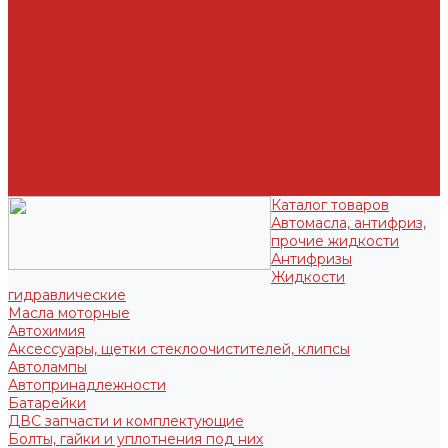
Статьи
Отзывы
Политика конфиденциальности
Новым клиентам
Как найти деталь
Как сделать заказ
Оптом
Оплата
Доставка
Контакты
Отзывы
Каталог товаров
Автомасла, антифриз,
прочие жидкости
Антифризы
Жидкости
гидравлические
Масла моторные
Автохимия
Аксессуары, щетки стеклоочистителей, клипсы
Автолампы
Автопринадлежности
Батарейки
ДВС запчасти и комплектующие
Болты, гайки и уплотнения под них