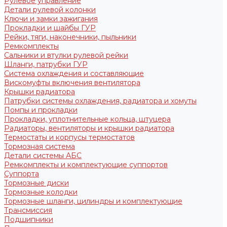
Рулевое управление
Детали рулевой колонки
Ключи и замки зажигания
Прокладки и шайбы ГУР
Рейки, тяги, наконечники, пыльники
Ремкомплекты
Сальники и втулки рулевой рейки
Шланги, патрубки ГУР
Система охлаждения и составляющие
Вискомуфты включения вентилятора
Крышки радиатора
Патрубки системы охлаждения, радиатора и хомуты
Помпы и прокладки
Прокладки, уплотнительные кольца, штуцера
Радиаторы, вентиляторы и крышки радиатора
Термостаты и корпусы термостатов
Тормозная система
Детали системы АБС
Ремкомплекты и комплектующие суппортов
Суппорта
Тормозные диски
Тормозные колодки
Тормозные шланги, цилиндры и комплектующие
Трансмиссия
Подшипники