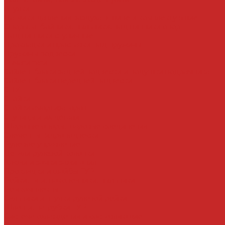
Втулки
Датчики давления воздуха в шине и комплектующие
Опоры, отбойники, пыльники, подшипники опор
Подшипники ступичные
Прокладки и проставки под пружины
Пружины подвески
Рычаги тяги
Сайлентблоки задней подвески и подушки подрамника
Сайлентблоки передней подвески
СПУ
Стойки
Стойки амортизаторов
Ступицы и их детали
Шаровые опоры, шаровые соединения
Элементы гидроподвески
Рулевое управление
Детали рулевой колонки
Ключи и замки зажигания
Прокладки и шайбы ГУР
Рейки, тяги, наконечники, пыльники
Ремкомплекты
Сальники и втулки рулевой рейки
Шланги, патрубки ГУР
Система охлаждения и составляющие