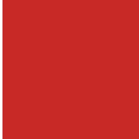
ГРМ цепи и компоненты для замены
Детали СВКГ, патрубки впуска
Детали топливной системы
Клапаны изменения фаз ГРМ, фильтр клапана
Клапаны, толкатели, шайбы, направляющие и маслосъемные
Маслосливные пробки и уплотнительные кольца
Масляные насосы и комплектующие
Подушки и опоры КПП и двигателя
Прокладки впускного коллектора
Прокладки ГБЦ
Прокладки клапанных крышек и свечных колодцев
Ремни, кронштейны, ролики, подшипники навесного
Сальники, уплотнения, прокладки
Хомуты, болты, гайки, заглушки, шпильки, крышки МЗГ
Цилиндро-поршневая группа
Шестерни и шкивы
Кузовные детали
Железо
Оптика
Пластик и прочее
Подкрылки, пыльники и комплектующие
Стекла и комплектующие
Тросы багажника и капота
Подвеска
Болты, гайки, шайбы, эксцентрики