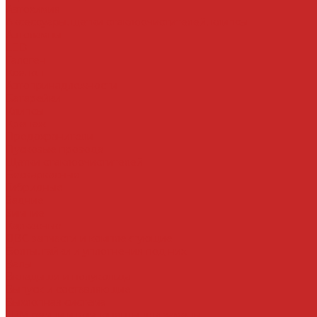
Автохимия
Аксессуары, щетки стеклоочистителей, клипсы
Автолампы
LED
Галоген
Ксенон
Автопринадлежности
Батарейки
Клипсы
Крепеж
Предохранители
Пусковые провода
Щетки стеклоочистителей
Бескаркасные
Гибридные
Задние
Зимние
Каркасные
ДВС запчасти и комплектующие
Болты, гайки и уплотнения под них
Валы
Вкладыши и полукольца
Выпуск и составляющие
Выхлопная система
ГРМ ремни и компоненты для замены