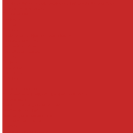
Датчики детонации, кислородные, расхода воздуха
Запчасти под заказ
О компании
Новости
Статьи
Отзывы
Политика конфиденциальности
Новым клиентам
Как найти деталь
Как сделать заказ
Оптом
Оплата
Доставка
Контакты
Отзывы
...
Каталог товаров
Автомасла, антифриз, прочие жидкости
Антифризы
Жидкости гидравлические
Масла моторные
Масла трансмисионные
Прочие жидкости
Смазки
Тормозные жидкости