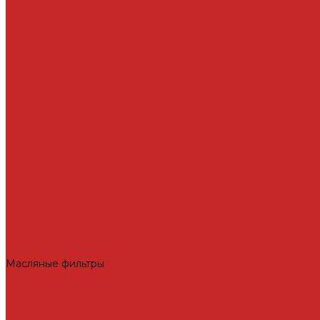
Втулки
Датчики давления воздуха в шине и комплектующие
Рулевое управление
Детали рулевой колонки
Ключи и замки зажигания
Прокладки и шайбы ГУР
Система охлаждения и составляющие
Вискомуфты включения вентилятора
Крышки радиатора
Патрубки системы охлаждения, радиатора и хомуты
Тормозная система
Детали системы АБС
Ремкомплекты и комплектующие суппортов
Суппорта
Трансмиссия
Подшипники
Приводные валы и их детали
Пробки дифференциалов и раздатки, пробки поддонов
Фильтры воздушные, маслянные, топливные
Воздушные фильтры
Масляные фильтры
Салонные фильтры
Электроника, датчики, катушки, насосы
Аккумуляторы
Датчики давления масла