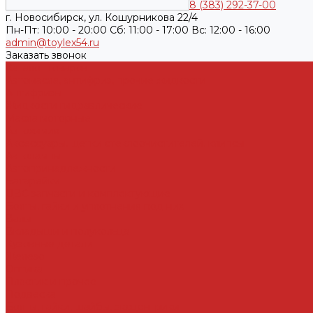
8 (383) 292-37-00
г. Новосибирск, ул. Кошурникова 22/4
Пн-Пт: 10:00 - 20:00 Cб: 11:00 - 17:00 Вс: 12:00 - 16:00
admin@toylex54.ru
Заказать звонок
Каталог товаров
Автомасла, антифриз, прочие жидкости
Антифризы
Жидкости гидравлические
Масла моторные
Автохимия
Аксессуары, щетки стеклоочистителей, клипсы
Автолампы
Автопринадлежности
Батарейки
ДВС запчасти и комплектующие
Болты, гайки и уплотнения под них
Валы
Вкладыши и полукольца
Кузовные детали
Железо
Оптика
Пластик и прочее
Подвеска
Болты, гайки, шайбы, эксцентрики