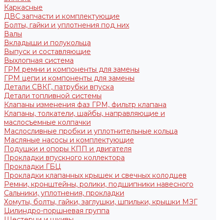
Каркасные
ДВС запчасти и комплектующие
Болты, гайки и уплотнения под них
Валы
Вкладыши и полукольца
Выпуск и составляющие
Выхлопная система
ГРМ ремни и компоненты для замены
ГРМ цепи и компоненты для замены
Детали СВКГ, патрубки впуска
Детали топливной системы
Клапаны изменения фаз ГРМ, фильтр клапана
Клапаны, толкатели, шайбы, направляющие и
маслосъемные колпачки
Маслосливные пробки и уплотнительные кольца
Масляные насосы и комплектующие
Подушки и опоры КПП и двигателя
Прокладки впускного коллектора
Прокладки ГБЦ
Прокладки клапанных крышек и свечных колодцев
Ремни, кронштейны, ролики, подшипники навесного
Сальники, уплотнения, прокладки
Хомуты, болты, гайки, заглушки, шпильки, крышки МЗГ
Цилиндро-поршневая группа
Шестерни и шкивы