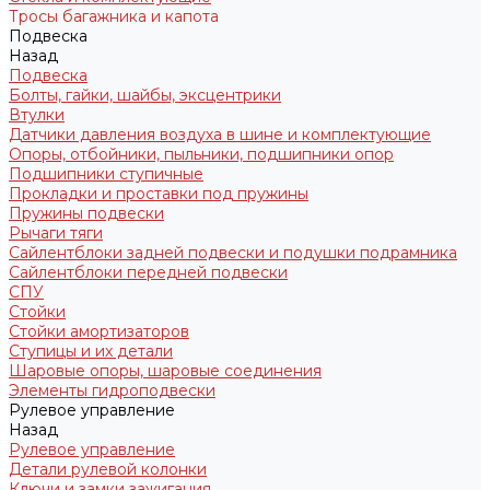
Тросы багажника и капота
Подвеска
Назад
Подвеска
Болты, гайки, шайбы, эксцентрики
Втулки
Датчики давления воздуха в шине и комплектующие
Опоры, отбойники, пыльники, подшипники опор
Подшипники ступичные
Прокладки и проставки под пружины
Пружины подвески
Рычаги тяги
Сайлентблоки задней подвески и подушки подрамника
Сайлентблоки передней подвески
СПУ
Стойки
Стойки амортизаторов
Ступицы и их детали
Шаровые опоры, шаровые соединения
Элементы гидроподвески
Рулевое управление
Назад
Рулевое управление
Детали рулевой колонки
Ключи и замки зажигания