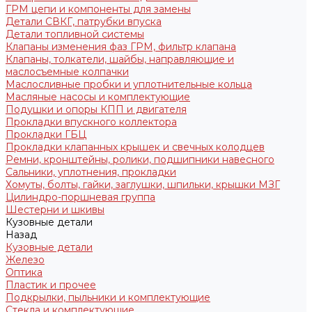
ГРМ цепи и компоненты для замены
Детали СВКГ, патрубки впуска
Детали топливной системы
Клапаны изменения фаз ГРМ, фильтр клапана
Клапаны, толкатели, шайбы, направляющие и
маслосъемные колпачки
Маслосливные пробки и уплотнительные кольца
Масляные насосы и комплектующие
Подушки и опоры КПП и двигателя
Прокладки впускного коллектора
Прокладки ГБЦ
Прокладки клапанных крышек и свечных колодцев
Ремни, кронштейны, ролики, подшипники навесного
Сальники, уплотнения, прокладки
Хомуты, болты, гайки, заглушки, шпильки, крышки МЗГ
Цилиндро-поршневая группа
Шестерни и шкивы
Кузовные детали
Назад
Кузовные детали
Железо
Оптика
Пластик и прочее
Подкрылки, пыльники и комплектующие
Стекла и комплектующие