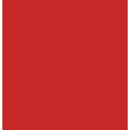
Рейки, тяги, наконечники, пыльники
Ремкомплекты
Сальники и втулки рулевой рейки
Шланги, патрубки ГУР
Система охлаждения и составляющие
Вискомуфты включения вентилятора
Крышки радиатора
Патрубки системы охлаждения, радиатора и хомуты
Помпы и прокладки
Прокладки, уплотнительные кольца, штуцера
Радиаторы, вентиляторы и крышки радиатора
Термостаты и корпусы термостатов
Тормозная система
Детали системы АБС
Ремкомплекты и комплектующие суппортов
Суппорта
Тормозные диски
Тормозные колодки
Тормозные шланги, цилиндры и комплектующие
Трансмиссия
Подшипники
Приводные валы и их детали
Пробки дифференциалов и раздатки, пробки поддонов
Прокладки, шланги и сальники КПП и дифференциалов
Прочее