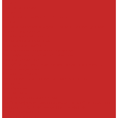
Оптика
Пластик и прочее
Подвеска
Болты, гайки, шайбы, эксцентрики
Втулки
Датчики давления воздуха в шине и комплектующие
Рулевое управление
Детали рулевой колонки
Ключи и замки зажигания
Прокладки и шайбы ГУР
Система охлаждения и составляющие
Вискомуфты включения вентилятора
Крышки радиатора
Патрубки системы охлаждения, радиатора и хомуты
Тормозная система
Детали системы АБС
Ремкомплекты и комплектующие суппортов
Суппорта
Трансмиссия
Подшипники
Приводные валы и их детали
Пробки дифференциалов и раздатки, пробки поддонов
Фильтры воздушные, маслянные, топливные
Воздушные фильтры
Масляные фильтры