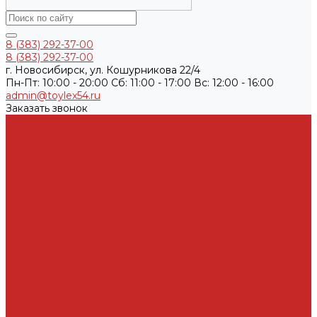
8 (383) 292-37-00
8 (383) 292-37-00
г. Новосибирск, ул. Кошурникова 22/4
Пн-Пт: 10:00 - 20:00 Cб: 11:00 - 17:00 Вс: 12:00 - 16:00
admin@toylex54.ru
Заказать звонок
Каталог товаров
Автомасла, антифриз, прочие жидкости
Антифризы
Жидкости гидравлические
Масла моторные
Автохимия
Аксессуары, щетки стеклоочистителей, клипсы
Автолампы
Автопринадлежности
Батарейки
ДВС запчасти и комплектующие
Болты, гайки и уплотнения под них
Валы
Вкладыши и полукольца
Кузовные детали
Железо