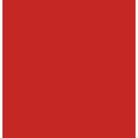
Сальники и уплотнения
Стопорные кольца
Элементы сцепления
Фильтры воздушные, маслянные, топливные
Воздушные фильтры
Масляные фильтры
Салонные фильтры
Топливные фильтры
Фильтры АКПП
Фильтры гидро и пневмо систем
Электроника, датчики, катушки, насосы
Аккумуляторы
Датчики давления масла
Датчики детонации, кислородные, расхода воздуха
Датчики положения распредвала и коленвала
Детали системы зажигания
Детали стартера, генератора
Катушки зажигания
Кнопки
Лампы, патроны под лампы
Отопление и кондиционирование воздуха
Свечи
Запчасти под заказ
О компании
Новости