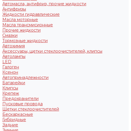
Автомасла, антифриз, прочие жидкости
Антифризы
Жидкости гидравлические
Масла моторные
Масла трансмисионные
Прочие жидкости
Смазки
Тормозные жидкости
Автохимия
Аксессуары, щетки стеклоочистителей, клипсы
Автолампы
LED
Галоген
Ксенон
Автопринадлежности
Батарейки
Клипсы
Крепеж
Предохранители
Пусковые провода
Щетки стеклоочистителей
Бескаркасные
Гибридные
Задние
Зимние