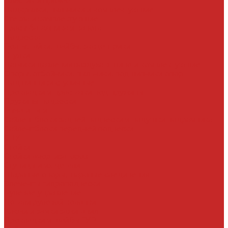
Пластик и прочее
Подкрылки, пыльники и комплектующие
Стекла и комплектующие
Тросы багажника и капота
Подвеска
Болты, гайки, шайбы, эксцентрики
Втулки
Датчики давления воздуха в шине и комплектующие
Опоры, отбойники, пыльники, подшипники опор
Подшипники ступичные
Прокладки и проставки под пружины
Пружины подвески
Рычаги тяги
Сайлентблоки задней подвески и подушки подрамника
Сайлентблоки передней подвески
СПУ
Стойки
Стойки амортизаторов
Ступицы и их детали
Шаровые опоры, шаровые соединения
Элементы гидроподвески
Рулевое управление
Детали рулевой колонки
Ключи и замки зажигания
Прокладки и шайбы ГУР