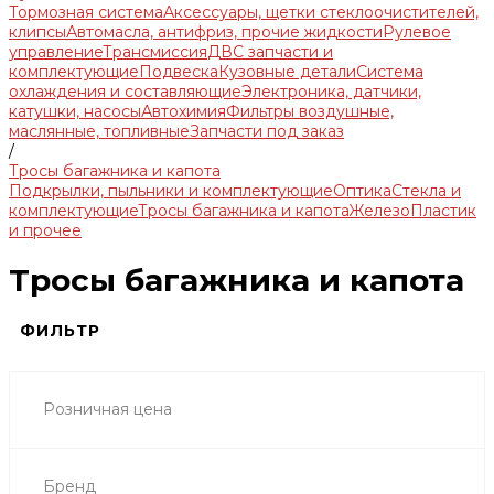
Тормозная система
Аксессуары, щетки стеклоочистителей,
клипсы
Автомасла, антифриз, прочие жидкости
Рулевое
управление
Трансмиссия
ДВС запчасти и
комплектующие
Подвеска
Кузовные детали
Система
охлаждения и составляющие
Электроника, датчики,
катушки, насосы
Автохимия
Фильтры воздушные,
маслянные, топливные
Запчасти под заказ
/
Тросы багажника и капота
Подкрылки, пыльники и комплектующие
Оптика
Стекла и
комплектующие
Тросы багажника и капота
Железо
Пластик
и прочее
Тросы багажника и капота
ФИЛЬТР
Розничная цена
Бренд