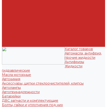
Статьи
Отзывы
Политика конфиденциальности
Новым клиентам
Как найти деталь
Как сделать заказ
Оптом
Оплата
Доставка
Контакты
Отзывы
Каталог товаров
Автомасла, антифриз,
прочие жидкости
Антифризы
Жидкости
гидравлические
Масла моторные
Автохимия
Аксессуары, щетки стеклоочистителей, клипсы
Автолампы
Автопринадлежности
Батарейки
ДВС запчасти и комплектующие
Болты, гайки и уплотнения под них