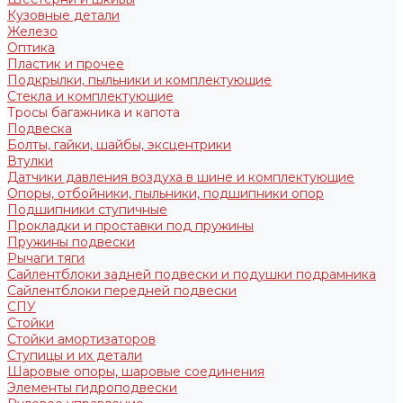
Кузовные детали
Железо
Оптика
Пластик и прочее
Подкрылки, пыльники и комплектующие
Стекла и комплектующие
Тросы багажника и капота
Подвеска
Болты, гайки, шайбы, эксцентрики
Втулки
Датчики давления воздуха в шине и комплектующие
Опоры, отбойники, пыльники, подшипники опор
Подшипники ступичные
Прокладки и проставки под пружины
Пружины подвески
Рычаги тяги
Сайлентблоки задней подвески и подушки подрамника
Сайлентблоки передней подвески
СПУ
Стойки
Стойки амортизаторов
Ступицы и их детали
Шаровые опоры, шаровые соединения
Элементы гидроподвески