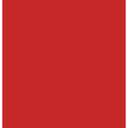
Вкладыши и полукольца
Выпуск и составляющие
Выхлопная система
ГРМ ремни и компоненты для замены
ГРМ цепи и компоненты для замены
Детали СВКГ, патрубки впуска
Детали топливной системы
Клапаны изменения фаз ГРМ, фильтр клапана
Клапаны, толкатели, шайбы, направляющие и
маслосъемные колпачки
Маслосливные пробки и уплотнительные кольца
Масляные насосы и комплектующие
Подушки и опоры КПП и двигателя
Прокладки впускного коллектора
Прокладки ГБЦ
Прокладки клапанных крышек и свечных колодцев
Ремни, кронштейны, ролики, подшипники навесного
Сальники, уплотнения, прокладки
Хомуты, болты, гайки, заглушки, шпильки, крышки МЗГ
Цилиндро-поршневая группа
Шестерни и шкивы
Кузовные детали
Железо
Оптика