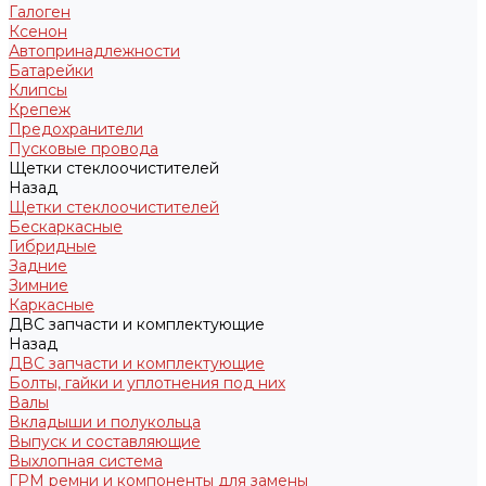
Галоген
Ксенон
Автопринадлежности
Батарейки
Клипсы
Крепеж
Предохранители
Пусковые провода
Щетки стеклоочистителей
Назад
Щетки стеклоочистителей
Бескаркасные
Гибридные
Задние
Зимние
Каркасные
ДВС запчасти и комплектующие
Назад
ДВС запчасти и комплектующие
Болты, гайки и уплотнения под них
Валы
Вкладыши и полукольца
Выпуск и составляющие
Выхлопная система
ГРМ ремни и компоненты для замены