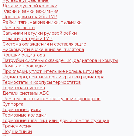
Рулевое управление
Детали рулевой колонки
Ключи и замки зажигания
Прокладки и шайбы ГУР
Рейки, тяги, наконечники, пыльники
Ремкомплекты
Сальники и втулки рулевой рейки
Шланги, патрубки ГУР
Система охлаждения и составляющие
Вискомуфты включения вентилятора
Крышки радиатора
Патрубки системы охлаждения, радиатора и хомуты
Помпы и прокладки
Прокладки, уплотнительные кольца, штуцера
Радиаторы, вентиляторы и крышки радиатора
Термостаты и корпусы термостатов
Тормозная система
Детали системы АБС
Ремкомплекты и комплектующие суппортов
Суппорта
Тормозные диски
Тормозные колодки
Тормозные шланги, цилиндры и комплектующие
Трансмиссия
Подшипники