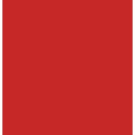
Масла трансмисионные
Прочие жидкости
Смазки
Тормозные жидкости
Автохимия
Аксессуары, щетки стеклоочистителей, клипсы
Автолампы
LED
Галоген
Ксенон
Автопринадлежности
Батарейки
Клипсы
Крепеж
Предохранители
Пусковые провода
Щетки стеклоочистителей
Бескаркасные
Гибридные
Задние
Зимние
Каркасные
ДВС запчасти и комплектующие
Болты, гайки и уплотнения под них
Валы