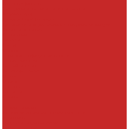
Салонные фильтры
Электроника, датчики, катушки, насосы
Аккумуляторы
Датчики давления масла
Датчики детонации, кислородные, расхода воздуха
Запчасти под заказ
О компании
Новости
Статьи
Отзывы
Политика конфиденциальности
Новым клиентам
Как найти деталь
Как сделать заказ
Оптом
Оплата
Доставка
Контакты
Отзывы
...
Каталог товаров
Автомасла, антифриз, прочие жидкости
Антифризы
Жидкости гидравлические
Масла моторные