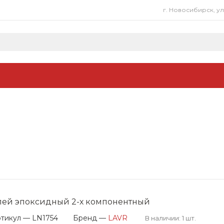
г. Новосибирск, у
лей эпоксидный 2-х компонентный
тикул — LN1754
Бренд —
LAVR
В наличии: 1 шт.