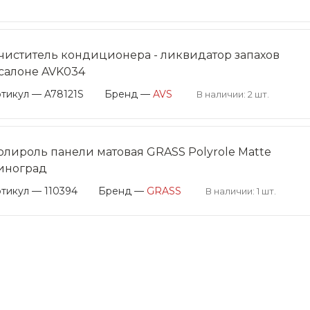
чиститель кондиционера - ликвидатор запахов
 салоне AVK034
тикул — A78121S
Бренд —
AVS
В наличии: 2 шт.
олироль панели матовая GRASS Polyrole Matte
иноград
тикул — 110394
Бренд —
GRASS
В наличии: 1 шт.