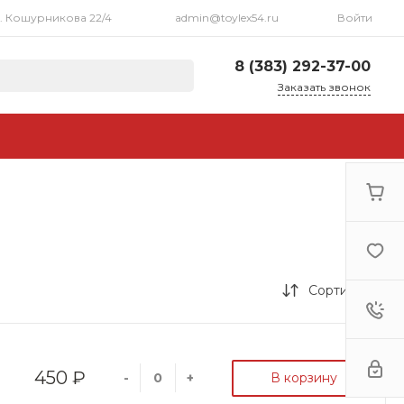
л. Кошурникова 22/4
admin@toylex54.ru
Войти
8 (383) 292-37-00
Заказать звонок
8 (383) 292-37-00
г. Новосибирск, ул.
Кошурникова 22/4
Пн-Пт: 10:00 - 20:00 Cб:
11:00 - 17:00 Вс: 12:00 -
16:00
admin@toylex54.ru
Сортировка
450 ₽
В корзину
-
+