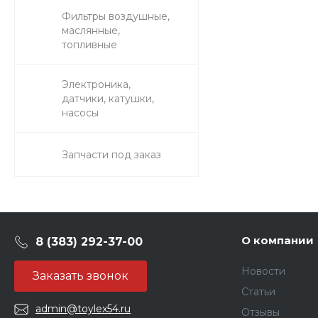
Фильтры воздушные,
маслянные,
топливные
Электроника,
датчики, катушки,
насосы
Запчасти под заказ
О компании
8 (383) 292-37-00
Новости
Заказать звонок
Статьи
admin@toylex54.ru
Отзывы