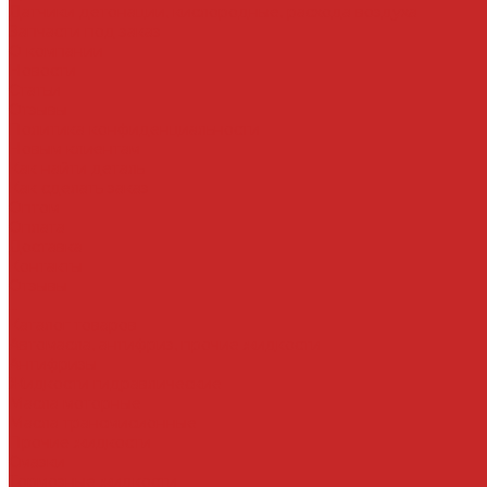
Датчики детонации, кислородные, расхода воздуха
Запчасти под заказ
О компании
Новости
Статьи
Отзывы
Политика конфиденциальности
Новым клиентам
Как найти деталь
Как сделать заказ
Оптом
Оплата
Доставка
Контакты
Отзывы
...
Каталог товаров
Автомасла, антифриз, прочие жидкости
Антифризы
Жидкости гидравлические
Масла моторные
Масла трансмисионные
Прочие жидкости
Смазки
Тормозные жидкости