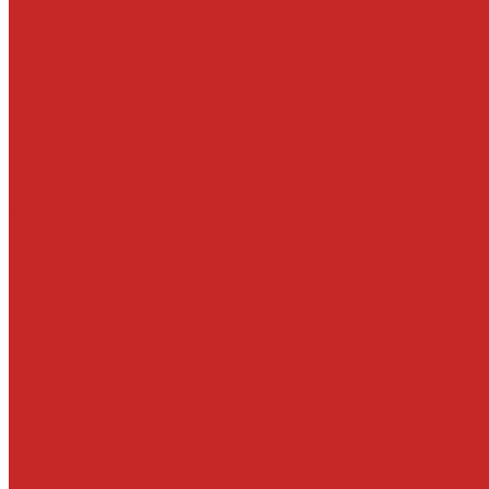
Втулки
Датчики давления воздуха в шине и комплектующие
Опоры, отбойники, пыльники, подшипники опор
Подшипники ступичные
Прокладки и проставки под пружины
Пружины подвески
Рычаги тяги
Сайлентблоки задней подвески и подушки подрамника
Сайлентблоки передней подвески
СПУ
Стойки
Стойки амортизаторов
Ступицы и их детали
Шаровые опоры, шаровые соединения
Элементы гидроподвески
Рулевое управление
Детали рулевой колонки
Ключи и замки зажигания
Прокладки и шайбы ГУР
Рейки, тяги, наконечники, пыльники
Ремкомплекты
Сальники и втулки рулевой рейки
Шланги, патрубки ГУР
Система охлаждения и составляющие