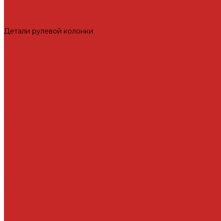
Втулки
Датчики давления воздуха в шине и комплектующие
Рулевое управление
Детали рулевой колонки
Ключи и замки зажигания
Прокладки и шайбы ГУР
Система охлаждения и составляющие
Вискомуфты включения вентилятора
Крышки радиатора
Патрубки системы охлаждения, радиатора и хомуты
Тормозная система
Детали системы АБС
Ремкомплекты и комплектующие суппортов
Суппорта
Трансмиссия
Подшипники
Приводные валы и их детали
Пробки дифференциалов и раздатки, пробки поддонов
Фильтры воздушные, маслянные, топливные
Воздушные фильтры
Масляные фильтры
Салонные фильтры
Электроника, датчики, катушки, насосы
Аккумуляторы
Датчики давления масла