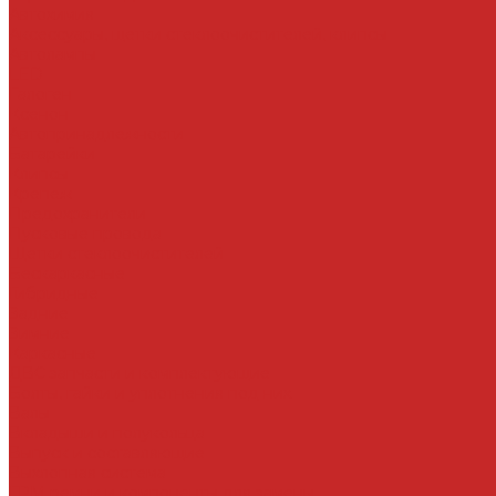
Автохимия
Аксессуары, щетки стеклоочистителей, клипсы
Автолампы
LED
Галоген
Ксенон
Автопринадлежности
Батарейки
Клипсы
Крепеж
Предохранители
Пусковые провода
Щетки стеклоочистителей
Бескаркасные
Гибридные
Задние
Зимние
Каркасные
ДВС запчасти и комплектующие
Болты, гайки и уплотнения под них
Валы
Вкладыши и полукольца
Выпуск и составляющие
Выхлопная система
ГРМ ремни и компоненты для замены