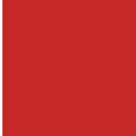
ГРМ цепи и компоненты для замены
Детали СВКГ, патрубки впуска
Детали топливной системы
Клапаны изменения фаз ГРМ, фильтр клапана
Клапаны, толкатели, шайбы, направляющие и маслосъемные
Маслосливные пробки и уплотнительные кольца
Масляные насосы и комплектующие
Подушки и опоры КПП и двигателя
Прокладки впускного коллектора
Прокладки ГБЦ
Прокладки клапанных крышек и свечных колодцев
Ремни, кронштейны, ролики, подшипники навесного
Сальники, уплотнения, прокладки
Хомуты, болты, гайки, заглушки, шпильки, крышки МЗГ
Цилиндро-поршневая группа
Шестерни и шкивы
Кузовные детали
Железо
Оптика
Пластик и прочее
Подкрылки, пыльники и комплектующие
Стекла и комплектующие
Тросы багажника и капота
Подвеска
Болты, гайки, шайбы, эксцентрики