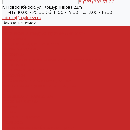
8 (383) 292-37-00
г. Новосибирск, ул. Кошурникова 22/4
Пн-Пт: 10:00 - 20:00 Cб: 11:00 - 17:00 Вс: 12:00 - 16:00
admin@toylex54.ru
Заказать звонок
Каталог товаров
Автомасла, антифриз, прочие жидкости
Антифризы
Жидкости гидравлические
Масла моторные
Автохимия
Аксессуары, щетки стеклоочистителей, клипсы
Автолампы
Автопринадлежности
Батарейки
ДВС запчасти и комплектующие
Болты, гайки и уплотнения под них
Валы
Вкладыши и полукольца
Кузовные детали
Железо
Оптика
Пластик и прочее
Подвеска
Болты, гайки, шайбы, эксцентрики