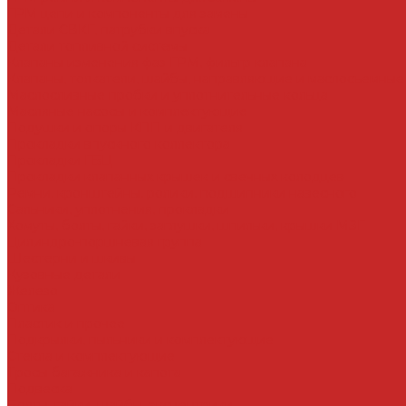
ГРМ цепи и компоненты для замены
Детали СВКГ, патрубки впуска
Детали топливной системы
Клапаны изменения фаз ГРМ, фильтр клапана
Клапаны, толкатели, шайбы, направляющие и маслосъемные
Маслосливные пробки и уплотнительные кольца
Масляные насосы и комплектующие
Подушки и опоры КПП и двигателя
Прокладки впускного коллектора
Прокладки ГБЦ
Прокладки клапанных крышек и свечных колодцев
Ремни, кронштейны, ролики, подшипники навесного
Сальники, уплотнения, прокладки
Хомуты, болты, гайки, заглушки, шпильки, крышки МЗГ
Цилиндро-поршневая группа
Шестерни и шкивы
Кузовные детали
Железо
Оптика
Пластик и прочее
Подкрылки, пыльники и комплектующие
Стекла и комплектующие
Тросы багажника и капота
Подвеска
Болты, гайки, шайбы, эксцентрики