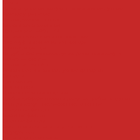
Втулки
Датчики давления воздуха в шине и комплектующие
Рулевое управление
Детали рулевой колонки
Ключи и замки зажигания
Прокладки и шайбы ГУР
Система охлаждения и составляющие
Вискомуфты включения вентилятора
Крышки радиатора
Патрубки системы охлаждения, радиатора и хомуты
Тормозная система
Детали системы АБС
Ремкомплекты и комплектующие суппортов
Суппорта
Трансмиссия
Подшипники
Приводные валы и их детали
Пробки дифференциалов и раздатки, пробки поддонов
Фильтры воздушные, маслянные, топливные
Воздушные фильтры
Масляные фильтры
Салонные фильтры
Электроника, датчики, катушки, насосы
Аккумуляторы
Датчики давления масла