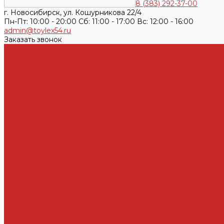
8 (383) 292-37-00
г. Новосибирск, ул. Кошурникова 22/4
Пн-Пт: 10:00 - 20:00 Cб: 11:00 - 17:00 Вс: 12:00 - 16:00
admin@toylex54.ru
Заказать звонок
Каталог товаров
Автомасла, антифриз, прочие жидкости
Антифризы
Жидкости гидравлические
Масла моторные
Автохимия
Аксессуары, щетки стеклоочистителей, клипсы
Автолампы
Автопринадлежности
Батарейки
ДВС запчасти и комплектующие
Болты, гайки и уплотнения под них
Валы
Вкладыши и полукольца
Кузовные детали
Железо
Оптика
Пластик и прочее
Подвеска
Болты, гайки, шайбы, эксцентрики