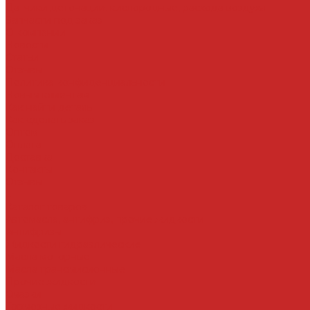
Датчики детонации, кислородные, расхода воздуха
Запчасти под заказ
О компании
Новости
Статьи
Отзывы
Политика конфиденциальности
Новым клиентам
Как найти деталь
Как сделать заказ
Оптом
Оплата
Доставка
Контакты
Отзывы
...
Каталог товаров
Автомасла, антифриз, прочие жидкости
Антифризы
Жидкости гидравлические
Масла моторные
Масла трансмисионные
Прочие жидкости
Смазки
Тормозные жидкости