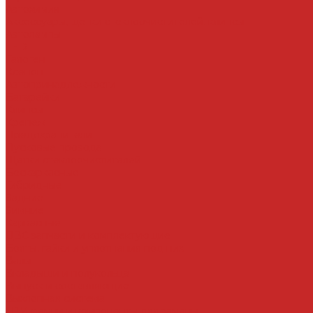
Автохимия
Аксессуары, щетки стеклоочистителей, клипсы
Автолампы
LED
Галоген
Ксенон
Автопринадлежности
Батарейки
Клипсы
Крепеж
Предохранители
Пусковые провода
Щетки стеклоочистителей
Бескаркасные
Гибридные
Задние
Зимние
Каркасные
ДВС запчасти и комплектующие
Болты, гайки и уплотнения под них
Валы
Вкладыши и полукольца
Выпуск и составляющие
Выхлопная система
ГРМ ремни и компоненты для замены