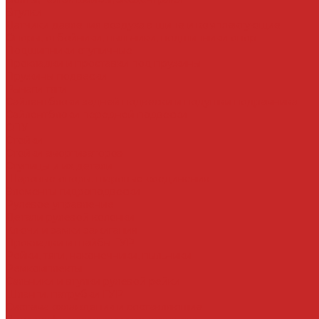
Втулки
Датчики давления воздуха в шине и комплектующие
Опоры, отбойники, пыльники, подшипники опор
Подшипники ступичные
Прокладки и проставки под пружины
Пружины подвески
Рычаги тяги
Сайлентблоки задней подвески и подушки подрамника
Сайлентблоки передней подвески
СПУ
Стойки
Стойки амортизаторов
Ступицы и их детали
Шаровые опоры, шаровые соединения
Элементы гидроподвески
Рулевое управление
Детали рулевой колонки
Ключи и замки зажигания
Прокладки и шайбы ГУР
Рейки, тяги, наконечники, пыльники
Ремкомплекты
Сальники и втулки рулевой рейки
Шланги, патрубки ГУР
Система охлаждения и составляющие