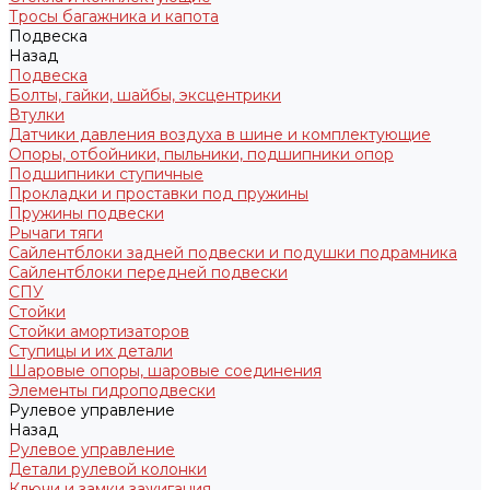
Тросы багажника и капота
Подвеска
Назад
Подвеска
Болты, гайки, шайбы, эксцентрики
Втулки
Датчики давления воздуха в шине и комплектующие
Опоры, отбойники, пыльники, подшипники опор
Подшипники ступичные
Прокладки и проставки под пружины
Пружины подвески
Рычаги тяги
Сайлентблоки задней подвески и подушки подрамника
Сайлентблоки передней подвески
СПУ
Стойки
Стойки амортизаторов
Ступицы и их детали
Шаровые опоры, шаровые соединения
Элементы гидроподвески
Рулевое управление
Назад
Рулевое управление
Детали рулевой колонки
Ключи и замки зажигания