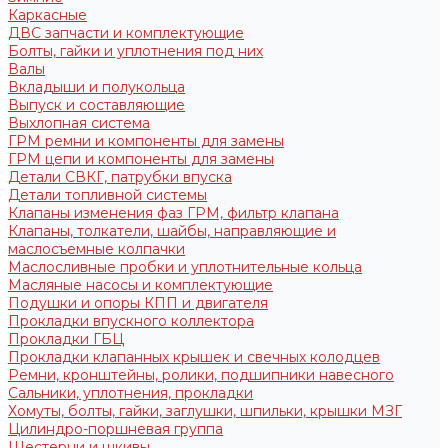
Каркасные
ДВС запчасти и комплектующие
Болты, гайки и уплотнения под них
Валы
Вкладыши и полукольца
Выпуск и составляющие
Выхлопная система
ГРМ ремни и компоненты для замены
ГРМ цепи и компоненты для замены
Детали СВКГ, патрубки впуска
Детали топливной системы
Клапаны изменения фаз ГРМ, фильтр клапана
Клапаны, толкатели, шайбы, направляющие и
маслосъемные колпачки
Маслосливные пробки и уплотнительные кольца
Масляные насосы и комплектующие
Подушки и опоры КПП и двигателя
Прокладки впускного коллектора
Прокладки ГБЦ
Прокладки клапанных крышек и свечных колодцев
Ремни, кронштейны, ролики, подшипники навесного
Сальники, уплотнения, прокладки
Хомуты, болты, гайки, заглушки, шпильки, крышки МЗГ
Цилиндро-поршневая группа
Шестерни и шкивы