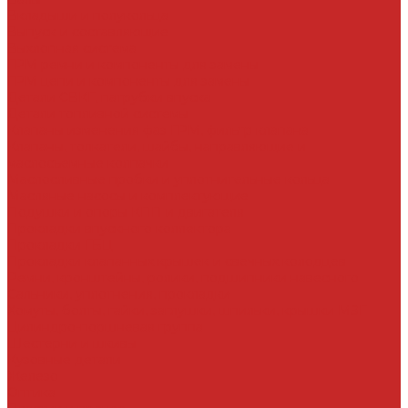
Вкладыши и полукольца
Выпуск и составляющие
Выхлопная система
ГРМ ремни и компоненты для замены
ГРМ цепи и компоненты для замены
Детали СВКГ, патрубки впуска
Детали топливной системы
Клапаны изменения фаз ГРМ, фильтр клапана
Клапаны, толкатели, шайбы, направляющие и
маслосъемные колпачки
Маслосливные пробки и уплотнительные кольца
Масляные насосы и комплектующие
Подушки и опоры КПП и двигателя
Прокладки впускного коллектора
Прокладки ГБЦ
Прокладки клапанных крышек и свечных колодцев
Ремни, кронштейны, ролики, подшипники навесного
Сальники, уплотнения, прокладки
Хомуты, болты, гайки, заглушки, шпильки, крышки МЗГ
Цилиндро-поршневая группа
Шестерни и шкивы
Кузовные детали
Железо
Оптика