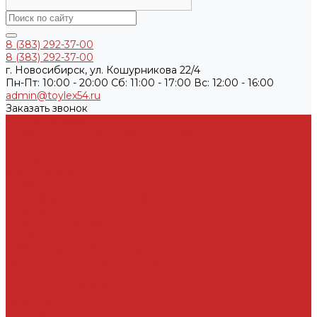
8 (383) 292-37-00
8 (383) 292-37-00
г. Новосибирск, ул. Кошурникова 22/4
Пн-Пт: 10:00 - 20:00 Cб: 11:00 - 17:00 Вс: 12:00 - 16:00
admin@toylex54.ru
Заказать звонок
Каталог товаров
Автомасла, антифриз, прочие жидкости
Антифризы
Жидкости гидравлические
Масла моторные
Автохимия
Аксессуары, щетки стеклоочистителей, клипсы
Автолампы
Автопринадлежности
Батарейки
ДВС запчасти и комплектующие
Болты, гайки и уплотнения под них
Валы
Вкладыши и полукольца
Кузовные детали
Железо