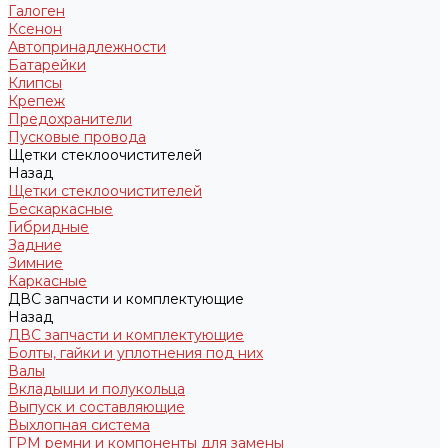
Галоген
Ксенон
Автопринадлежности
Батарейки
Клипсы
Крепеж
Предохранители
Пусковые провода
Щетки стеклоочистителей
Назад
Щетки стеклоочистителей
Бескаркасные
Гибридные
Задние
Зимние
Каркасные
ДВС запчасти и комплектующие
Назад
ДВС запчасти и комплектующие
Болты, гайки и уплотнения под них
Валы
Вкладыши и полукольца
Выпуск и составляющие
Выхлопная система
ГРМ ремни и компоненты для замены