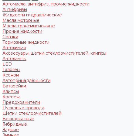
Автомасла, антифриз, прочие жидкости
Антифризы
Жидкости гидравлические
Масла моторные
Масла трансмисионные
Прочие жидкости
Смазки
Тормозные жидкости
Автохимия
Аксессуары, щетки стеклоочистителей, клипсы
Автолампы
LED
Галоген
Ксенон
Автопринадлежности
Батарейки
Клипсы
Крепеж
Предохранители
Пусковые провода
Щетки стеклоочистителей
Бескаркасные
Гибридные
Задние
Зимние