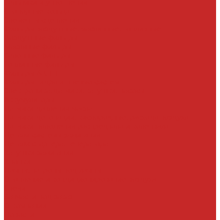
Сальники и уплотнения
Стопорные кольца
Элементы сцепления
Фильтры воздушные, маслянные, топливные
Воздушные фильтры
Масляные фильтры
Салонные фильтры
Топливные фильтры
Фильтры АКПП
Фильтры гидро и пневмо систем
Электроника, датчики, катушки, насосы
Аккумуляторы
Датчики давления масла
Датчики детонации, кислородные, расхода воздуха
Датчики положения распредвала и коленвала
Детали системы зажигания
Детали стартера, генератора
Катушки зажигания
Кнопки
Лампы, патроны под лампы
Отопление и кондиционирование воздуха
Свечи
Запчасти под заказ
О компании
Новости