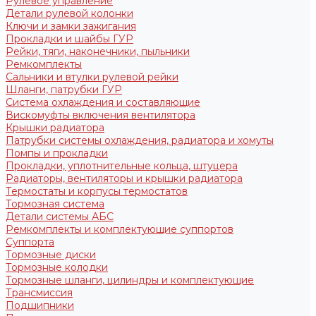
Рулевое управление
Детали рулевой колонки
Ключи и замки зажигания
Прокладки и шайбы ГУР
Рейки, тяги, наконечники, пыльники
Ремкомплекты
Сальники и втулки рулевой рейки
Шланги, патрубки ГУР
Система охлаждения и составляющие
Вискомуфты включения вентилятора
Крышки радиатора
Патрубки системы охлаждения, радиатора и хомуты
Помпы и прокладки
Прокладки, уплотнительные кольца, штуцера
Радиаторы, вентиляторы и крышки радиатора
Термостаты и корпусы термостатов
Тормозная система
Детали системы АБС
Ремкомплекты и комплектующие суппортов
Суппорта
Тормозные диски
Тормозные колодки
Тормозные шланги, цилиндры и комплектующие
Трансмиссия
Подшипники