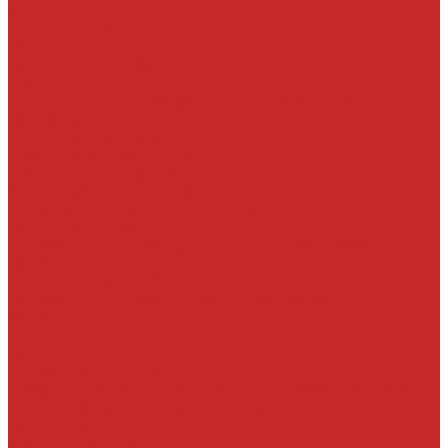
Оптика
Пластик и прочее
Подвеска
Болты, гайки, шайбы, эксцентрики
Втулки
Датчики давления воздуха в шине и комплектующие
Рулевое управление
Детали рулевой колонки
Ключи и замки зажигания
Прокладки и шайбы ГУР
Система охлаждения и составляющие
Вискомуфты включения вентилятора
Крышки радиатора
Патрубки системы охлаждения, радиатора и хомуты
Тормозная система
Детали системы АБС
Ремкомплекты и комплектующие суппортов
Суппорта
Трансмиссия
Подшипники
Приводные валы и их детали
Пробки дифференциалов и раздатки, пробки поддонов
Фильтры воздушные, маслянные, топливные
Воздушные фильтры
Масляные фильтры