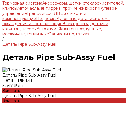
Тормозная система
Аксессуары, щетки стеклоочистителей,
клипсы
Автомасла, антифриз, прочие жидкости
Рулевое
управление
Трансмиссия
ДВС запчасти и
комплектующие
Подвеска
Кузовные детали
Система
охлаждения и составляющие
Электроника, датчики,
катушки, насосы
Автохимия
Фильтры воздушные,
маслянные, топливные
Запчасти под заказ
/
Деталь Pipe Sub-Assy Fuel
Деталь Pipe Sub-Assy Fuel
Деталь Pipe Sub-Assy Fuel
Нет в наличии
2 347 ₽
/
шт
Заказать
Деталь Pipe Sub-Assy Fuel
Заказать