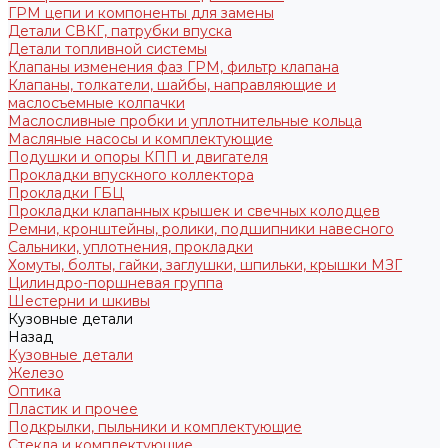
ГРМ цепи и компоненты для замены
Детали СВКГ, патрубки впуска
Детали топливной системы
Клапаны изменения фаз ГРМ, фильтр клапана
Клапаны, толкатели, шайбы, направляющие и
маслосъемные колпачки
Маслосливные пробки и уплотнительные кольца
Масляные насосы и комплектующие
Подушки и опоры КПП и двигателя
Прокладки впускного коллектора
Прокладки ГБЦ
Прокладки клапанных крышек и свечных колодцев
Ремни, кронштейны, ролики, подшипники навесного
Сальники, уплотнения, прокладки
Хомуты, болты, гайки, заглушки, шпильки, крышки МЗГ
Цилиндро-поршневая группа
Шестерни и шкивы
Кузовные детали
Назад
Кузовные детали
Железо
Оптика
Пластик и прочее
Подкрылки, пыльники и комплектующие
Стекла и комплектующие