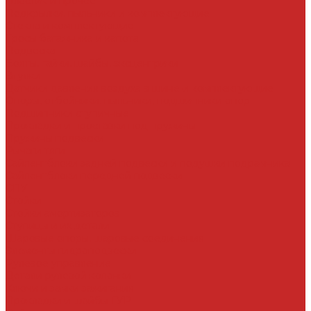
Пластик и прочее
Подкрылки, пыльники и комплектующие
Стекла и комплектующие
Тросы багажника и капота
Подвеска
Болты, гайки, шайбы, эксцентрики
Втулки
Датчики давления воздуха в шине и комплектующие
Опоры, отбойники, пыльники, подшипники опор
Подшипники ступичные
Прокладки и проставки под пружины
Пружины подвески
Рычаги тяги
Сайлентблоки задней подвески и подушки подрамника
Сайлентблоки передней подвески
СПУ
Стойки
Стойки амортизаторов
Ступицы и их детали
Шаровые опоры, шаровые соединения
Элементы гидроподвески
Рулевое управление
Детали рулевой колонки
Ключи и замки зажигания
Прокладки и шайбы ГУР