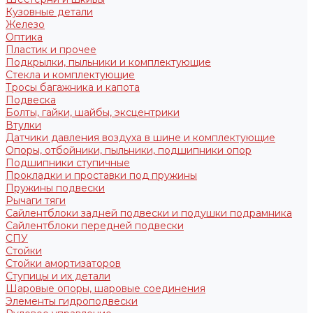
Кузовные детали
Железо
Оптика
Пластик и прочее
Подкрылки, пыльники и комплектующие
Стекла и комплектующие
Тросы багажника и капота
Подвеска
Болты, гайки, шайбы, эксцентрики
Втулки
Датчики давления воздуха в шине и комплектующие
Опоры, отбойники, пыльники, подшипники опор
Подшипники ступичные
Прокладки и проставки под пружины
Пружины подвески
Рычаги тяги
Сайлентблоки задней подвески и подушки подрамника
Сайлентблоки передней подвески
СПУ
Стойки
Стойки амортизаторов
Ступицы и их детали
Шаровые опоры, шаровые соединения
Элементы гидроподвески