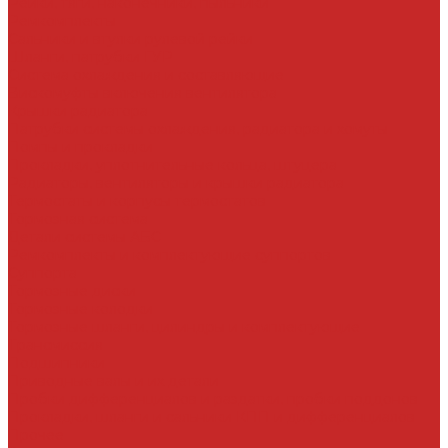
Рейки, тяги, наконечники, пыльники
Ремкомплекты
Сальники и втулки рулевой рейки
Шланги, патрубки ГУР
Система охлаждения и составляющие
Вискомуфты включения вентилятора
Крышки радиатора
Патрубки системы охлаждения, радиатора и хомуты
Помпы и прокладки
Прокладки, уплотнительные кольца, штуцера
Радиаторы, вентиляторы и крышки радиатора
Термостаты и корпусы термостатов
Тормозная система
Детали системы АБС
Ремкомплекты и комплектующие суппортов
Суппорта
Тормозные диски
Тормозные колодки
Тормозные шланги, цилиндры и комплектующие
Трансмиссия
Подшипники
Приводные валы и их детали
Пробки дифференциалов и раздатки, пробки поддонов
Прокладки, шланги и сальники КПП и дифференциалов
Прочее