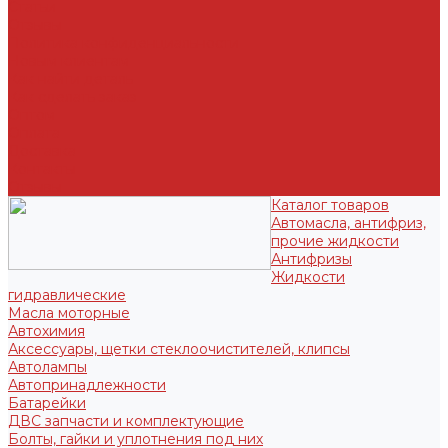
Статьи
Отзывы
Политика конфиденциальности
Новым клиентам
Как найти деталь
Как сделать заказ
Оптом
Оплата
Доставка
Контакты
Отзывы
Каталог товаров
Автомасла, антифриз,
прочие жидкости
Антифризы
Жидкости
гидравлические
Масла моторные
Автохимия
Аксессуары, щетки стеклоочистителей, клипсы
Автолампы
Автопринадлежности
Батарейки
ДВС запчасти и комплектующие
Болты, гайки и уплотнения под них