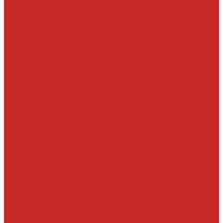
Масла трансмисионные
Прочие жидкости
Смазки
Тормозные жидкости
Автохимия
Аксессуары, щетки стеклоочистителей, клипсы
Автолампы
LED
Галоген
Ксенон
Автопринадлежности
Батарейки
Клипсы
Крепеж
Предохранители
Пусковые провода
Щетки стеклоочистителей
Бескаркасные
Гибридные
Задние
Зимние
Каркасные
ДВС запчасти и комплектующие
Болты, гайки и уплотнения под них
Валы