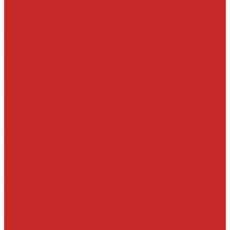
Салонные фильтры
Электроника, датчики, катушки, насосы
Аккумуляторы
Датчики давления масла
Датчики детонации, кислородные, расхода воздуха
Запчасти под заказ
О компании
Новости
Статьи
Отзывы
Политика конфиденциальности
Новым клиентам
Как найти деталь
Как сделать заказ
Оптом
Оплата
Доставка
Контакты
Отзывы
...
Каталог товаров
Автомасла, антифриз, прочие жидкости
Антифризы
Жидкости гидравлические
Масла моторные