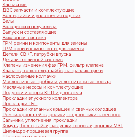
Каркасные
ДВС запчасти и комплектующие
Болты, гайки и уплотнения под них
Валы
Вкладыши и полукольца
Выпуск и составляющие
Выхлопная система
ГРМ ремни и компоненты для замены
ГРМ цепи и компоненты для замены
Детали СВКГ, патрубки впуска
Детали топливной системы
Клапаны изменения фаз ГРМ, фильтр клапана
Клапаны, толкатели, шайбы, направляющие и
маслосъемные колпачки
Маслосливные пробки и уплотнительные кольца
Масляные насосы и комплектующие
Подушки и опоры КПП и двигателя
Прокладки впускного коллектора
Прокладки ГБЦ
Прокладки клапанных крышек и свечных колодцев
Ремни, кронштейны, ролики, подшипники навесного
Сальники, уплотнения, прокладки
Хомуты, болты, гайки, заглушки, шпильки, крышки МЗГ
Цилиндро-поршневая группа
Шестерни и шкивы