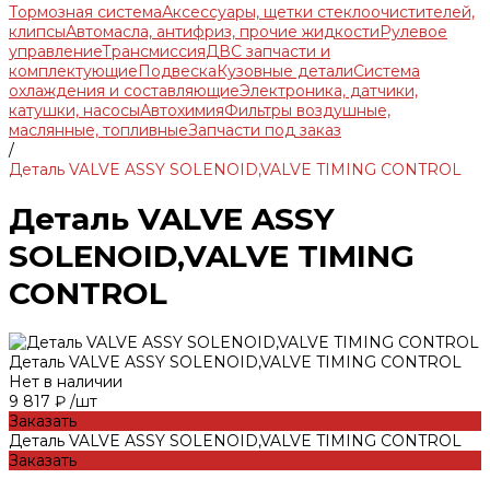
Тормозная система
Аксессуары, щетки стеклоочистителей,
клипсы
Автомасла, антифриз, прочие жидкости
Рулевое
управление
Трансмиссия
ДВС запчасти и
комплектующие
Подвеска
Кузовные детали
Система
охлаждения и составляющие
Электроника, датчики,
катушки, насосы
Автохимия
Фильтры воздушные,
маслянные, топливные
Запчасти под заказ
/
Деталь VALVE ASSY SOLENOID,VALVE TIMING CONTROL
Деталь VALVE ASSY
SOLENOID,VALVE TIMING
CONTROL
Деталь VALVE ASSY SOLENOID,VALVE TIMING CONTROL
Нет в наличии
9 817 ₽
/
шт
Заказать
Деталь VALVE ASSY SOLENOID,VALVE TIMING CONTROL
Заказать