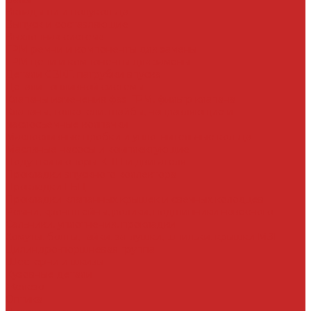
Вкладыши и полукольца
Выпуск и составляющие
Выхлопная система
ГРМ ремни и компоненты для замены
ГРМ цепи и компоненты для замены
Детали СВКГ, патрубки впуска
Детали топливной системы
Клапаны изменения фаз ГРМ, фильтр клапана
Клапаны, толкатели, шайбы, направляющие и
маслосъемные колпачки
Маслосливные пробки и уплотнительные кольца
Масляные насосы и комплектующие
Подушки и опоры КПП и двигателя
Прокладки впускного коллектора
Прокладки ГБЦ
Прокладки клапанных крышек и свечных колодцев
Ремни, кронштейны, ролики, подшипники навесного
Сальники, уплотнения, прокладки
Хомуты, болты, гайки, заглушки, шпильки, крышки МЗГ
Цилиндро-поршневая группа
Шестерни и шкивы
Кузовные детали
Железо
Оптика