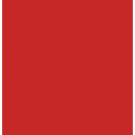
Сальники и уплотнения
Стопорные кольца
Элементы сцепления
Фильтры воздушные, маслянные, топливные
Воздушные фильтры
Масляные фильтры
Салонные фильтры
Топливные фильтры
Фильтры АКПП
Фильтры гидро и пневмо систем
Электроника, датчики, катушки, насосы
Аккумуляторы
Датчики давления масла
Датчики детонации, кислородные, расхода воздуха
Датчики положения распредвала и коленвала
Детали системы зажигания
Детали стартера, генератора
Катушки зажигания
Кнопки
Лампы, патроны под лампы
Отопление и кондиционирование воздуха
Свечи
Запчасти под заказ
О компании
Новости