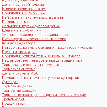
Рулевое управление
Детали рулевой колонки
Ключи и замки зажигания
Прокладки и шайбы ГУР
Рейки, тяги, наконечники, пыльники
Ремкомплекты
Сальники и втулки рулевой рейки
Шланги, патрубки ГУР
Система охлаждения и составляющие
Вискомуфты включения вентилятора
Крышки радиатора
Патрубки системы охлаждения, радиатора и хомуты
Помпы и прокладки
Прокладки, уплотнительные кольца, штуцера
Радиаторы, вентиляторы и крышки радиатора
Термостаты и корпусы термостатов
Тормозная система
Детали системы АБС
Ремкомплекты и комплектующие суппортов
Суппорта
Тормозные диски
Тормозные колодки
Тормозные шланги, цилиндры и комплектующие
Трансмиссия
Подшипники