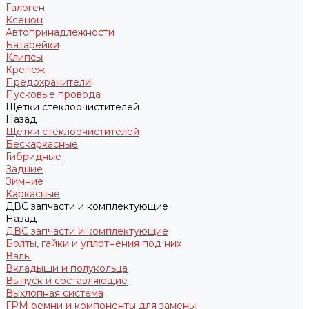
Галоген
Ксенон
Автопринадлежности
Батарейки
Клипсы
Крепеж
Предохранители
Пусковые провода
Щетки стеклоочистителей
Назад
Щетки стеклоочистителей
Бескаркасные
Гибридные
Задние
Зимние
Каркасные
ДВС запчасти и комплектующие
Назад
ДВС запчасти и комплектующие
Болты, гайки и уплотнения под них
Валы
Вкладыши и полукольца
Выпуск и составляющие
Выхлопная система
ГРМ ремни и компоненты для замены