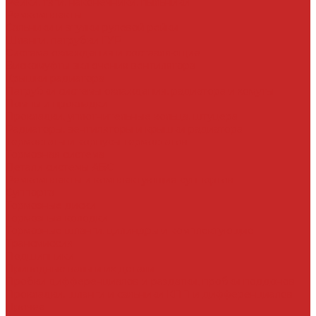
Рейки, тяги, наконечники, пыльники
Ремкомплекты
Сальники и втулки рулевой рейки
Шланги, патрубки ГУР
Система охлаждения и составляющие
Вискомуфты включения вентилятора
Крышки радиатора
Патрубки системы охлаждения, радиатора и хомуты
Помпы и прокладки
Прокладки, уплотнительные кольца, штуцера
Радиаторы, вентиляторы и крышки радиатора
Термостаты и корпусы термостатов
Тормозная система
Детали системы АБС
Ремкомплекты и комплектующие суппортов
Суппорта
Тормозные диски
Тормозные колодки
Тормозные шланги, цилиндры и комплектующие
Трансмиссия
Подшипники
Приводные валы и их детали
Пробки дифференциалов и раздатки, пробки поддонов
Прокладки, шланги и сальники КПП и дифференциалов
Прочее