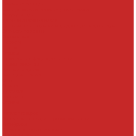
Салонные фильтры
Электроника, датчики, катушки, насосы
Аккумуляторы
Датчики давления масла
Датчики детонации, кислородные, расхода воздуха
Запчасти под заказ
О компании
Новости
Статьи
Отзывы
Политика конфиденциальности
Новым клиентам
Как найти деталь
Как сделать заказ
Оптом
Оплата
Доставка
Контакты
Отзывы
...
Каталог товаров
Автомасла, антифриз, прочие жидкости
Антифризы
Жидкости гидравлические
Масла моторные