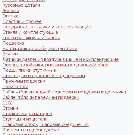
Кузовные детали
Железо
Оптика
Пластик и прочее
Подкрылки, пыльники и комплектующие
Стекла и комплектующие
Тросы багажника и капота
Подвеска
Болты, гайки, шайбы, эксцентрики
Втулки
Датчики давления воздуха в шине и комплектующие
Опоры, отбойники, пыльники, подшипники опор
Подшипники ступичные
Прокладки и проставки под пружины
Пружины подвески
Рычаги тяги
Сайлентблоки задней подвески и подушки подрамника
Сайлентблоки передней подвески
СПУ
Стойки
Стойки амортизаторов
Ступицы и их детали
Шаровые опоры, шаровые соединения
Элементы гидроподвески