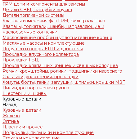
ГРМ цепи и компоненты для замены
Детали СВКГ, патрубки впуска
Детали топливной системы
Клапаны изменения фаз ГРМ, фильтр клапана
Клапаны, толкатели, шайбы, направляющие и
маслосъемные колпачки
Маслосливные пробки и уплотнительные кольца
Масляные насосы и комплектующие
Подушки и опоры КПП и двигателя
Прокладки впускного коллектора
Прокладки ГБЦ
Прокладки клапанных крышек и свечных колодцев
Ремни, кронштейны, ролики, подшипники навесного
Сальники, уплотнения, прокладки
Хомуты, болты, гайки, заглушки, шпильки, крышки МЗГ
Цилиндро-поршневая группа
Шестерни и шкивы
Кузовные детали
Назад
Кузовные детали
Железо
Оптика
Пластик и прочее
Подкрылки, пыльники и комплектующие
Стекла и комплектующие