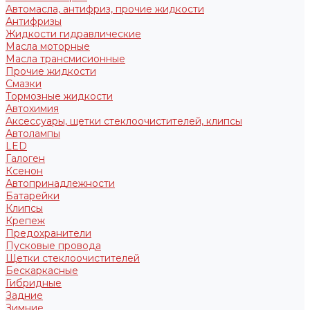
Автомасла, антифриз, прочие жидкости
Антифризы
Жидкости гидравлические
Масла моторные
Масла трансмисионные
Прочие жидкости
Смазки
Тормозные жидкости
Автохимия
Аксессуары, щетки стеклоочистителей, клипсы
Автолампы
LED
Галоген
Ксенон
Автопринадлежности
Батарейки
Клипсы
Крепеж
Предохранители
Пусковые провода
Щетки стеклоочистителей
Бескаркасные
Гибридные
Задние
Зимние