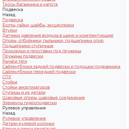
Тросы багажника и капота
Подвеска
Назад
Подвеска
Болты, гайки, шайбы, эксцентрики
Втулки
Датчики давления воздуха в шине и комплектующие
Опоры, отбойники, пыльники, подшипники опор
Подшипники ступичные
Прокладки и проставки под пружины
Пружины подвески
Рычаги тяги
Сайлентблоки задней подвески и подушки подрамника
Сайлентблоки передней подвески
СПУ
Стойки
Стойки амортизаторов
Ступицы и их детали
Шаровые опоры, шаровые соединения
Элементы гидроподвески
Рулевое управление
Назад
Рулевое управление
Детали рулевой колонки
Ключи и замки зажигания