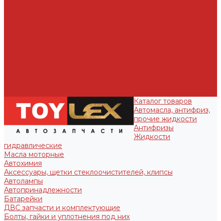
Статьи
Отзывы
Политика конфиденциальности
Новым клиентам
Как найти деталь
Как сделать заказ
Оптом
Оплата
Доставка
Контакты
Отзывы
Каталог товаров
Автомасла, антифриз,
прочие жидкости
Антифризы
Жидкости
гидравлические
Масла моторные
Автохимия
Аксессуары, щетки стеклоочистителей, клипсы
Автолампы
Автопринадлежности
Батарейки
ДВС запчасти и комплектующие
Болты, гайки и уплотнения под них