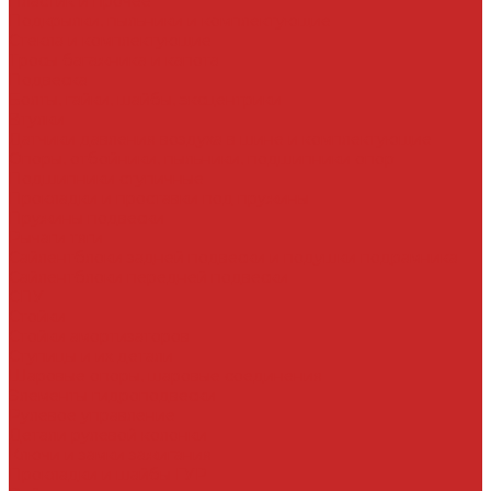
Пластик и прочее
Подкрылки, пыльники и комплектующие
Стекла и комплектующие
Тросы багажника и капота
Подвеска
Болты, гайки, шайбы, эксцентрики
Втулки
Датчики давления воздуха в шине и комплектующие
Опоры, отбойники, пыльники, подшипники опор
Подшипники ступичные
Прокладки и проставки под пружины
Пружины подвески
Рычаги тяги
Сайлентблоки задней подвески и подушки подрамника
Сайлентблоки передней подвески
СПУ
Стойки
Стойки амортизаторов
Ступицы и их детали
Шаровые опоры, шаровые соединения
Элементы гидроподвески
Рулевое управление
Детали рулевой колонки
Ключи и замки зажигания
Прокладки и шайбы ГУР