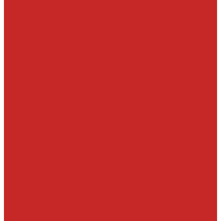
Масла трансмисионные
Прочие жидкости
Смазки
Тормозные жидкости
Автохимия
Аксессуары, щетки стеклоочистителей, клипсы
Автолампы
LED
Галоген
Ксенон
Автопринадлежности
Батарейки
Клипсы
Крепеж
Предохранители
Пусковые провода
Щетки стеклоочистителей
Бескаркасные
Гибридные
Задние
Зимние
Каркасные
ДВС запчасти и комплектующие
Болты, гайки и уплотнения под них
Валы