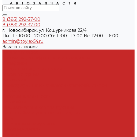
8 (383) 292-37-00
8 (383) 292-37-00
г. Новосибирск, ул. Кошурникова 22/4
Пн-Пт: 10:00 - 20:00 Cб: 11:00 - 17:00 Вс: 12:00 - 16:00
admin@toylex54.ru
Заказать звонок
Каталог товаров
Автомасла, антифриз, прочие жидкости
Антифризы
Жидкости гидравлические
Масла моторные
Автохимия
Аксессуары, щетки стеклоочистителей, клипсы
Автолампы
Автопринадлежности
Батарейки
ДВС запчасти и комплектующие
Болты, гайки и уплотнения под них
Валы
Вкладыши и полукольца
Кузовные детали
Железо