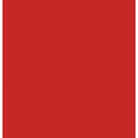
Оптика
Пластик и прочее
Подвеска
Болты, гайки, шайбы, эксцентрики
Втулки
Датчики давления воздуха в шине и комплектующие
Рулевое управление
Детали рулевой колонки
Ключи и замки зажигания
Прокладки и шайбы ГУР
Система охлаждения и составляющие
Вискомуфты включения вентилятора
Крышки радиатора
Патрубки системы охлаждения, радиатора и хомуты
Тормозная система
Детали системы АБС
Ремкомплекты и комплектующие суппортов
Суппорта
Трансмиссия
Подшипники
Приводные валы и их детали
Пробки дифференциалов и раздатки, пробки поддонов
Фильтры воздушные, маслянные, топливные
Воздушные фильтры
Масляные фильтры