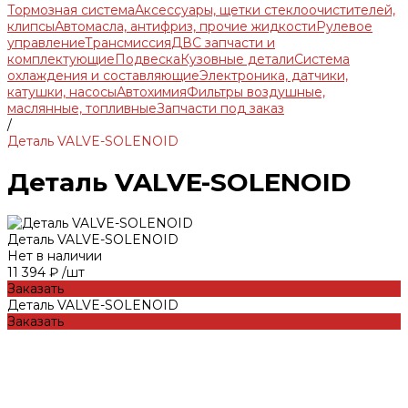
Тормозная система
Аксессуары, щетки стеклоочистителей,
клипсы
Автомасла, антифриз, прочие жидкости
Рулевое
управление
Трансмиссия
ДВС запчасти и
комплектующие
Подвеска
Кузовные детали
Система
охлаждения и составляющие
Электроника, датчики,
катушки, насосы
Автохимия
Фильтры воздушные,
маслянные, топливные
Запчасти под заказ
/
Деталь VALVE-SOLENOID
Деталь VALVE-SOLENOID
Деталь VALVE-SOLENOID
Нет в наличии
11 394 ₽
/
шт
Заказать
Деталь VALVE-SOLENOID
Заказать