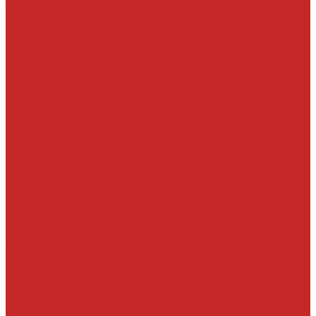
Сальники и уплотнения
Стопорные кольца
Элементы сцепления
Фильтры воздушные, маслянные, топливные
Воздушные фильтры
Масляные фильтры
Салонные фильтры
Топливные фильтры
Фильтры АКПП
Фильтры гидро и пневмо систем
Электроника, датчики, катушки, насосы
Аккумуляторы
Датчики давления масла
Датчики детонации, кислородные, расхода воздуха
Датчики положения распредвала и коленвала
Детали системы зажигания
Детали стартера, генератора
Катушки зажигания
Кнопки
Лампы, патроны под лампы
Отопление и кондиционирование воздуха
Свечи
Запчасти под заказ
О компании
Новости