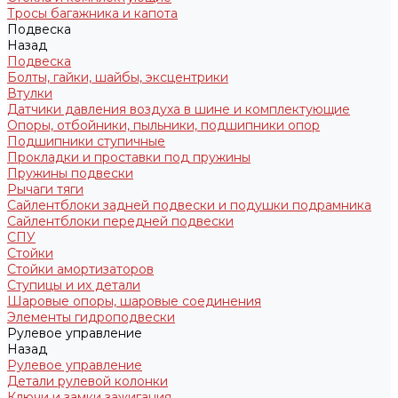
Тросы багажника и капота
Подвеска
Назад
Подвеска
Болты, гайки, шайбы, эксцентрики
Втулки
Датчики давления воздуха в шине и комплектующие
Опоры, отбойники, пыльники, подшипники опор
Подшипники ступичные
Прокладки и проставки под пружины
Пружины подвески
Рычаги тяги
Сайлентблоки задней подвески и подушки подрамника
Сайлентблоки передней подвески
СПУ
Стойки
Стойки амортизаторов
Ступицы и их детали
Шаровые опоры, шаровые соединения
Элементы гидроподвески
Рулевое управление
Назад
Рулевое управление
Детали рулевой колонки
Ключи и замки зажигания