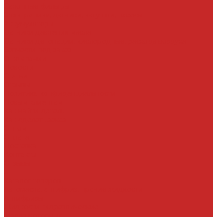
Салонные фильтры
Электроника, датчики, катушки, насосы
Аккумуляторы
Датчики давления масла
Датчики детонации, кислородные, расхода воздуха
Запчасти под заказ
О компании
Новости
Статьи
Отзывы
Политика конфиденциальности
Новым клиентам
Как найти деталь
Как сделать заказ
Оптом
Оплата
Доставка
Контакты
Отзывы
...
Каталог товаров
Автомасла, антифриз, прочие жидкости
Антифризы
Жидкости гидравлические
Масла моторные