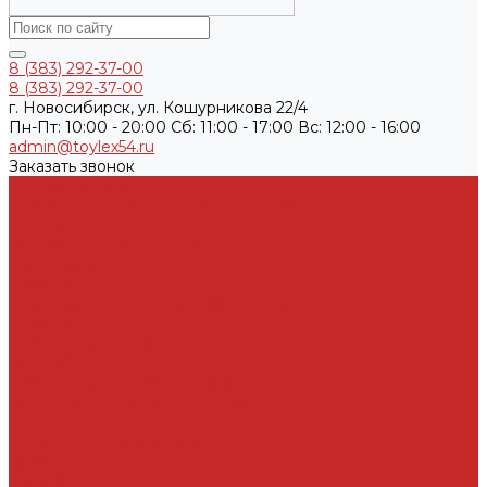
8 (383) 292-37-00
8 (383) 292-37-00
г. Новосибирск, ул. Кошурникова 22/4
Пн-Пт: 10:00 - 20:00 Cб: 11:00 - 17:00 Вс: 12:00 - 16:00
admin@toylex54.ru
Заказать звонок
Каталог товаров
Автомасла, антифриз, прочие жидкости
Антифризы
Жидкости гидравлические
Масла моторные
Автохимия
Аксессуары, щетки стеклоочистителей, клипсы
Автолампы
Автопринадлежности
Батарейки
ДВС запчасти и комплектующие
Болты, гайки и уплотнения под них
Валы
Вкладыши и полукольца
Кузовные детали
Железо