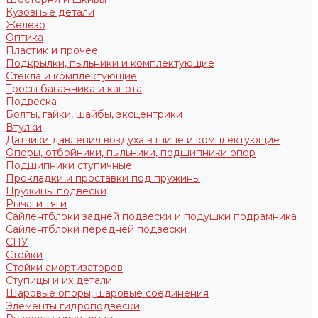
Кузовные детали
Железо
Оптика
Пластик и прочее
Подкрылки, пыльники и комплектующие
Стекла и комплектующие
Тросы багажника и капота
Подвеска
Болты, гайки, шайбы, эксцентрики
Втулки
Датчики давления воздуха в шине и комплектующие
Опоры, отбойники, пыльники, подшипники опор
Подшипники ступичные
Прокладки и проставки под пружины
Пружины подвески
Рычаги тяги
Сайлентблоки задней подвески и подушки подрамника
Сайлентблоки передней подвески
СПУ
Стойки
Стойки амортизаторов
Ступицы и их детали
Шаровые опоры, шаровые соединения
Элементы гидроподвески