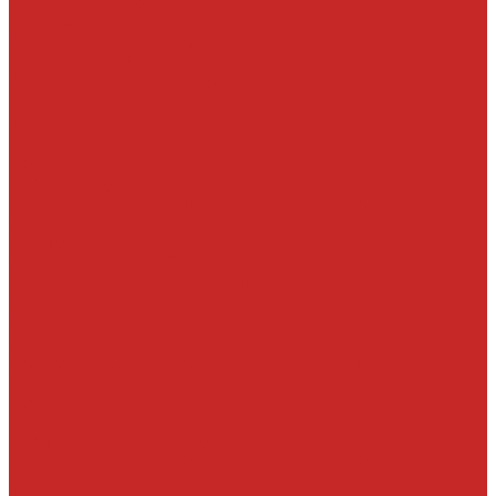
Рейки, тяги, наконечники, пыльники
Ремкомплекты
Сальники и втулки рулевой рейки
Шланги, патрубки ГУР
Система охлаждения и составляющие
Вискомуфты включения вентилятора
Крышки радиатора
Патрубки системы охлаждения, радиатора и хомуты
Помпы и прокладки
Прокладки, уплотнительные кольца, штуцера
Радиаторы, вентиляторы и крышки радиатора
Термостаты и корпусы термостатов
Тормозная система
Детали системы АБС
Ремкомплекты и комплектующие суппортов
Суппорта
Тормозные диски
Тормозные колодки
Тормозные шланги, цилиндры и комплектующие
Трансмиссия
Подшипники
Приводные валы и их детали
Пробки дифференциалов и раздатки, пробки поддонов
Прокладки, шланги и сальники КПП и дифференциалов
Прочее