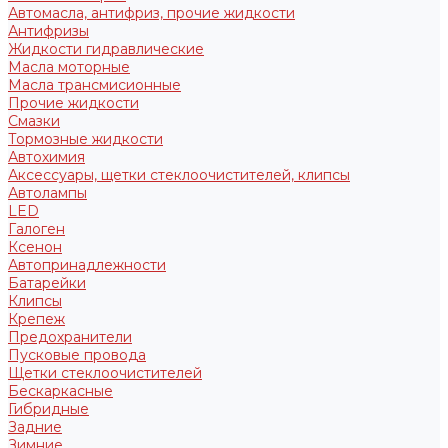
Автомасла, антифриз, прочие жидкости
Антифризы
Жидкости гидравлические
Масла моторные
Масла трансмисионные
Прочие жидкости
Смазки
Тормозные жидкости
Автохимия
Аксессуары, щетки стеклоочистителей, клипсы
Автолампы
LED
Галоген
Ксенон
Автопринадлежности
Батарейки
Клипсы
Крепеж
Предохранители
Пусковые провода
Щетки стеклоочистителей
Бескаркасные
Гибридные
Задние
Зимние