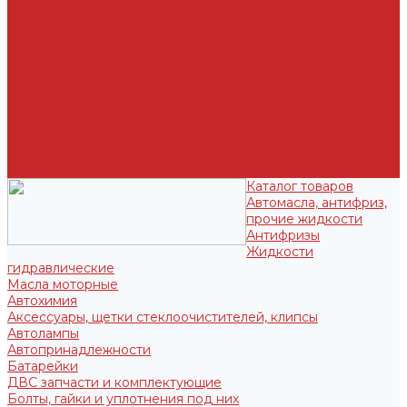
Статьи
Отзывы
Политика конфиденциальности
Новым клиентам
Как найти деталь
Как сделать заказ
Оптом
Оплата
Доставка
Контакты
Отзывы
Каталог товаров
Автомасла, антифриз,
прочие жидкости
Антифризы
Жидкости
гидравлические
Масла моторные
Автохимия
Аксессуары, щетки стеклоочистителей, клипсы
Автолампы
Автопринадлежности
Батарейки
ДВС запчасти и комплектующие
Болты, гайки и уплотнения под них