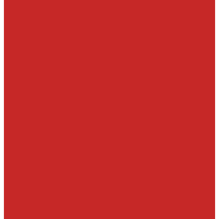
Пластик и прочее
Подкрылки, пыльники и комплектующие
Стекла и комплектующие
Тросы багажника и капота
Подвеска
Болты, гайки, шайбы, эксцентрики
Втулки
Датчики давления воздуха в шине и комплектующие
Опоры, отбойники, пыльники, подшипники опор
Подшипники ступичные
Прокладки и проставки под пружины
Пружины подвески
Рычаги тяги
Сайлентблоки задней подвески и подушки подрамника
Сайлентблоки передней подвески
СПУ
Стойки
Стойки амортизаторов
Ступицы и их детали
Шаровые опоры, шаровые соединения
Элементы гидроподвески
Рулевое управление
Детали рулевой колонки
Ключи и замки зажигания
Прокладки и шайбы ГУР