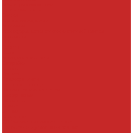
Масла трансмисионные
Прочие жидкости
Смазки
Тормозные жидкости
Автохимия
Аксессуары, щетки стеклоочистителей, клипсы
Автолампы
LED
Галоген
Ксенон
Автопринадлежности
Батарейки
Клипсы
Крепеж
Предохранители
Пусковые провода
Щетки стеклоочистителей
Бескаркасные
Гибридные
Задние
Зимние
Каркасные
ДВС запчасти и комплектующие
Болты, гайки и уплотнения под них
Валы