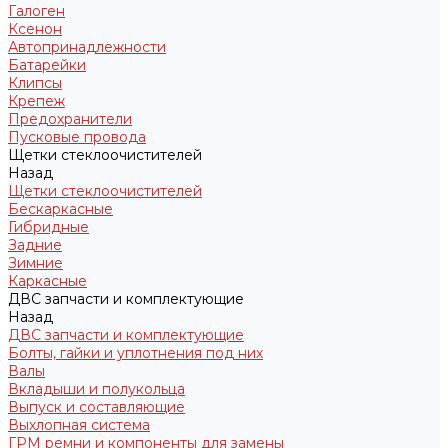
Галоген
Ксенон
Автопринадлежности
Батарейки
Клипсы
Крепеж
Предохранители
Пусковые провода
Щетки стеклоочистителей
Назад
Щетки стеклоочистителей
Бескаркасные
Гибридные
Задние
Зимние
Каркасные
ДВС запчасти и комплектующие
Назад
ДВС запчасти и комплектующие
Болты, гайки и уплотнения под них
Валы
Вкладыши и полукольца
Выпуск и составляющие
Выхлопная система
ГРМ ремни и компоненты для замены