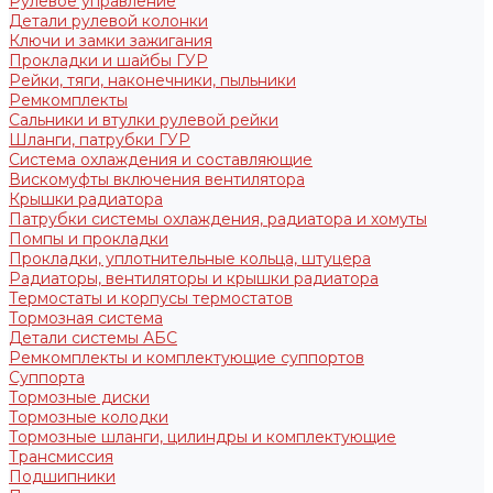
Рулевое управление
Детали рулевой колонки
Ключи и замки зажигания
Прокладки и шайбы ГУР
Рейки, тяги, наконечники, пыльники
Ремкомплекты
Сальники и втулки рулевой рейки
Шланги, патрубки ГУР
Система охлаждения и составляющие
Вискомуфты включения вентилятора
Крышки радиатора
Патрубки системы охлаждения, радиатора и хомуты
Помпы и прокладки
Прокладки, уплотнительные кольца, штуцера
Радиаторы, вентиляторы и крышки радиатора
Термостаты и корпусы термостатов
Тормозная система
Детали системы АБС
Ремкомплекты и комплектующие суппортов
Суппорта
Тормозные диски
Тормозные колодки
Тормозные шланги, цилиндры и комплектующие
Трансмиссия
Подшипники