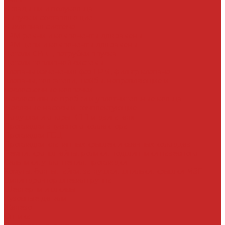
Вкладыши и полукольца
Выпуск и составляющие
Выхлопная система
ГРМ ремни и компоненты для замены
ГРМ цепи и компоненты для замены
Детали СВКГ, патрубки впуска
Детали топливной системы
Клапаны изменения фаз ГРМ, фильтр клапана
Клапаны, толкатели, шайбы, направляющие и
маслосъемные колпачки
Маслосливные пробки и уплотнительные кольца
Масляные насосы и комплектующие
Подушки и опоры КПП и двигателя
Прокладки впускного коллектора
Прокладки ГБЦ
Прокладки клапанных крышек и свечных колодцев
Ремни, кронштейны, ролики, подшипники навесного
Сальники, уплотнения, прокладки
Хомуты, болты, гайки, заглушки, шпильки, крышки МЗГ
Цилиндро-поршневая группа
Шестерни и шкивы
Кузовные детали
Железо
Оптика