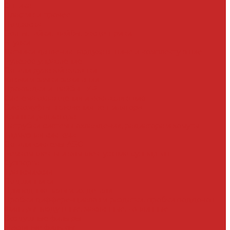
Оптика
Пластик и прочее
Подвеска
Болты, гайки, шайбы, эксцентрики
Втулки
Датчики давления воздуха в шине и комплектующие
Рулевое управление
Детали рулевой колонки
Ключи и замки зажигания
Прокладки и шайбы ГУР
Система охлаждения и составляющие
Вискомуфты включения вентилятора
Крышки радиатора
Патрубки системы охлаждения, радиатора и хомуты
Тормозная система
Детали системы АБС
Ремкомплекты и комплектующие суппортов
Суппорта
Трансмиссия
Подшипники
Приводные валы и их детали
Пробки дифференциалов и раздатки, пробки поддонов
Фильтры воздушные, маслянные, топливные
Воздушные фильтры
Масляные фильтры