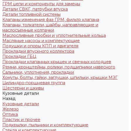
ГРМ цепи и компоненты для замены
Детали СВКГ, патрубки впуска
Детали топливной системы
Клапаны изменения фаз ГРМ, фильтр клапана
Клапаны, толкатели, шайбы, направляющие и
маслосъемные колпачки
Маслосливные пробки и уплотнительные кольца
Масляные насосы и комплектующие
Подушки и опоры КПП и двигателя
Прокладки впускного коллектора
Прокладки ГБЦ
Прокладки клапанных крышек и свечных колодцев
Ремни, кронштейны, ролики, подшипники навесного
Сальники, уплотнения, прокладки
Хомуты, болты, гайки, заглушки, шпильки, крышки МЗГ
Цилиндро-поршневая группа
Шестерни и шкивы
Кузовные детали
Назад
Кузовные детали
Железо
Оптика
Пластик и прочее
Подкрылки, пыльники и комплектующие
Стекла и комплектующие