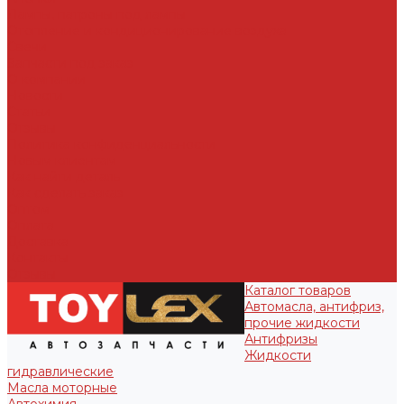
Лампы, патроны под лампы
Отопление и кондиционирование воздуха
Свечи
Запчасти под заказ
О компании
Новости
Статьи
Отзывы
Политика конфиденциальности
Новым клиентам
Как найти деталь
Как сделать заказ
Оптом
Оплата
Доставка
Контакты
Отзывы
Каталог товаров
Автомасла, антифриз,
прочие жидкости
Антифризы
Жидкости
гидравлические
Масла моторные