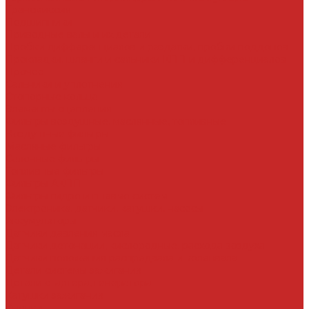
Трансмиссия
Подшипники
Приводные валы и их детали
Пробки дифференциалов и раздатки, пробки поддонов
Прокладки, шланги и сальники КПП и дифференциалов
Прочее
Сальники и уплотнения
Стопорные кольца
Элементы сцепления
Фильтры воздушные, маслянные, топливные
Воздушные фильтры
Масляные фильтры
Салонные фильтры
Топливные фильтры
Фильтры АКПП
Фильтры гидро и пневмо систем
Электроника, датчики, катушки, насосы
Аккумуляторы
Датчики давления масла
Датчики детонации, кислородные, расхода воздуха
Датчики положения распредвала и коленвала
Детали системы зажигания
Детали стартера, генератора
Катушки зажигания
Кнопки