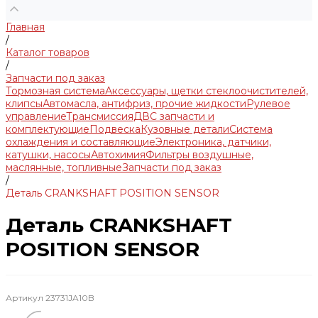
Главная
/
Каталог товаров
/
Запчасти под заказ
Тормозная система
Аксессуары, щетки стеклоочистителей,
клипсы
Автомасла, антифриз, прочие жидкости
Рулевое
управление
Трансмиссия
ДВС запчасти и
комплектующие
Подвеска
Кузовные детали
Система
охлаждения и составляющие
Электроника, датчики,
катушки, насосы
Автохимия
Фильтры воздушные,
маслянные, топливные
Запчасти под заказ
/
Деталь CRANKSHAFT POSITION SENSOR
Деталь CRANKSHAFT
POSITION SENSOR
Артикул
23731JA10B