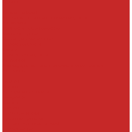
Отзывы
...
Каталог товаров
Автомасла, антифриз, прочие жидкости
Антифризы
Жидкости гидравлические
Масла моторные
Масла трансмисионные
Прочие жидкости
Смазки
Тормозные жидкости
Автохимия
Аксессуары, щетки стеклоочистителей, клипсы
Автолампы
LED
Галоген
Ксенон
Автопринадлежности
Батарейки
Клипсы
Крепеж
Предохранители
Пусковые провода
Щетки стеклоочистителей
Бескаркасные