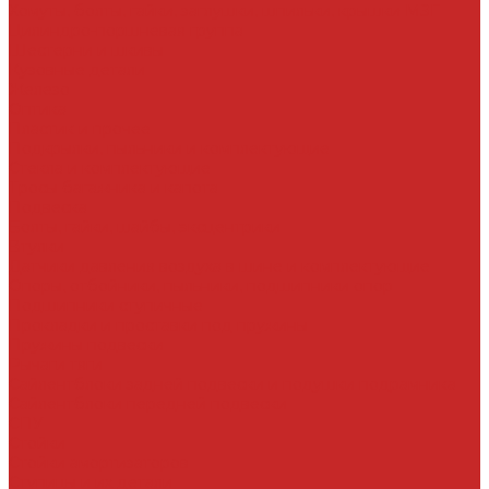
Хомуты, болты, гайки, заглушки, шпильки, крышки МЗГ
Цилиндро-поршневая группа
Шестерни и шкивы
Кузовные детали
Железо
Оптика
Пластик и прочее
Подкрылки, пыльники и комплектующие
Стекла и комплектующие
Тросы багажника и капота
Подвеска
Болты, гайки, шайбы, эксцентрики
Втулки
Датчики давления воздуха в шине и комплектующие
Опоры, отбойники, пыльники, подшипники опор
Подшипники ступичные
Прокладки и проставки под пружины
Пружины подвески
Рычаги тяги
Сайлентблоки задней подвески и подушки подрамника
Сайлентблоки передней подвески
СПУ
Стойки
Стойки амортизаторов
Ступицы и их детали