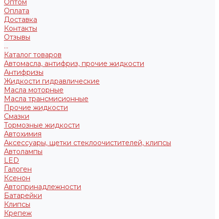
Оптом
Оплата
Доставка
Контакты
Отзывы
...
Каталог товаров
Автомасла, антифриз, прочие жидкости
Антифризы
Жидкости гидравлические
Масла моторные
Масла трансмисионные
Прочие жидкости
Смазки
Тормозные жидкости
Автохимия
Аксессуары, щетки стеклоочистителей, клипсы
Автолампы
LED
Галоген
Ксенон
Автопринадлежности
Батарейки
Клипсы
Крепеж