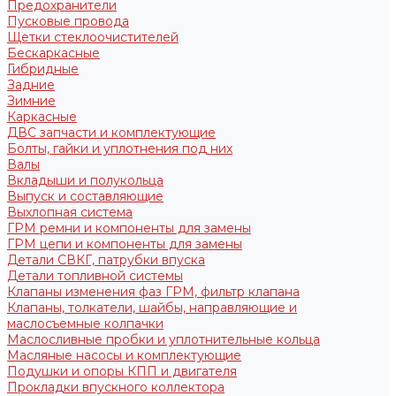
Предохранители
Пусковые провода
Щетки стеклоочистителей
Бескаркасные
Гибридные
Задние
Зимние
Каркасные
ДВС запчасти и комплектующие
Болты, гайки и уплотнения под них
Валы
Вкладыши и полукольца
Выпуск и составляющие
Выхлопная система
ГРМ ремни и компоненты для замены
ГРМ цепи и компоненты для замены
Детали СВКГ, патрубки впуска
Детали топливной системы
Клапаны изменения фаз ГРМ, фильтр клапана
Клапаны, толкатели, шайбы, направляющие и
маслосъемные колпачки
Маслосливные пробки и уплотнительные кольца
Масляные насосы и комплектующие
Подушки и опоры КПП и двигателя
Прокладки впускного коллектора