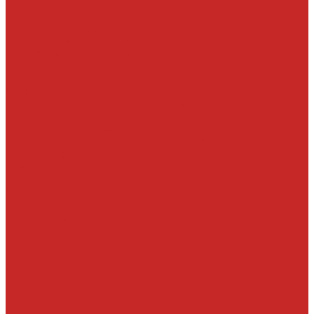
Трансмиссия
Подшипники
Приводные валы и их детали
Пробки дифференциалов и раздатки, пробки поддонов
Фильтры воздушные, маслянные, топливные
Воздушные фильтры
Масляные фильтры
Салонные фильтры
Электроника, датчики, катушки, насосы
Аккумуляторы
Датчики давления масла
Датчики детонации, кислородные, расхода воздуха
Запчасти под заказ
О компании
Новости
Статьи
Отзывы
Политика конфиденциальности
Новым клиентам
Как найти деталь
Как сделать заказ
Оптом
Оплата
Доставка
Контакты