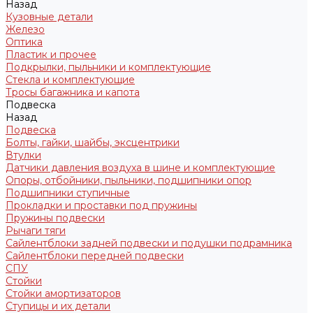
Назад
Кузовные детали
Железо
Оптика
Пластик и прочее
Подкрылки, пыльники и комплектующие
Стекла и комплектующие
Тросы багажника и капота
Подвеска
Назад
Подвеска
Болты, гайки, шайбы, эксцентрики
Втулки
Датчики давления воздуха в шине и комплектующие
Опоры, отбойники, пыльники, подшипники опор
Подшипники ступичные
Прокладки и проставки под пружины
Пружины подвески
Рычаги тяги
Сайлентблоки задней подвески и подушки подрамника
Сайлентблоки передней подвески
СПУ
Стойки
Стойки амортизаторов
Ступицы и их детали