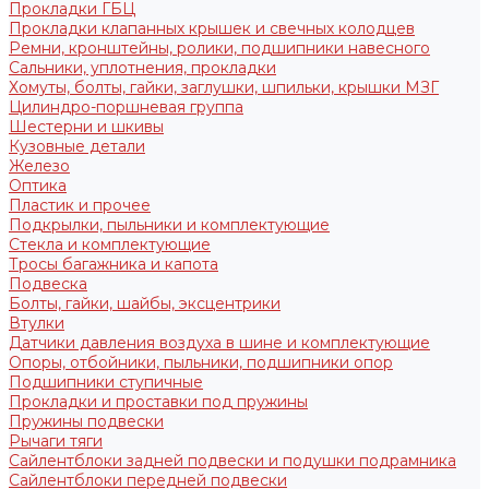
Прокладки ГБЦ
Прокладки клапанных крышек и свечных колодцев
Ремни, кронштейны, ролики, подшипники навесного
Сальники, уплотнения, прокладки
Хомуты, болты, гайки, заглушки, шпильки, крышки МЗГ
Цилиндро-поршневая группа
Шестерни и шкивы
Кузовные детали
Железо
Оптика
Пластик и прочее
Подкрылки, пыльники и комплектующие
Стекла и комплектующие
Тросы багажника и капота
Подвеска
Болты, гайки, шайбы, эксцентрики
Втулки
Датчики давления воздуха в шине и комплектующие
Опоры, отбойники, пыльники, подшипники опор
Подшипники ступичные
Прокладки и проставки под пружины
Пружины подвески
Рычаги тяги
Сайлентблоки задней подвески и подушки подрамника
Сайлентблоки передней подвески