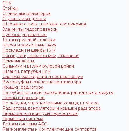
СПУ
Стойки
Стойки амортизаторов
Ступицы и их детали
Шаровые опоры, шаровые соединения
Элементы гидроподвески
Рулевое управление
Детали рулевой колонки
Ключи и замки зажигания
Прокладки и шайбы ГУР
Рейки, тяги, наконечники, пыльники
Ремкомплекты
Сальники и втулки рулевой рейки
Шланги, патрубки ГУР
Система охлаждения и составляющие
Вискомуфты включения вентилятора
Крышки радиатора
Патрубки системы охлаждения, радиатора и хомуты
Помпы и прокладки
Прокладки, уплотнительные кольца, штуцера
Радиаторы, вентиляторы и крышки радиатора
Термостаты и корпусы термостатов
Тормозная система
Детали системы АБС
Ремкомплекты и комплектующие суппортов