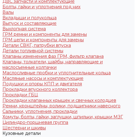
ДВС запчасти и комплектующие
Болты, гайки и уплотнения под них
Валы
Вкладыши и полукольца
Выпуск и составляющие
Выхлопная система
ГРМ ремни и компоненты для замены
ГРМ цепи и компоненты для замены
Детали СВКГ, патрубки впуска
Детали топливной системы
Клапаны изменения фаз ГРМ, фильтр клапана
Клапаны, толкатели, шайбы, направляющие и
маслосъемные колпачки
Маслосливные пробки и уплотнительные кольца
Масляные насосы и комплектующие
Подушки и опоры КПП и двигателя
Прокладки впускного коллектора
Прокладки ГБЦ
Прокладки клапанных крышек и свечных колодцев
Ремни, кронштейны, ролики, подшипники навесного
Сальники, уплотнения, прокладки
Хомуты, болты, гайки, заглушки, шпильки, крышки МЗГ
Цилиндро-поршневая группа
Шестерни и шкивы
Кузовные детали