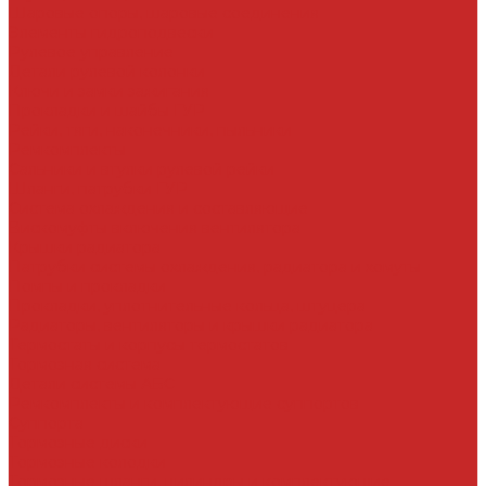
Шаровые опоры, шаровые соединения
Элементы гидроподвески
Рулевое управление
Детали рулевой колонки
Ключи и замки зажигания
Прокладки и шайбы ГУР
Рейки, тяги, наконечники, пыльники
Ремкомплекты
Сальники и втулки рулевой рейки
Шланги, патрубки ГУР
Система охлаждения и составляющие
Вискомуфты включения вентилятора
Крышки радиатора
Патрубки системы охлаждения, радиатора и хомуты
Помпы и прокладки
Прокладки, уплотнительные кольца, штуцера
Радиаторы, вентиляторы и крышки радиатора
Термостаты и корпусы термостатов
Тормозная система
Детали системы АБС
Ремкомплекты и комплектующие суппортов
Суппорта
Тормозные диски
Тормозные колодки
Тормозные шланги, цилиндры и комплектующие