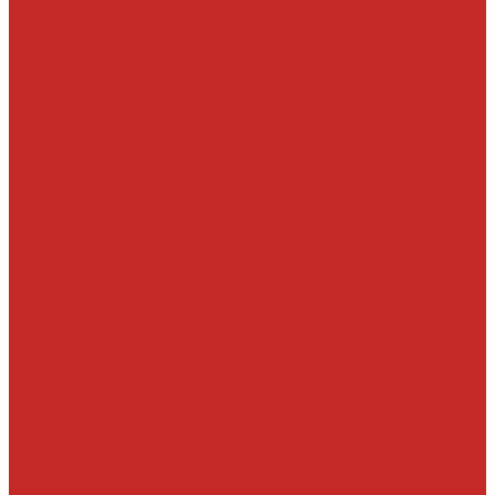
Гибридные
Задние
Зимние
Каркасные
ДВС запчасти и комплектующие
Болты, гайки и уплотнения под них
Валы
Вкладыши и полукольца
Выпуск и составляющие
Выхлопная система
ГРМ ремни и компоненты для замены
ГРМ цепи и компоненты для замены
Детали СВКГ, патрубки впуска
Детали топливной системы
Клапаны изменения фаз ГРМ, фильтр клапана
Клапаны, толкатели, шайбы, направляющие и
маслосъемные колпачки
Маслосливные пробки и уплотнительные кольца
Масляные насосы и комплектующие
Подушки и опоры КПП и двигателя
Прокладки впускного коллектора
Прокладки ГБЦ
Прокладки клапанных крышек и свечных колодцев
Ремни, кронштейны, ролики, подшипники навесного
Сальники, уплотнения, прокладки