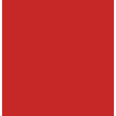
Батарейки
ДВС запчасти и комплектующие
Болты, гайки и уплотнения под них
Валы
Вкладыши и полукольца
Кузовные детали
Железо
Оптика
Пластик и прочее
Подвеска
Болты, гайки, шайбы, эксцентрики
Втулки
Датчики давления воздуха в шине и комплектующие
Рулевое управление
Детали рулевой колонки
Ключи и замки зажигания
Прокладки и шайбы ГУР
Система охлаждения и составляющие
Вискомуфты включения вентилятора
Крышки радиатора
Патрубки системы охлаждения, радиатора и хомуты
Тормозная система
Детали системы АБС
Ремкомплекты и комплектующие суппортов
Суппорта