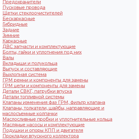
Предохранители
Пусковые провода
Щетки стеклоочистителей
Бескаркасные
Гибридные
Задние
Зимние
Каркасные
ДВС запчасти и комплектующие
Болты, гайки и уплотнения под них
Валы
Вкладыши и полукольца
Выпуск и составляющие
Выхлопная система
ГРМ ремни и компоненты для замены
ГРМ цепи и компоненты для замены
Детали СВКГ, патрубки впуска
Детали топливной системы
Клапаны изменения фаз ГРМ, фильтр клапана
Клапаны, толкатели, шайбы, направляющие и
маслосъемные колпачки
Маслосливные пробки и уплотнительные кольца
Масляные насосы и комплектующие
Подушки и опоры КПП и двигателя
Прокладки впускного коллектора