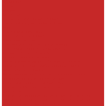
Гибридные
Задние
Зимние
Каркасные
ДВС запчасти и комплектующие
Болты, гайки и уплотнения под них
Валы
Вкладыши и полукольца
Выпуск и составляющие
Выхлопная система
ГРМ ремни и компоненты для замены
ГРМ цепи и компоненты для замены
Детали СВКГ, патрубки впуска
Детали топливной системы
Клапаны изменения фаз ГРМ, фильтр клапана
Клапаны, толкатели, шайбы, направляющие и
маслосъемные колпачки
Маслосливные пробки и уплотнительные кольца
Масляные насосы и комплектующие
Подушки и опоры КПП и двигателя
Прокладки впускного коллектора
Прокладки ГБЦ
Прокладки клапанных крышек и свечных колодцев
Ремни, кронштейны, ролики, подшипники навесного
Сальники, уплотнения, прокладки