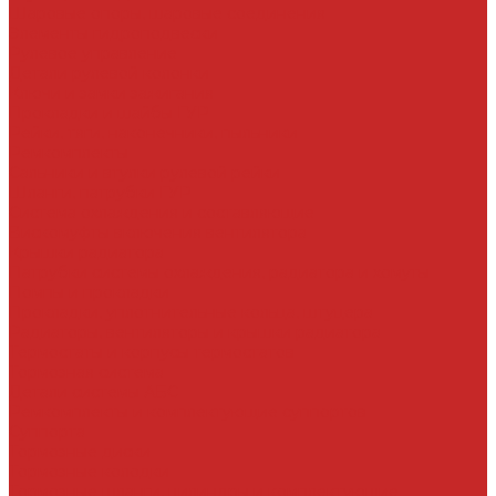
Шаровые опоры, шаровые соединения
Элементы гидроподвески
Рулевое управление
Детали рулевой колонки
Ключи и замки зажигания
Прокладки и шайбы ГУР
Рейки, тяги, наконечники, пыльники
Ремкомплекты
Сальники и втулки рулевой рейки
Шланги, патрубки ГУР
Система охлаждения и составляющие
Вискомуфты включения вентилятора
Крышки радиатора
Патрубки системы охлаждения, радиатора и хомуты
Помпы и прокладки
Прокладки, уплотнительные кольца, штуцера
Радиаторы, вентиляторы и крышки радиатора
Термостаты и корпусы термостатов
Тормозная система
Детали системы АБС
Ремкомплекты и комплектующие суппортов
Суппорта
Тормозные диски
Тормозные колодки
Тормозные шланги, цилиндры и комплектующие