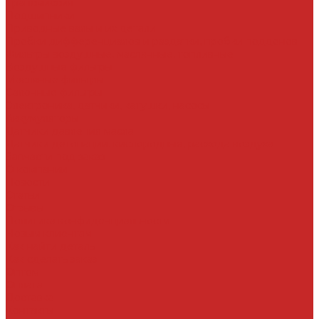
Трансмиссия
Подшипники
Приводные валы и их детали
Пробки дифференциалов и раздатки, пробки поддонов
Фильтры воздушные, маслянные, топливные
Воздушные фильтры
Масляные фильтры
Салонные фильтры
Электроника, датчики, катушки, насосы
Аккумуляторы
Датчики давления масла
Датчики детонации, кислородные, расхода воздуха
Запчасти под заказ
О компании
Новости
Статьи
Отзывы
Политика конфиденциальности
Новым клиентам
Как найти деталь
Как сделать заказ
Оптом
Оплата
Доставка
Контакты