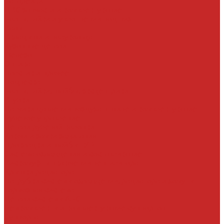
Батарейки
ДВС запчасти и комплектующие
Болты, гайки и уплотнения под них
Валы
Вкладыши и полукольца
Кузовные детали
Железо
Оптика
Пластик и прочее
Подвеска
Болты, гайки, шайбы, эксцентрики
Втулки
Датчики давления воздуха в шине и комплектующие
Рулевое управление
Детали рулевой колонки
Ключи и замки зажигания
Прокладки и шайбы ГУР
Система охлаждения и составляющие
Вискомуфты включения вентилятора
Крышки радиатора
Патрубки системы охлаждения, радиатора и хомуты
Тормозная система
Детали системы АБС
Ремкомплекты и комплектующие суппортов
Суппорта