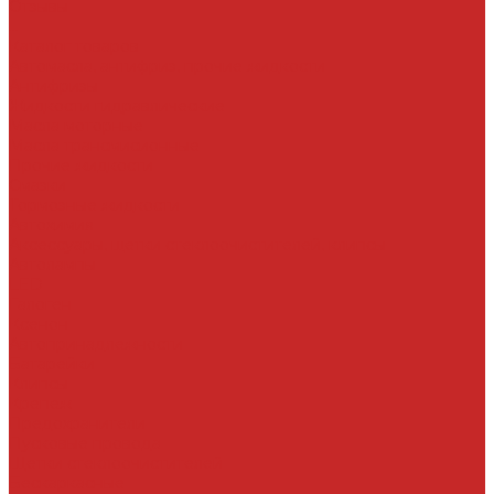
Отзывы
...
Каталог товаров
Автомасла, антифриз, прочие жидкости
Антифризы
Жидкости гидравлические
Масла моторные
Масла трансмисионные
Прочие жидкости
Смазки
Тормозные жидкости
Автохимия
Аксессуары, щетки стеклоочистителей, клипсы
Автолампы
LED
Галоген
Ксенон
Автопринадлежности
Батарейки
Клипсы
Крепеж
Предохранители
Пусковые провода
Щетки стеклоочистителей
Бескаркасные