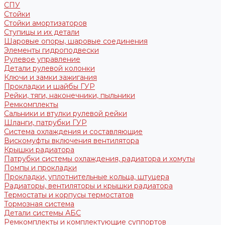
СПУ
Стойки
Стойки амортизаторов
Ступицы и их детали
Шаровые опоры, шаровые соединения
Элементы гидроподвески
Рулевое управление
Детали рулевой колонки
Ключи и замки зажигания
Прокладки и шайбы ГУР
Рейки, тяги, наконечники, пыльники
Ремкомплекты
Сальники и втулки рулевой рейки
Шланги, патрубки ГУР
Система охлаждения и составляющие
Вискомуфты включения вентилятора
Крышки радиатора
Патрубки системы охлаждения, радиатора и хомуты
Помпы и прокладки
Прокладки, уплотнительные кольца, штуцера
Радиаторы, вентиляторы и крышки радиатора
Термостаты и корпусы термостатов
Тормозная система
Детали системы АБС
Ремкомплекты и комплектующие суппортов