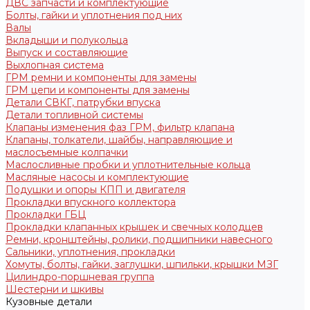
ДВС запчасти и комплектующие
Болты, гайки и уплотнения под них
Валы
Вкладыши и полукольца
Выпуск и составляющие
Выхлопная система
ГРМ ремни и компоненты для замены
ГРМ цепи и компоненты для замены
Детали СВКГ, патрубки впуска
Детали топливной системы
Клапаны изменения фаз ГРМ, фильтр клапана
Клапаны, толкатели, шайбы, направляющие и
маслосъемные колпачки
Маслосливные пробки и уплотнительные кольца
Масляные насосы и комплектующие
Подушки и опоры КПП и двигателя
Прокладки впускного коллектора
Прокладки ГБЦ
Прокладки клапанных крышек и свечных колодцев
Ремни, кронштейны, ролики, подшипники навесного
Сальники, уплотнения, прокладки
Хомуты, болты, гайки, заглушки, шпильки, крышки МЗГ
Цилиндро-поршневая группа
Шестерни и шкивы
Кузовные детали