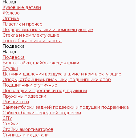
Назад
Кузовные детали
Железо
Оптика
Пластик и прочее
Подкрылки, пыльники и комплектующие
Стекла и комплектующие
Тросы багажника и капота
Подвеска
Назад
Подвеска
Болты, гайки, шайбы, эксцентрики
Втулки
Датчики давления воздуха в шине и комплектующие
Опоры, отбойники, пыльники, подшипники опор
Подшипники ступичные
Прокладки и проставки под пружины
Пружины подвески
Рычаги тяги
Сайлентблоки задней подвески и подушки подрамника
Сайлентблоки передней подвески
СПУ
Стойки
Стойки амортизаторов
Ступицы и их детали