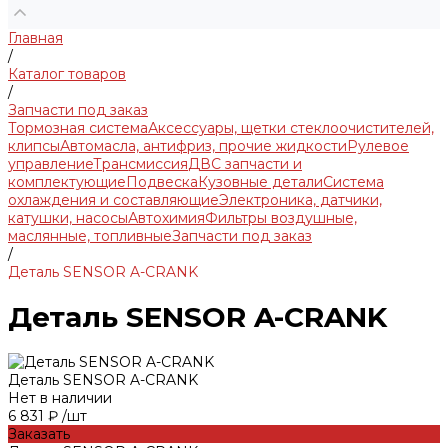
Главная
/
Каталог товаров
/
Запчасти под заказ
Тормозная система
Аксессуары, щетки стеклоочистителей,
клипсы
Автомасла, антифриз, прочие жидкости
Рулевое
управление
Трансмиссия
ДВС запчасти и
комплектующие
Подвеска
Кузовные детали
Система
охлаждения и составляющие
Электроника, датчики,
катушки, насосы
Автохимия
Фильтры воздушные,
маслянные, топливные
Запчасти под заказ
/
Деталь SENSOR A-CRANK
Деталь SENSOR A-CRANK
Деталь SENSOR A-CRANK
Нет в наличии
6 831 ₽
/
шт
Заказать