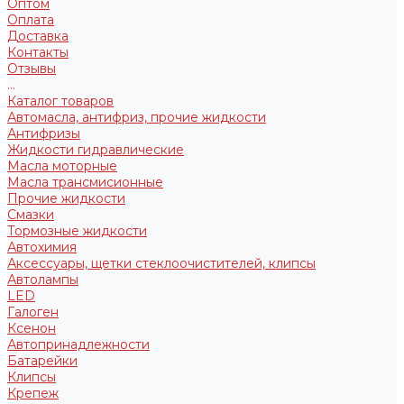
Оптом
Оплата
Доставка
Контакты
Отзывы
...
Каталог товаров
Автомасла, антифриз, прочие жидкости
Антифризы
Жидкости гидравлические
Масла моторные
Масла трансмисионные
Прочие жидкости
Смазки
Тормозные жидкости
Автохимия
Аксессуары, щетки стеклоочистителей, клипсы
Автолампы
LED
Галоген
Ксенон
Автопринадлежности
Батарейки
Клипсы
Крепеж