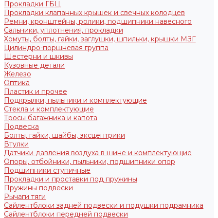
Прокладки ГБЦ
Прокладки клапанных крышек и свечных колодцев
Ремни, кронштейны, ролики, подшипники навесного
Сальники, уплотнения, прокладки
Хомуты, болты, гайки, заглушки, шпильки, крышки МЗГ
Цилиндро-поршневая группа
Шестерни и шкивы
Кузовные детали
Железо
Оптика
Пластик и прочее
Подкрылки, пыльники и комплектующие
Стекла и комплектующие
Тросы багажника и капота
Подвеска
Болты, гайки, шайбы, эксцентрики
Втулки
Датчики давления воздуха в шине и комплектующие
Опоры, отбойники, пыльники, подшипники опор
Подшипники ступичные
Прокладки и проставки под пружины
Пружины подвески
Рычаги тяги
Сайлентблоки задней подвески и подушки подрамника
Сайлентблоки передней подвески