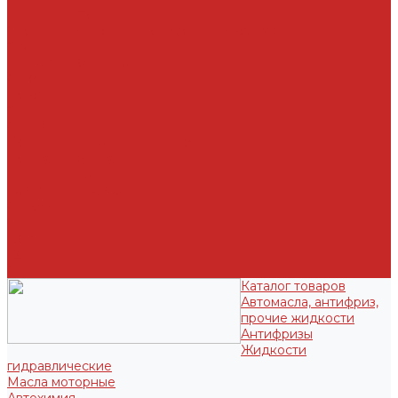
Лампы, патроны под лампы
Отопление и кондиционирование воздуха
Свечи
Запчасти под заказ
О компании
Новости
Статьи
Отзывы
Политика конфиденциальности
Новым клиентам
Как найти деталь
Как сделать заказ
Оптом
Оплата
Доставка
Контакты
Отзывы
Каталог товаров
Автомасла, антифриз,
прочие жидкости
Антифризы
Жидкости
гидравлические
Масла моторные