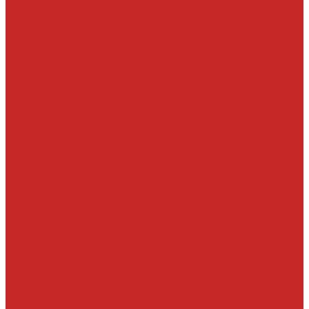
Хомуты, болты, гайки, заглушки, шпильки, крышки МЗГ
Цилиндро-поршневая группа
Шестерни и шкивы
Кузовные детали
Железо
Оптика
Пластик и прочее
Подкрылки, пыльники и комплектующие
Стекла и комплектующие
Тросы багажника и капота
Подвеска
Болты, гайки, шайбы, эксцентрики
Втулки
Датчики давления воздуха в шине и комплектующие
Опоры, отбойники, пыльники, подшипники опор
Подшипники ступичные
Прокладки и проставки под пружины
Пружины подвески
Рычаги тяги
Сайлентблоки задней подвески и подушки подрамника
Сайлентблоки передней подвески
СПУ
Стойки
Стойки амортизаторов
Ступицы и их детали