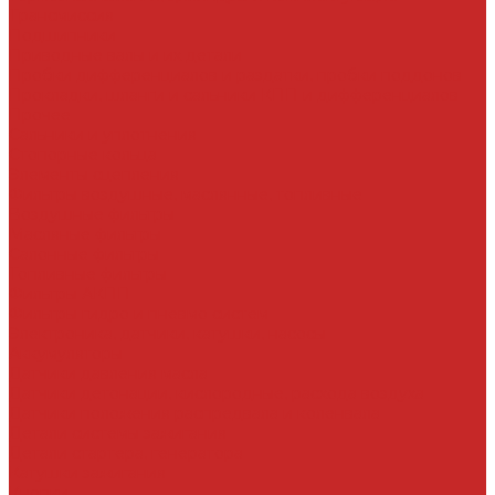
Трансмиссия
Подшипники
Приводные валы и их детали
Пробки дифференциалов и раздатки, пробки поддонов
Прокладки, шланги и сальники КПП и дифференциалов
Прочее
Сальники и уплотнения
Стопорные кольца
Элементы сцепления
Фильтры воздушные, маслянные, топливные
Воздушные фильтры
Масляные фильтры
Салонные фильтры
Топливные фильтры
Фильтры АКПП
Фильтры гидро и пневмо систем
Электроника, датчики, катушки, насосы
Аккумуляторы
Датчики давления масла
Датчики детонации, кислородные, расхода воздуха
Датчики положения распредвала и коленвала
Детали системы зажигания
Детали стартера, генератора
Катушки зажигания
Кнопки