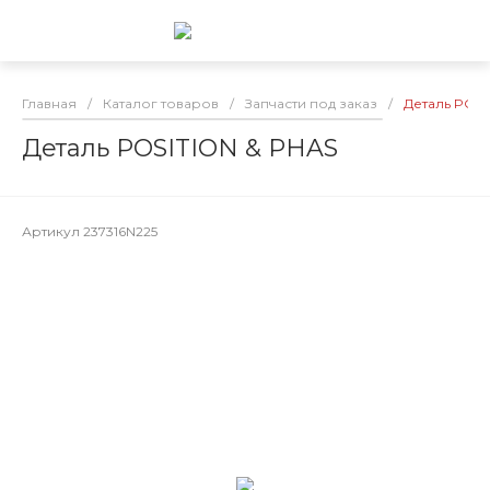
Главная
/
Каталог товаров
/
Запчасти под заказ
/
Деталь POSI
Деталь POSITION & PHAS
Артикул
237316N225