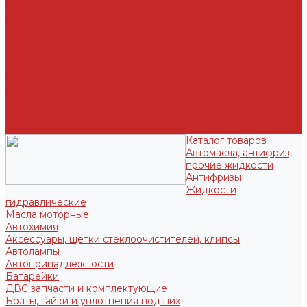
Статьи
Отзывы
Политика конфиденциальности
Новым клиентам
Как найти деталь
Как сделать заказ
Оптом
Оплата
Доставка
Контакты
Отзывы
Каталог товаров
Автомасла, антифриз,
прочие жидкости
Антифризы
Жидкости
гидравлические
Масла моторные
Автохимия
Аксессуары, щетки стеклоочистителей, клипсы
Автолампы
Автопринадлежности
Батарейки
ДВС запчасти и комплектующие
Болты, гайки и уплотнения под них