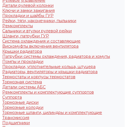
Рулевое управление
Детали рулевой колонки
Ключи и замки зажигания
Прокладки и шайбы ГУР
Рейки, тяги, наконечники, пыльники
Ремкомплекты
Сальники и втулки рулевой рейки
Шланги, патрубки ГУР
Система охлаждения и составляющие
Вискомуфты включения вентилятора
Крышки радиатора
Патрубки системы охлаждения, радиатора и хомуты
Помпы и прокладки
Прокладки, уплотнительные кольца, штуцера
Радиаторы, вентиляторы и крышки радиатора
Термостаты и корпусы термостатов
Тормозная система
Детали системы АБС
Ремкомплекты и комплектующие суппортов
Суппорта
Тормозные диски
Тормозные колодки
Тормозные шланги, цилиндры и комплектующие
Трансмиссия
Подшипники