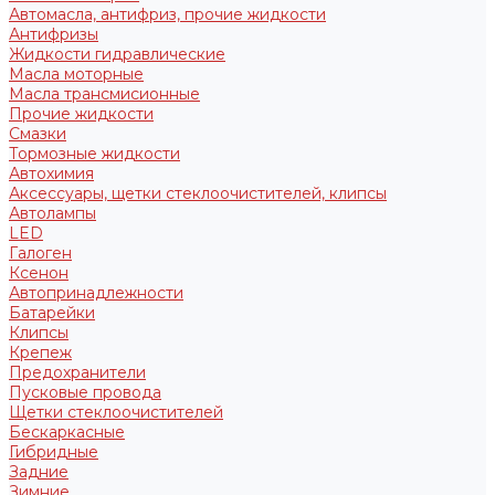
Автомасла, антифриз, прочие жидкости
Антифризы
Жидкости гидравлические
Масла моторные
Масла трансмисионные
Прочие жидкости
Смазки
Тормозные жидкости
Автохимия
Аксессуары, щетки стеклоочистителей, клипсы
Автолампы
LED
Галоген
Ксенон
Автопринадлежности
Батарейки
Клипсы
Крепеж
Предохранители
Пусковые провода
Щетки стеклоочистителей
Бескаркасные
Гибридные
Задние
Зимние