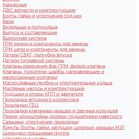
Каркасные
ДВС запчасти и комплектующие
Болты, гайки и уплотнения под них
Валы
Вкладыши и полукольца
Выпуск и составляющие
Выхлопная система
ГРМ ремни и компоненты для замены
ГРМ цепи и компоненты для замены
Детали СВКГ, патрубки впуска
Детали топливной системы
Клапаны изменения фаз ГРМ, фильтр клапана
Клапаны, толкатели, шайбы, направляющие и
маслосъемные колпачки
Маслосливные пробки и уплотнительные кольца
Масляные насосы и комплектующие
Подушки и опоры КПП и двигателя
Прокладки впускного коллектора
Прокладки ГБЦ
Прокладки клапанных крышек и свечных колодцев
Ремни, кронштейны, ролики, подшипники навесного
Сальники, уплотнения, прокладки
Хомуты, болты, гайки, заглушки, шпильки, крышки МЗГ
Цилиндро-поршневая группа
Шестерни и шкивы