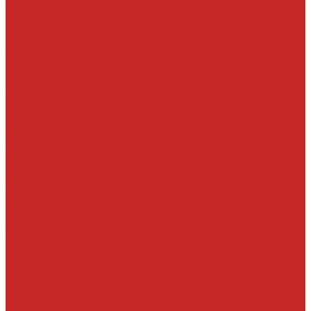
Сальники и уплотнения
Стопорные кольца
Элементы сцепления
Фильтры воздушные, маслянные, топливные
Воздушные фильтры
Масляные фильтры
Салонные фильтры
Топливные фильтры
Фильтры АКПП
Фильтры гидро и пневмо систем
Электроника, датчики, катушки, насосы
Аккумуляторы
Датчики давления масла
Датчики детонации, кислородные, расхода воздуха
Датчики положения распредвала и коленвала
Детали системы зажигания
Детали стартера, генератора
Катушки зажигания
Кнопки
Лампы, патроны под лампы
Отопление и кондиционирование воздуха
Свечи
Запчасти под заказ
О компании
Новости