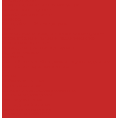
Пластик и прочее
Подкрылки, пыльники и комплектующие
Стекла и комплектующие
Тросы багажника и капота
Подвеска
Болты, гайки, шайбы, эксцентрики
Втулки
Датчики давления воздуха в шине и комплектующие
Опоры, отбойники, пыльники, подшипники опор
Подшипники ступичные
Прокладки и проставки под пружины
Пружины подвески
Рычаги тяги
Сайлентблоки задней подвески и подушки подрамника
Сайлентблоки передней подвески
СПУ
Стойки
Стойки амортизаторов
Ступицы и их детали
Шаровые опоры, шаровые соединения
Элементы гидроподвески
Рулевое управление
Детали рулевой колонки
Ключи и замки зажигания
Прокладки и шайбы ГУР