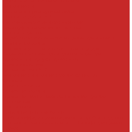
Рейки, тяги, наконечники, пыльники
Ремкомплекты
Сальники и втулки рулевой рейки
Шланги, патрубки ГУР
Система охлаждения и составляющие
Вискомуфты включения вентилятора
Крышки радиатора
Патрубки системы охлаждения, радиатора и хомуты
Помпы и прокладки
Прокладки, уплотнительные кольца, штуцера
Радиаторы, вентиляторы и крышки радиатора
Термостаты и корпусы термостатов
Тормозная система
Детали системы АБС
Ремкомплекты и комплектующие суппортов
Суппорта
Тормозные диски
Тормозные колодки
Тормозные шланги, цилиндры и комплектующие
Трансмиссия
Подшипники
Приводные валы и их детали
Пробки дифференциалов и раздатки, пробки поддонов
Прокладки, шланги и сальники КПП и дифференциалов
Прочее