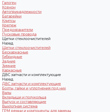
Галоген
Ксенон
Автопринадлежности
Батарейки
Клипсы
Крепеж
Предохранители
Пусковые провода
Щетки стеклоочистителей
Назад
Щетки стеклоочистителей
Бескаркасные
Гибридные
Задние
Зимние
Каркасные
ДВС запчасти и комплектующие
Назад
ДВС запчасти и комплектующие
Болты, гайки и уплотнения под них
Валы
Вкладыши и полукольца
Выпуск и составляющие
Выхлопная система
ГРМ ремни и компоненты для замены