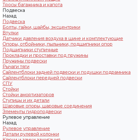
Тросы багажника и капота
Подвеска
Назад
Подвеска
Болты, гайки, шайбы, эксцентрики
Втулки
Датчики давления воздуха в шине и комплектующие
Опоры, отбойники, пыльники, подшипники опор
Подшипники ступичные
Прокладки и проставки под пружины
Пружины подвески
Рычаги тяги
Сайлентблоки задней подвески и подушки подрамника
Сайлентблоки передней подвески
СПУ
Стойки
Стойки амортизаторов
Ступицы и их детали
Шаровые опоры, шаровые соединения
Элементы гидроподвески
Рулевое управление
Назад
Рулевое управление
Детали рулевой колонки
Ключи и замки зажигания