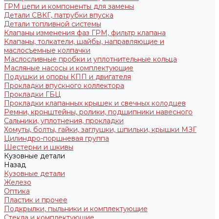
ГРМ цепи и компоненты для замены
Детали СВКГ, патрубки впуска
Детали топливной системы
Клапаны изменения фаз ГРМ, фильтр клапана
Клапаны, толкатели, шайбы, направляющие и
маслосъемные колпачки
Маслосливные пробки и уплотнительные кольца
Масляные насосы и комплектующие
Подушки и опоры КПП и двигателя
Прокладки впускного коллектора
Прокладки ГБЦ
Прокладки клапанных крышек и свечных колодцев
Ремни, кронштейны, ролики, подшипники навесного
Сальники, уплотнения, прокладки
Хомуты, болты, гайки, заглушки, шпильки, крышки МЗГ
Цилиндро-поршневая группа
Шестерни и шкивы
Кузовные детали
Назад
Кузовные детали
Железо
Оптика
Пластик и прочее
Подкрылки, пыльники и комплектующие
Стекла и комплектующие