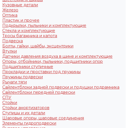
Кузовные детали
Железо
Оптика
Пластик и прочее
Подкрылки, пыльники и комплектующие
Стекла и комплектующие
Тросы багажника и капота
Подвеска
Болты, гайки, шайбы, эксцентрики
Втулки
Датчики давления воздуха в шине и комплектующие
Опоры, отбойники, пыльники, подшипники опор
Подшипники ступичные
Прокладки и проставки под пружины
Пружины подвески
Рычаги тяги
Сайлентблоки задней подвески и подушки подрамника
Сайлентблоки передней подвески
СПУ
Стойки
Стойки амортизаторов
Ступицы и их детали
Шаровые опоры, шаровые соединения
Элементы гидроподвески