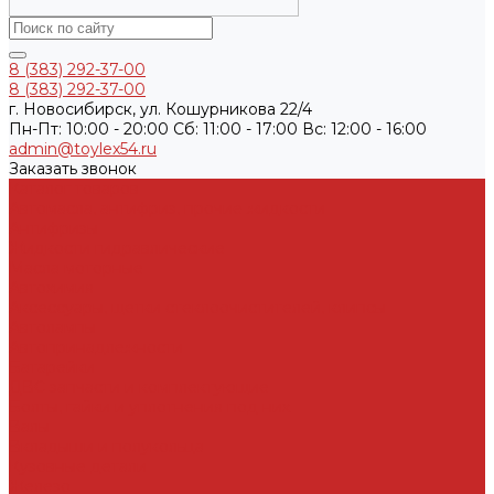
8 (383) 292-37-00
8 (383) 292-37-00
г. Новосибирск, ул. Кошурникова 22/4
Пн-Пт: 10:00 - 20:00 Cб: 11:00 - 17:00 Вс: 12:00 - 16:00
admin@toylex54.ru
Заказать звонок
Каталог товаров
Автомасла, антифриз, прочие жидкости
Антифризы
Жидкости гидравлические
Масла моторные
Автохимия
Аксессуары, щетки стеклоочистителей, клипсы
Автолампы
Автопринадлежности
Батарейки
ДВС запчасти и комплектующие
Болты, гайки и уплотнения под них
Валы
Вкладыши и полукольца
Кузовные детали
Железо