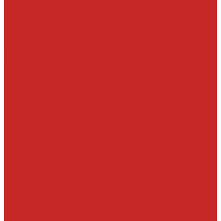
Вкладыши и полукольца
Выпуск и составляющие
Выхлопная система
ГРМ ремни и компоненты для замены
ГРМ цепи и компоненты для замены
Детали СВКГ, патрубки впуска
Детали топливной системы
Клапаны изменения фаз ГРМ, фильтр клапана
Клапаны, толкатели, шайбы, направляющие и
маслосъемные колпачки
Маслосливные пробки и уплотнительные кольца
Масляные насосы и комплектующие
Подушки и опоры КПП и двигателя
Прокладки впускного коллектора
Прокладки ГБЦ
Прокладки клапанных крышек и свечных колодцев
Ремни, кронштейны, ролики, подшипники навесного
Сальники, уплотнения, прокладки
Хомуты, болты, гайки, заглушки, шпильки, крышки МЗГ
Цилиндро-поршневая группа
Шестерни и шкивы
Кузовные детали
Железо
Оптика