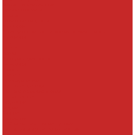
Масла трансмисионные
Прочие жидкости
Смазки
Тормозные жидкости
Автохимия
Аксессуары, щетки стеклоочистителей, клипсы
Автолампы
LED
Галоген
Ксенон
Автопринадлежности
Батарейки
Клипсы
Крепеж
Предохранители
Пусковые провода
Щетки стеклоочистителей
Бескаркасные
Гибридные
Задние
Зимние
Каркасные
ДВС запчасти и комплектующие
Болты, гайки и уплотнения под них
Валы