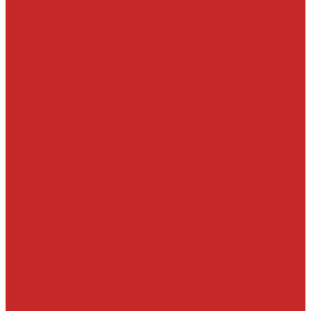
Оптика
Пластик и прочее
Подвеска
Болты, гайки, шайбы, эксцентрики
Втулки
Датчики давления воздуха в шине и комплектующие
Рулевое управление
Детали рулевой колонки
Ключи и замки зажигания
Прокладки и шайбы ГУР
Система охлаждения и составляющие
Вискомуфты включения вентилятора
Крышки радиатора
Патрубки системы охлаждения, радиатора и хомуты
Тормозная система
Детали системы АБС
Ремкомплекты и комплектующие суппортов
Суппорта
Трансмиссия
Подшипники
Приводные валы и их детали
Пробки дифференциалов и раздатки, пробки поддонов
Фильтры воздушные, маслянные, топливные
Воздушные фильтры
Масляные фильтры