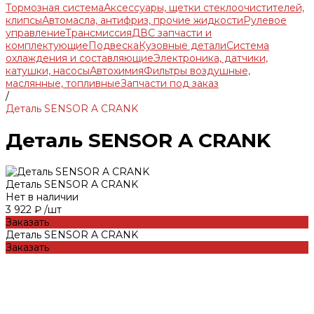
Тормозная система
Аксессуары, щетки стеклоочистителей,
клипсы
Автомасла, антифриз, прочие жидкости
Рулевое
управление
Трансмиссия
ДВС запчасти и
комплектующие
Подвеска
Кузовные детали
Система
охлаждения и составляющие
Электроника, датчики,
катушки, насосы
Автохимия
Фильтры воздушные,
маслянные, топливные
Запчасти под заказ
/
Деталь SENSOR A CRANK
Деталь SENSOR A CRANK
Деталь SENSOR A CRANK
Нет в наличии
3 922 ₽
/
шт
Заказать
Деталь SENSOR A CRANK
Заказать