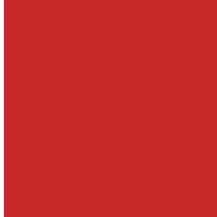
Детали СВКГ, патрубки впуска
Детали топливной системы
Клапаны изменения фаз ГРМ, фильтр клапана
Клапаны, толкатели, шайбы, направляющие и маслосъемные
Маслосливные пробки и уплотнительные кольца
Масляные насосы и комплектующие
Подушки и опоры КПП и двигателя
Прокладки впускного коллектора
Прокладки ГБЦ
Прокладки клапанных крышек и свечных колодцев
Ремни, кронштейны, ролики, подшипники навесного
Сальники, уплотнения, прокладки
Хомуты, болты, гайки, заглушки, шпильки, крышки МЗГ
Цилиндро-поршневая группа
Шестерни и шкивы
Кузовные детали
Железо
Оптика
Пластик и прочее
Подкрылки, пыльники и комплектующие
Стекла и комплектующие
Тросы багажника и капота
Подвеска
Болты, гайки, шайбы, эксцентрики