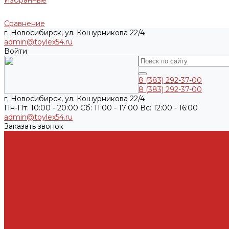
Избранные
Сравнение
г. Новосибирск, ул. Кошурникова 22/4
admin@toylex54.ru
Войти
8 (383) 292-37-00
8 (383) 292-37-00
г. Новосибирск, ул. Кошурникова 22/4
Пн-Пт: 10:00 - 20:00 Cб: 11:00 - 17:00 Вс: 12:00 - 16:00
admin@toylex54.ru
Заказать звонок
...
Каталог товаров
Автомасла, антифриз, прочие жидкости
Антифризы
Жидкости гидравлические
Масла моторные
Масла трансмисионные
Прочие жидкости
Смазки
Тормозные жидкости
Автохимия