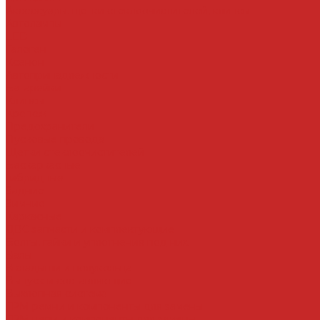
Аксессуары, щетки стеклоочистителей, клипсы
Автолампы
LED
Галоген
Ксенон
Автопринадлежности
Батарейки
Клипсы
Крепеж
Предохранители
Пусковые провода
Щетки стеклоочистителей
Бескаркасные
Гибридные
Задние
Зимние
Каркасные
ДВС запчасти и комплектующие
Болты, гайки и уплотнения под них
Валы
Вкладыши и полукольца
Выпуск и составляющие
Выхлопная система
ГРМ ремни и компоненты для замены
ГРМ цепи и компоненты для замены