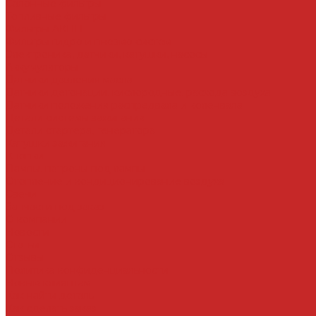
Салонные фильтры
Топливные фильтры
Фильтры АКПП
Фильтры гидро и пневмо систем
Электроника, датчики, катушки, насосы
Аккумуляторы
Датчики давления масла
Датчики детонации, кислородные, расхода воздуха
Датчики положения распредвала и коленвала
Детали системы зажигания
Детали стартера, генератора
Катушки зажигания
Кнопки
Лампы, патроны под лампы
Отопление и кондиционирование воздуха
Свечи
Запчасти под заказ
О компании
Новости
Статьи
Отзывы
Политика конфиденциальности
Новым клиентам
Как найти деталь
Как сделать заказ