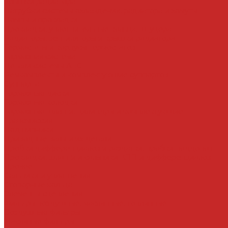
Крышки радиатора
Патрубки системы охлаждения, радиатора и хомуты
Помпы и прокладки
Прокладки, уплотнительные кольца, штуцера
Радиаторы, вентиляторы и крышки радиатора
Термостаты и корпусы термостатов
Тормозная система
Детали системы АБС
Ремкомплекты и комплектующие суппортов
Суппорта
Тормозные диски
Тормозные колодки
Тормозные шланги, цилиндры и комплектующие
Трансмиссия
Подшипники
Приводные валы и их детали
Пробки дифференциалов и раздатки, пробки поддонов
Прокладки, шланги и сальники КПП и дифференциалов
Прочее
Сальники и уплотнения
Стопорные кольца
Элементы сцепления
Фильтры воздушные, маслянные, топливные
Воздушные фильтры
Масляные фильтры