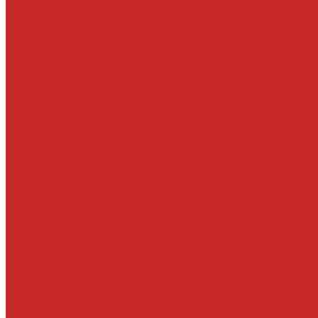
Втулки
Датчики давления воздуха в шине и комплектующие
Опоры, отбойники, пыльники, подшипники опор
Подшипники ступичные
Прокладки и проставки под пружины
Пружины подвески
Рычаги тяги
Сайлентблоки задней подвески и подушки подрамника
Сайлентблоки передней подвески
СПУ
Стойки
Стойки амортизаторов
Ступицы и их детали
Шаровые опоры, шаровые соединения
Элементы гидроподвески
Рулевое управление
Детали рулевой колонки
Ключи и замки зажигания
Прокладки и шайбы ГУР
Рейки, тяги, наконечники, пыльники
Ремкомплекты
Сальники и втулки рулевой рейки
Шланги, патрубки ГУР
Система охлаждения и составляющие
Вискомуфты включения вентилятора