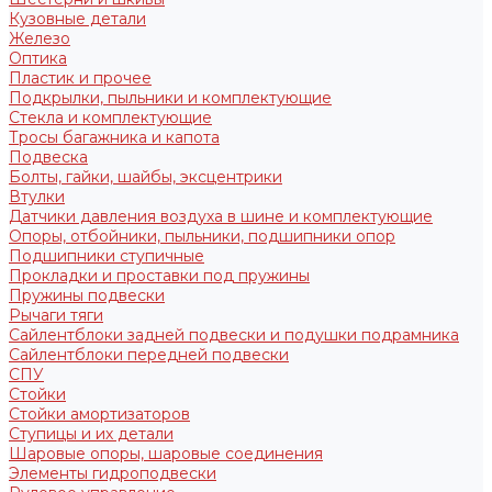
Кузовные детали
Железо
Оптика
Пластик и прочее
Подкрылки, пыльники и комплектующие
Стекла и комплектующие
Тросы багажника и капота
Подвеска
Болты, гайки, шайбы, эксцентрики
Втулки
Датчики давления воздуха в шине и комплектующие
Опоры, отбойники, пыльники, подшипники опор
Подшипники ступичные
Прокладки и проставки под пружины
Пружины подвески
Рычаги тяги
Сайлентблоки задней подвески и подушки подрамника
Сайлентблоки передней подвески
СПУ
Стойки
Стойки амортизаторов
Ступицы и их детали
Шаровые опоры, шаровые соединения
Элементы гидроподвески