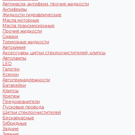
Автомасла, антифриз, прочие жидкости
Антифризы
Жидкости гидравлические
Масла моторные
Масла трансмисионные
Прочие жидкости
Смазки
Тормозные жидкости
Автохимия
Аксессуары, щетки стеклоочистителей, клипсы
Автолампы
LED
Галоген
Ксенон
Автопринадлежности
Батарейки
Клипсы
Крепеж
Предохранители
Пусковые провода
Щетки стеклоочистителей
Бескаркасные
Гибридные
Задние
Зимние