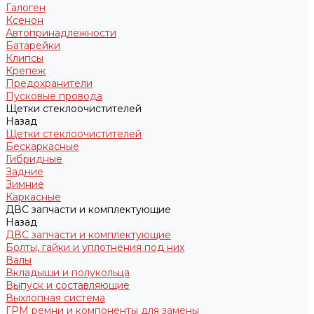
Галоген
Ксенон
Автопринадлежности
Батарейки
Клипсы
Крепеж
Предохранители
Пусковые провода
Щетки стеклоочистителей
Назад
Щетки стеклоочистителей
Бескаркасные
Гибридные
Задние
Зимние
Каркасные
ДВС запчасти и комплектующие
Назад
ДВС запчасти и комплектующие
Болты, гайки и уплотнения под них
Валы
Вкладыши и полукольца
Выпуск и составляющие
Выхлопная система
ГРМ ремни и компоненты для замены