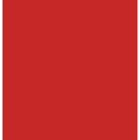
Сальники и уплотнения
Стопорные кольца
Элементы сцепления
Фильтры воздушные, маслянные, топливные
Воздушные фильтры
Масляные фильтры
Салонные фильтры
Топливные фильтры
Фильтры АКПП
Фильтры гидро и пневмо систем
Электроника, датчики, катушки, насосы
Аккумуляторы
Датчики давления масла
Датчики детонации, кислородные, расхода воздуха
Датчики положения распредвала и коленвала
Детали системы зажигания
Детали стартера, генератора
Катушки зажигания
Кнопки
Лампы, патроны под лампы
Отопление и кондиционирование воздуха
Свечи
Запчасти под заказ
О компании
Новости