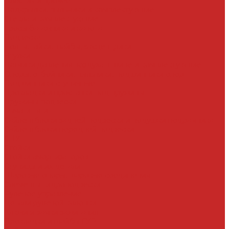
Пластик и прочее
Подкрылки, пыльники и комплектующие
Стекла и комплектующие
Тросы багажника и капота
Подвеска
Болты, гайки, шайбы, эксцентрики
Втулки
Датчики давления воздуха в шине и комплектующие
Опоры, отбойники, пыльники, подшипники опор
Подшипники ступичные
Прокладки и проставки под пружины
Пружины подвески
Рычаги тяги
Сайлентблоки задней подвески и подушки подрамника
Сайлентблоки передней подвески
СПУ
Стойки
Стойки амортизаторов
Ступицы и их детали
Шаровые опоры, шаровые соединения
Элементы гидроподвески
Рулевое управление
Детали рулевой колонки
Ключи и замки зажигания
Прокладки и шайбы ГУР