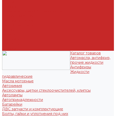
Статьи
Отзывы
Политика конфиденциальности
Новым клиентам
Как найти деталь
Как сделать заказ
Оптом
Оплата
Доставка
Контакты
Отзывы
Каталог товаров
Автомасла, антифриз,
прочие жидкости
Антифризы
Жидкости
гидравлические
Масла моторные
Автохимия
Аксессуары, щетки стеклоочистителей, клипсы
Автолампы
Автопринадлежности
Батарейки
ДВС запчасти и комплектующие
Болты, гайки и уплотнения под них