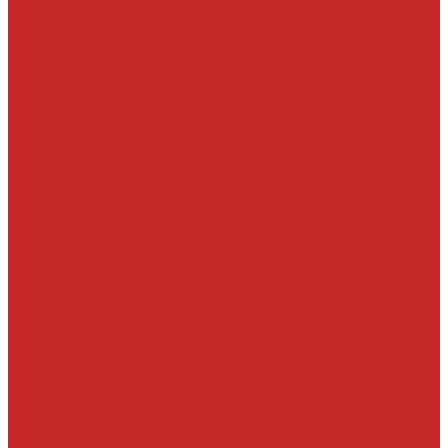
Рейки, тяги, наконечники, пыльники
Ремкомплекты
Сальники и втулки рулевой рейки
Шланги, патрубки ГУР
Система охлаждения и составляющие
Вискомуфты включения вентилятора
Крышки радиатора
Патрубки системы охлаждения, радиатора и хомуты
Помпы и прокладки
Прокладки, уплотнительные кольца, штуцера
Радиаторы, вентиляторы и крышки радиатора
Термостаты и корпусы термостатов
Тормозная система
Детали системы АБС
Ремкомплекты и комплектующие суппортов
Суппорта
Тормозные диски
Тормозные колодки
Тормозные шланги, цилиндры и комплектующие
Трансмиссия
Подшипники
Приводные валы и их детали
Пробки дифференциалов и раздатки, пробки поддонов
Прокладки, шланги и сальники КПП и дифференциалов
Прочее