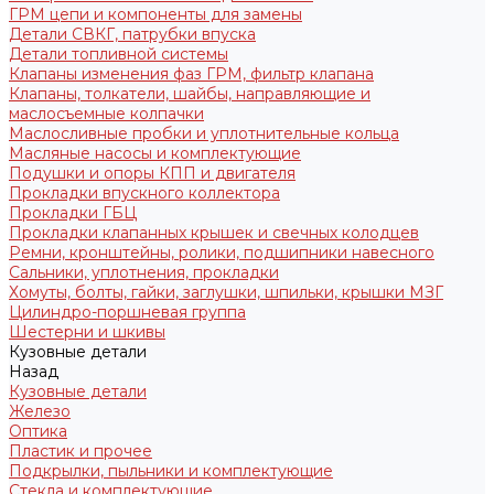
ГРМ цепи и компоненты для замены
Детали СВКГ, патрубки впуска
Детали топливной системы
Клапаны изменения фаз ГРМ, фильтр клапана
Клапаны, толкатели, шайбы, направляющие и
маслосъемные колпачки
Маслосливные пробки и уплотнительные кольца
Масляные насосы и комплектующие
Подушки и опоры КПП и двигателя
Прокладки впускного коллектора
Прокладки ГБЦ
Прокладки клапанных крышек и свечных колодцев
Ремни, кронштейны, ролики, подшипники навесного
Сальники, уплотнения, прокладки
Хомуты, болты, гайки, заглушки, шпильки, крышки МЗГ
Цилиндро-поршневая группа
Шестерни и шкивы
Кузовные детали
Назад
Кузовные детали
Железо
Оптика
Пластик и прочее
Подкрылки, пыльники и комплектующие
Стекла и комплектующие