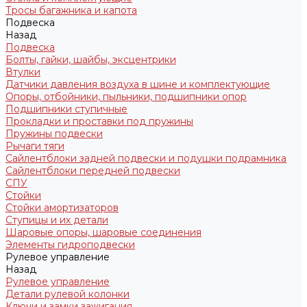
Тросы багажника и капота
Подвеска
Назад
Подвеска
Болты, гайки, шайбы, эксцентрики
Втулки
Датчики давления воздуха в шине и комплектующие
Опоры, отбойники, пыльники, подшипники опор
Подшипники ступичные
Прокладки и проставки под пружины
Пружины подвески
Рычаги тяги
Сайлентблоки задней подвески и подушки подрамника
Сайлентблоки передней подвески
СПУ
Стойки
Стойки амортизаторов
Ступицы и их детали
Шаровые опоры, шаровые соединения
Элементы гидроподвески
Рулевое управление
Назад
Рулевое управление
Детали рулевой колонки
Ключи и замки зажигания