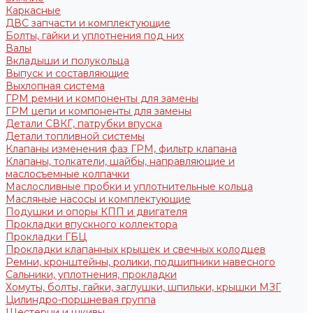
Каркасные
ДВС запчасти и комплектующие
Болты, гайки и уплотнения под них
Валы
Вкладыши и полукольца
Выпуск и составляющие
Выхлопная система
ГРМ ремни и компоненты для замены
ГРМ цепи и компоненты для замены
Детали СВКГ, патрубки впуска
Детали топливной системы
Клапаны изменения фаз ГРМ, фильтр клапана
Клапаны, толкатели, шайбы, направляющие и
маслосъемные колпачки
Маслосливные пробки и уплотнительные кольца
Масляные насосы и комплектующие
Подушки и опоры КПП и двигателя
Прокладки впускного коллектора
Прокладки ГБЦ
Прокладки клапанных крышек и свечных колодцев
Ремни, кронштейны, ролики, подшипники навесного
Сальники, уплотнения, прокладки
Хомуты, болты, гайки, заглушки, шпильки, крышки МЗГ
Цилиндро-поршневая группа
Шестерни и шкивы