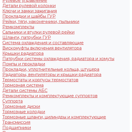
Рулевое управление
Детали рулевой колонки
Ключи и замки зажигания
Прокладки и шайбы ГУР
Рейки, тяги, наконечники, пыльники
Ремкомплекты
Сальники и втулки рулевой рейки
Шланги, патрубки ГУР
Система охлаждения и составляющие
Вискомуфты включения вентилятора
Крышки радиатора
Патрубки системы охлаждения, радиатора и хомуты
Помпы и прокладки
Прокладки, уплотнительные кольца, штуцера
Радиаторы, вентиляторы и крышки радиатора
Термостаты и корпусы термостатов
Тормозная система
Детали системы АБС
Ремкомплекты и комплектующие суппортов
Суппорта
Тормозные диски
Тормозные колодки
Тормозные шланги, цилиндры и комплектующие
Трансмиссия
Подшипники