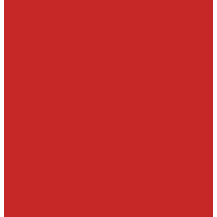
Оптика
Пластик и прочее
Подвеска
Болты, гайки, шайбы, эксцентрики
Втулки
Датчики давления воздуха в шине и комплектующие
Рулевое управление
Детали рулевой колонки
Ключи и замки зажигания
Прокладки и шайбы ГУР
Система охлаждения и составляющие
Вискомуфты включения вентилятора
Крышки радиатора
Патрубки системы охлаждения, радиатора и хомуты
Тормозная система
Детали системы АБС
Ремкомплекты и комплектующие суппортов
Суппорта
Трансмиссия
Подшипники
Приводные валы и их детали
Пробки дифференциалов и раздатки, пробки поддонов
Фильтры воздушные, маслянные, топливные
Воздушные фильтры
Масляные фильтры