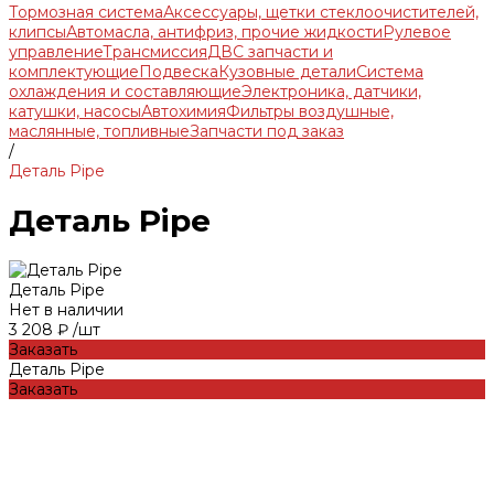
Тормозная система
Аксессуары, щетки стеклоочистителей,
клипсы
Автомасла, антифриз, прочие жидкости
Рулевое
управление
Трансмиссия
ДВС запчасти и
комплектующие
Подвеска
Кузовные детали
Система
охлаждения и составляющие
Электроника, датчики,
катушки, насосы
Автохимия
Фильтры воздушные,
маслянные, топливные
Запчасти под заказ
/
Деталь Pipe
Деталь Pipe
Деталь Pipe
Нет в наличии
3 208 ₽
/
шт
Заказать
Деталь Pipe
Заказать