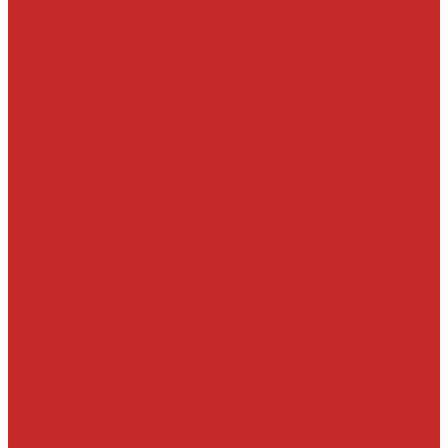
Салонные фильтры
Электроника, датчики, катушки, насосы
Аккумуляторы
Датчики давления масла
Датчики детонации, кислородные, расхода воздуха
Запчасти под заказ
О компании
Новости
Статьи
Отзывы
Политика конфиденциальности
Новым клиентам
Как найти деталь
Как сделать заказ
Оптом
Оплата
Доставка
Контакты
Отзывы
...
Каталог товаров
Автомасла, антифриз, прочие жидкости
Антифризы
Жидкости гидравлические
Масла моторные