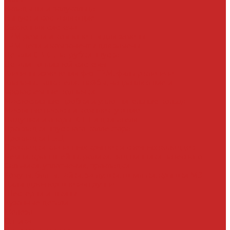
Вкладыши и полукольца
Выпуск и составляющие
Выхлопная система
ГРМ ремни и компоненты для замены
ГРМ цепи и компоненты для замены
Детали СВКГ, патрубки впуска
Детали топливной системы
Клапаны изменения фаз ГРМ, фильтр клапана
Клапаны, толкатели, шайбы, направляющие и
маслосъемные колпачки
Маслосливные пробки и уплотнительные кольца
Масляные насосы и комплектующие
Подушки и опоры КПП и двигателя
Прокладки впускного коллектора
Прокладки ГБЦ
Прокладки клапанных крышек и свечных колодцев
Ремни, кронштейны, ролики, подшипники навесного
Сальники, уплотнения, прокладки
Хомуты, болты, гайки, заглушки, шпильки, крышки МЗГ
Цилиндро-поршневая группа
Шестерни и шкивы
Кузовные детали
Железо
Оптика