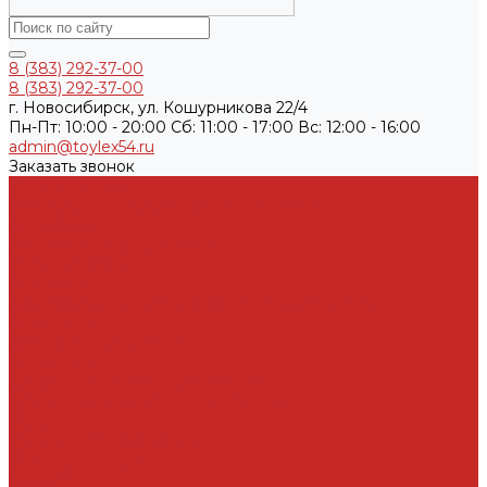
8 (383) 292-37-00
8 (383) 292-37-00
г. Новосибирск, ул. Кошурникова 22/4
Пн-Пт: 10:00 - 20:00 Cб: 11:00 - 17:00 Вс: 12:00 - 16:00
admin@toylex54.ru
Заказать звонок
Каталог товаров
Автомасла, антифриз, прочие жидкости
Антифризы
Жидкости гидравлические
Масла моторные
Автохимия
Аксессуары, щетки стеклоочистителей, клипсы
Автолампы
Автопринадлежности
Батарейки
ДВС запчасти и комплектующие
Болты, гайки и уплотнения под них
Валы
Вкладыши и полукольца
Кузовные детали
Железо