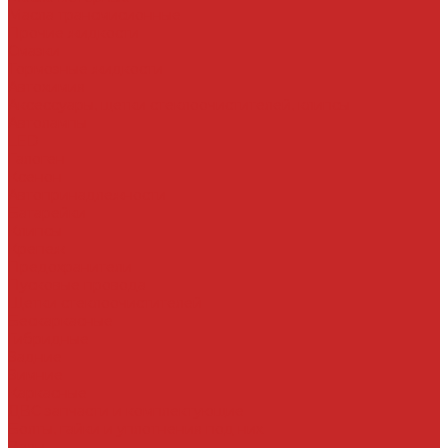
Масла трансмисионные
Прочие жидкости
Смазки
Тормозные жидкости
Автохимия
Аксессуары, щетки стеклоочистителей, клипсы
Автолампы
LED
Галоген
Ксенон
Автопринадлежности
Батарейки
Клипсы
Крепеж
Предохранители
Пусковые провода
Щетки стеклоочистителей
Бескаркасные
Гибридные
Задние
Зимние
Каркасные
ДВС запчасти и комплектующие
Болты, гайки и уплотнения под них
Валы