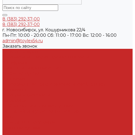
8 (383) 292-37-00
8 (383) 292-37-00
г. Новосибирск, ул. Кошурникова 22/4
Пн-Пт: 10:00 - 20:00 Cб: 11:00 - 17:00 Вс: 12:00 - 16:00
admin@toylex54.ru
Заказать звонок
Каталог товаров
Автомасла, антифриз, прочие жидкости
Антифризы
Жидкости гидравлические
Масла моторные
Автохимия
Аксессуары, щетки стеклоочистителей, клипсы
Автолампы
Автопринадлежности
Батарейки
ДВС запчасти и комплектующие
Болты, гайки и уплотнения под них
Валы
Вкладыши и полукольца
Кузовные детали
Железо