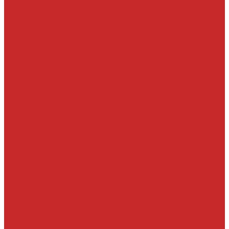
Оптика
Пластик и прочее
Подвеска
Болты, гайки, шайбы, эксцентрики
Втулки
Датчики давления воздуха в шине и комплектующие
Рулевое управление
Детали рулевой колонки
Ключи и замки зажигания
Прокладки и шайбы ГУР
Система охлаждения и составляющие
Вискомуфты включения вентилятора
Крышки радиатора
Патрубки системы охлаждения, радиатора и хомуты
Тормозная система
Детали системы АБС
Ремкомплекты и комплектующие суппортов
Суппорта
Трансмиссия
Подшипники
Приводные валы и их детали
Пробки дифференциалов и раздатки, пробки поддонов
Фильтры воздушные, маслянные, топливные
Воздушные фильтры
Масляные фильтры