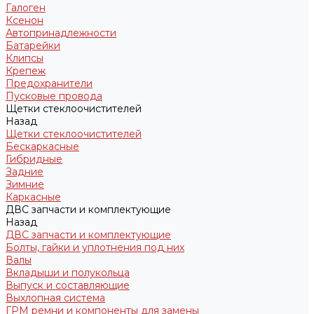
Галоген
Ксенон
Автопринадлежности
Батарейки
Клипсы
Крепеж
Предохранители
Пусковые провода
Щетки стеклоочистителей
Назад
Щетки стеклоочистителей
Бескаркасные
Гибридные
Задние
Зимние
Каркасные
ДВС запчасти и комплектующие
Назад
ДВС запчасти и комплектующие
Болты, гайки и уплотнения под них
Валы
Вкладыши и полукольца
Выпуск и составляющие
Выхлопная система
ГРМ ремни и компоненты для замены