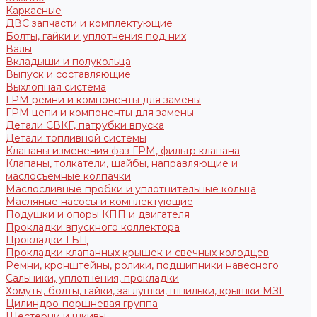
Каркасные
ДВС запчасти и комплектующие
Болты, гайки и уплотнения под них
Валы
Вкладыши и полукольца
Выпуск и составляющие
Выхлопная система
ГРМ ремни и компоненты для замены
ГРМ цепи и компоненты для замены
Детали СВКГ, патрубки впуска
Детали топливной системы
Клапаны изменения фаз ГРМ, фильтр клапана
Клапаны, толкатели, шайбы, направляющие и
маслосъемные колпачки
Маслосливные пробки и уплотнительные кольца
Масляные насосы и комплектующие
Подушки и опоры КПП и двигателя
Прокладки впускного коллектора
Прокладки ГБЦ
Прокладки клапанных крышек и свечных колодцев
Ремни, кронштейны, ролики, подшипники навесного
Сальники, уплотнения, прокладки
Хомуты, болты, гайки, заглушки, шпильки, крышки МЗГ
Цилиндро-поршневая группа
Шестерни и шкивы