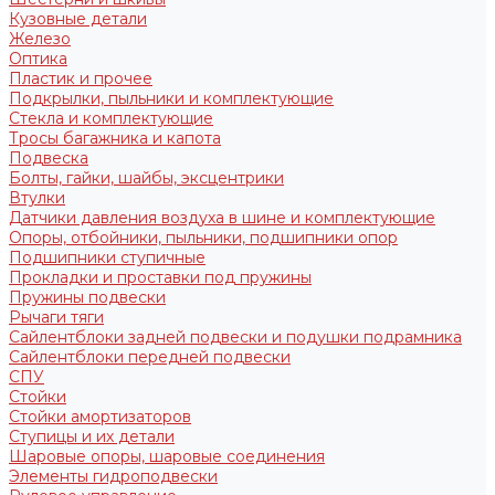
Кузовные детали
Железо
Оптика
Пластик и прочее
Подкрылки, пыльники и комплектующие
Стекла и комплектующие
Тросы багажника и капота
Подвеска
Болты, гайки, шайбы, эксцентрики
Втулки
Датчики давления воздуха в шине и комплектующие
Опоры, отбойники, пыльники, подшипники опор
Подшипники ступичные
Прокладки и проставки под пружины
Пружины подвески
Рычаги тяги
Сайлентблоки задней подвески и подушки подрамника
Сайлентблоки передней подвески
СПУ
Стойки
Стойки амортизаторов
Ступицы и их детали
Шаровые опоры, шаровые соединения
Элементы гидроподвески