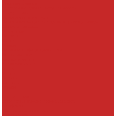
Салонные фильтры
Электроника, датчики, катушки, насосы
Аккумуляторы
Датчики давления масла
Датчики детонации, кислородные, расхода воздуха
Запчасти под заказ
О компании
Новости
Статьи
Отзывы
Политика конфиденциальности
Новым клиентам
Как найти деталь
Как сделать заказ
Оптом
Оплата
Доставка
Контакты
Отзывы
...
Каталог товаров
Автомасла, антифриз, прочие жидкости
Антифризы
Жидкости гидравлические
Масла моторные