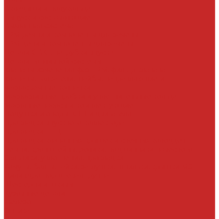
Вкладыши и полукольца
Выпуск и составляющие
Выхлопная система
ГРМ ремни и компоненты для замены
ГРМ цепи и компоненты для замены
Детали СВКГ, патрубки впуска
Детали топливной системы
Клапаны изменения фаз ГРМ, фильтр клапана
Клапаны, толкатели, шайбы, направляющие и
маслосъемные колпачки
Маслосливные пробки и уплотнительные кольца
Масляные насосы и комплектующие
Подушки и опоры КПП и двигателя
Прокладки впускного коллектора
Прокладки ГБЦ
Прокладки клапанных крышек и свечных колодцев
Ремни, кронштейны, ролики, подшипники навесного
Сальники, уплотнения, прокладки
Хомуты, болты, гайки, заглушки, шпильки, крышки МЗГ
Цилиндро-поршневая группа
Шестерни и шкивы
Кузовные детали
Железо
Оптика