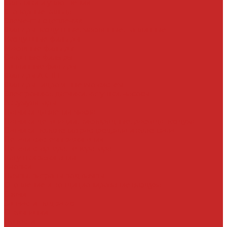
Сальники и уплотнения
Стопорные кольца
Элементы сцепления
Фильтры воздушные, маслянные, топливные
Воздушные фильтры
Масляные фильтры
Салонные фильтры
Топливные фильтры
Фильтры АКПП
Фильтры гидро и пневмо систем
Электроника, датчики, катушки, насосы
Аккумуляторы
Датчики давления масла
Датчики детонации, кислородные, расхода воздуха
Датчики положения распредвала и коленвала
Детали системы зажигания
Детали стартера, генератора
Катушки зажигания
Кнопки
Лампы, патроны под лампы
Отопление и кондиционирование воздуха
Свечи
Запчасти под заказ
О компании
Новости