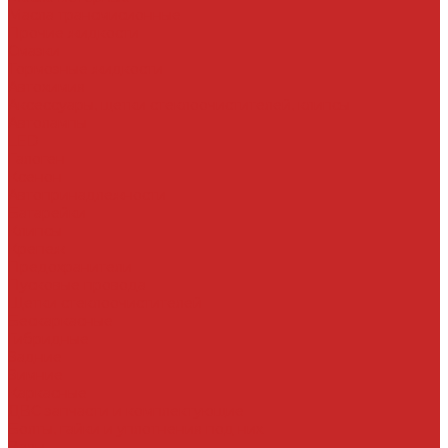
Масла трансмисионные
Прочие жидкости
Смазки
Тормозные жидкости
Автохимия
Аксессуары, щетки стеклоочистителей, клипсы
Автолампы
LED
Галоген
Ксенон
Автопринадлежности
Батарейки
Клипсы
Крепеж
Предохранители
Пусковые провода
Щетки стеклоочистителей
Бескаркасные
Гибридные
Задние
Зимние
Каркасные
ДВС запчасти и комплектующие
Болты, гайки и уплотнения под них
Валы