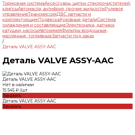
Тормозная система
Аксессуары, щетки стеклоочистителей,
клипсы
Автомасла, антифриз, прочие жидкости
Рулевое
управление
Трансмиссия
ДВС запчасти и
комплектующие
Подвеска
Кузовные детали
Система
охлаждения и составляющие
Электроника, датчики,
катушки, насосы
Автохимия
Фильтры воздушные,
маслянные, топливные
Запчасти под заказ
/
Деталь VALVE ASSY-AAC
Деталь VALVE ASSY-AAC
Деталь VALVE ASSY-AAC
Нет в наличии
15 545 ₽
/
шт
Заказать
Деталь VALVE ASSY-AAC
Заказать