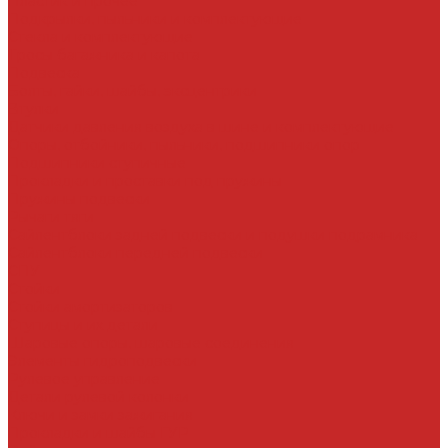
Пластик и прочее
Подкрылки, пыльники и комплектующие
Стекла и комплектующие
Тросы багажника и капота
Подвеска
Болты, гайки, шайбы, эксцентрики
Втулки
Датчики давления воздуха в шине и комплектующие
Опоры, отбойники, пыльники, подшипники опор
Подшипники ступичные
Прокладки и проставки под пружины
Пружины подвески
Рычаги тяги
Сайлентблоки задней подвески и подушки подрамника
Сайлентблоки передней подвески
СПУ
Стойки
Стойки амортизаторов
Ступицы и их детали
Шаровые опоры, шаровые соединения
Элементы гидроподвески
Рулевое управление
Детали рулевой колонки
Ключи и замки зажигания
Прокладки и шайбы ГУР