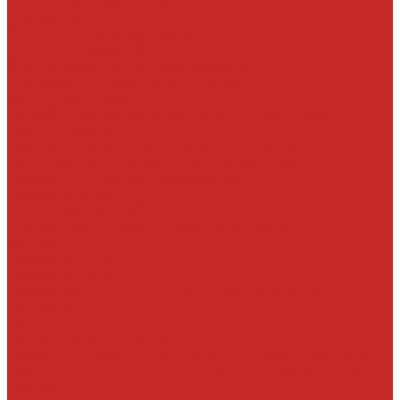
Рейки, тяги, наконечники, пыльники
Ремкомплекты
Сальники и втулки рулевой рейки
Шланги, патрубки ГУР
Система охлаждения и составляющие
Вискомуфты включения вентилятора
Крышки радиатора
Патрубки системы охлаждения, радиатора и хомуты
Помпы и прокладки
Прокладки, уплотнительные кольца, штуцера
Радиаторы, вентиляторы и крышки радиатора
Термостаты и корпусы термостатов
Тормозная система
Детали системы АБС
Ремкомплекты и комплектующие суппортов
Суппорта
Тормозные диски
Тормозные колодки
Тормозные шланги, цилиндры и комплектующие
Трансмиссия
Подшипники
Приводные валы и их детали
Пробки дифференциалов и раздатки, пробки поддонов
Прокладки, шланги и сальники КПП и дифференциалов
Прочее