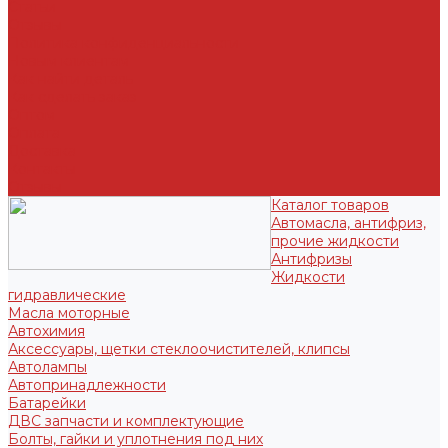
Статьи
Отзывы
Политика конфиденциальности
Новым клиентам
Как найти деталь
Как сделать заказ
Оптом
Оплата
Доставка
Контакты
Отзывы
Каталог товаров
Автомасла, антифриз,
прочие жидкости
Антифризы
Жидкости
гидравлические
Масла моторные
Автохимия
Аксессуары, щетки стеклоочистителей, клипсы
Автолампы
Автопринадлежности
Батарейки
ДВС запчасти и комплектующие
Болты, гайки и уплотнения под них