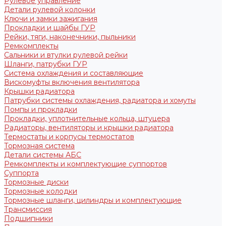
Рулевое управление
Детали рулевой колонки
Ключи и замки зажигания
Прокладки и шайбы ГУР
Рейки, тяги, наконечники, пыльники
Ремкомплекты
Сальники и втулки рулевой рейки
Шланги, патрубки ГУР
Система охлаждения и составляющие
Вискомуфты включения вентилятора
Крышки радиатора
Патрубки системы охлаждения, радиатора и хомуты
Помпы и прокладки
Прокладки, уплотнительные кольца, штуцера
Радиаторы, вентиляторы и крышки радиатора
Термостаты и корпусы термостатов
Тормозная система
Детали системы АБС
Ремкомплекты и комплектующие суппортов
Суппорта
Тормозные диски
Тормозные колодки
Тормозные шланги, цилиндры и комплектующие
Трансмиссия
Подшипники