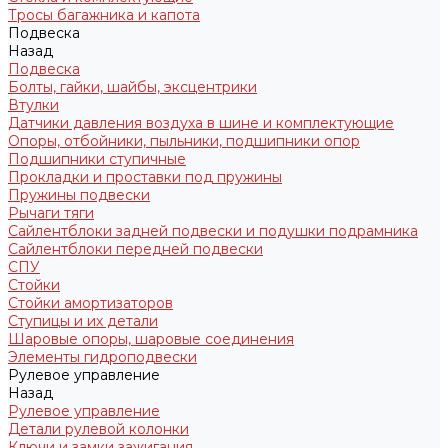
Тросы багажника и капота
Подвеска
Назад
Подвеска
Болты, гайки, шайбы, эксцентрики
Втулки
Датчики давления воздуха в шине и комплектующие
Опоры, отбойники, пыльники, подшипники опор
Подшипники ступичные
Прокладки и проставки под пружины
Пружины подвески
Рычаги тяги
Сайлентблоки задней подвески и подушки подрамника
Сайлентблоки передней подвески
СПУ
Стойки
Стойки амортизаторов
Ступицы и их детали
Шаровые опоры, шаровые соединения
Элементы гидроподвески
Рулевое управление
Назад
Рулевое управление
Детали рулевой колонки
Ключи и замки зажигания