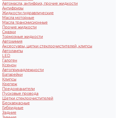
Автомасла, антифриз, прочие жидкости
Антифризы
Жидкости гидравлические
Масла моторные
Масла трансмисионные
Прочие жидкости
Смазки
Тормозные жидкости
Автохимия
Аксессуары, щетки стеклоочистителей, клипсы
Автолампы
LED
Галоген
Ксенон
Автопринадлежности
Батарейки
Клипсы
Крепеж
Предохранители
Пусковые провода
Щетки стеклоочистителей
Бескаркасные
Гибридные
Задние
Зимние