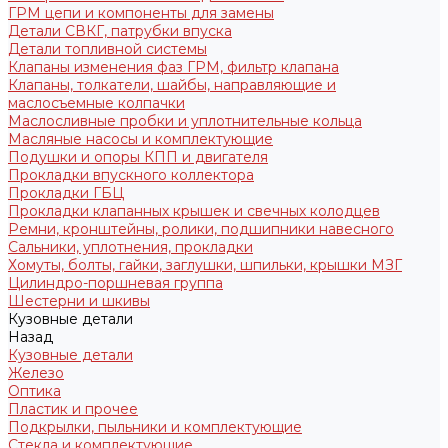
ГРМ цепи и компоненты для замены
Детали СВКГ, патрубки впуска
Детали топливной системы
Клапаны изменения фаз ГРМ, фильтр клапана
Клапаны, толкатели, шайбы, направляющие и
маслосъемные колпачки
Маслосливные пробки и уплотнительные кольца
Масляные насосы и комплектующие
Подушки и опоры КПП и двигателя
Прокладки впускного коллектора
Прокладки ГБЦ
Прокладки клапанных крышек и свечных колодцев
Ремни, кронштейны, ролики, подшипники навесного
Сальники, уплотнения, прокладки
Хомуты, болты, гайки, заглушки, шпильки, крышки МЗГ
Цилиндро-поршневая группа
Шестерни и шкивы
Кузовные детали
Назад
Кузовные детали
Железо
Оптика
Пластик и прочее
Подкрылки, пыльники и комплектующие
Стекла и комплектующие