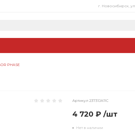
г. Новосибирск, у
SOR PHASE
Артикул
23731JA11C
4 720 ₽
/
шт
Нет в наличии