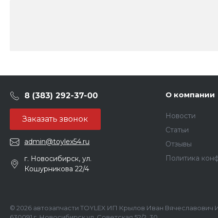
О компании
8 (383) 292-37-00
Новости
Заказать звонок
Статьи
admin@toylex54.ru
Отзывы
Политика кон
г. Новосибирск, ул.
Кошурникова 22/4
© 2026 автозапчасти TOYLEX ИП Крылов Иван Вячеславович И
630091 г. Новосибирск ул. Советская 52/2, 30