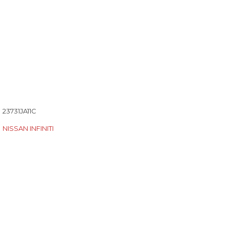
23731JA11C
NISSAN INFINITI