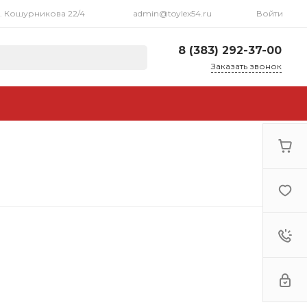
л. Кошурникова 22/4
admin@toylex54.ru
Войти
8 (383) 292-37-00
Заказать звонок
8 (383) 292-37-00
г. Новосибирск, ул.
Кошурникова 22/4
Пн-Пт: 10:00 - 20:00 Cб:
11:00 - 17:00 Вс: 12:00 -
16:00
admin@toylex54.ru