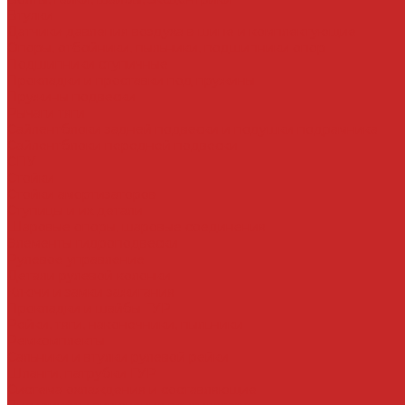
Втулки
Датчики давления воздуха в шине и комплектующие
Опоры, отбойники, пыльники, подшипники опор
Подшипники ступичные
Прокладки и проставки под пружины
Пружины подвески
Рычаги тяги
Сайлентблоки задней подвески и подушки подрамника
Сайлентблоки передней подвески
СПУ
Стойки
Стойки амортизаторов
Ступицы и их детали
Шаровые опоры, шаровые соединения
Элементы гидроподвески
Рулевое управление
Детали рулевой колонки
Ключи и замки зажигания
Прокладки и шайбы ГУР
Рейки, тяги, наконечники, пыльники
Ремкомплекты
Сальники и втулки рулевой рейки
Шланги, патрубки ГУР
Система охлаждения и составляющие