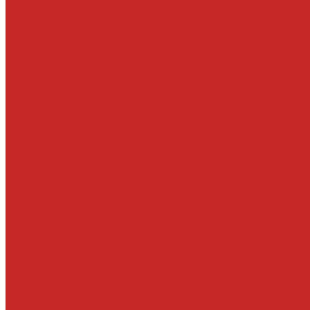
Датчики детонации, кислородные, расхода воздуха
Запчасти под заказ
О компании
Новости
Статьи
Отзывы
Политика конфиденциальности
Новым клиентам
Как найти деталь
Как сделать заказ
Оптом
Оплата
Доставка
Контакты
Отзывы
...
Каталог товаров
Автомасла, антифриз, прочие жидкости
Антифризы
Жидкости гидравлические
Масла моторные
Масла трансмисионные
Прочие жидкости
Смазки
Тормозные жидкости