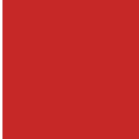
ГРМ цепи и компоненты для замены
Детали СВКГ, патрубки впуска
Детали топливной системы
Клапаны изменения фаз ГРМ, фильтр клапана
Клапаны, толкатели, шайбы, направляющие и маслосъемные
Маслосливные пробки и уплотнительные кольца
Масляные насосы и комплектующие
Подушки и опоры КПП и двигателя
Прокладки впускного коллектора
Прокладки ГБЦ
Прокладки клапанных крышек и свечных колодцев
Ремни, кронштейны, ролики, подшипники навесного
Сальники, уплотнения, прокладки
Хомуты, болты, гайки, заглушки, шпильки, крышки МЗГ
Цилиндро-поршневая группа
Шестерни и шкивы
Кузовные детали
Железо
Оптика
Пластик и прочее
Подкрылки, пыльники и комплектующие
Стекла и комплектующие
Тросы багажника и капота
Подвеска
Болты, гайки, шайбы, эксцентрики