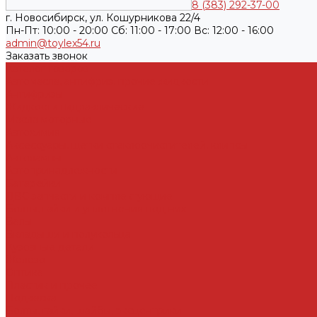
8 (383) 292-37-00
г. Новосибирск, ул. Кошурникова 22/4
Пн-Пт: 10:00 - 20:00 Cб: 11:00 - 17:00 Вс: 12:00 - 16:00
admin@toylex54.ru
Заказать звонок
Каталог товаров
Автомасла, антифриз, прочие жидкости
Антифризы
Жидкости гидравлические
Масла моторные
Автохимия
Аксессуары, щетки стеклоочистителей, клипсы
Автолампы
Автопринадлежности
Батарейки
ДВС запчасти и комплектующие
Болты, гайки и уплотнения под них
Валы
Вкладыши и полукольца
Кузовные детали
Железо
Оптика
Пластик и прочее
Подвеска
Болты, гайки, шайбы, эксцентрики