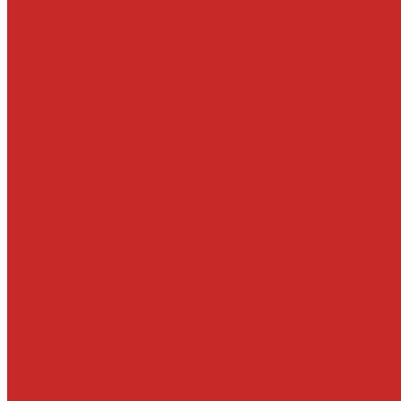
Автохимия
Аксессуары, щетки стеклоочистителей, клипсы
Автолампы
LED
Галоген
Ксенон
Автопринадлежности
Батарейки
Клипсы
Крепеж
Предохранители
Пусковые провода
Щетки стеклоочистителей
Бескаркасные
Гибридные
Задние
Зимние
Каркасные
ДВС запчасти и комплектующие
Болты, гайки и уплотнения под них
Валы
Вкладыши и полукольца
Выпуск и составляющие
Выхлопная система
ГРМ ремни и компоненты для замены