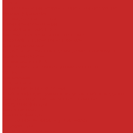
Втулки
Датчики давления воздуха в шине и комплектующие
Рулевое управление
Детали рулевой колонки
Ключи и замки зажигания
Прокладки и шайбы ГУР
Система охлаждения и составляющие
Вискомуфты включения вентилятора
Крышки радиатора
Патрубки системы охлаждения, радиатора и хомуты
Тормозная система
Детали системы АБС
Ремкомплекты и комплектующие суппортов
Суппорта
Трансмиссия
Подшипники
Приводные валы и их детали
Пробки дифференциалов и раздатки, пробки поддонов
Фильтры воздушные, маслянные, топливные
Воздушные фильтры
Масляные фильтры
Салонные фильтры
Электроника, датчики, катушки, насосы
Аккумуляторы
Датчики давления масла