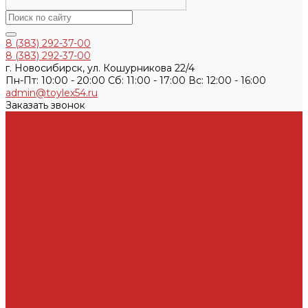
8 (383) 292-37-00
8 (383) 292-37-00
г. Новосибирск, ул. Кошурникова 22/4
Пн-Пт: 10:00 - 20:00 Cб: 11:00 - 17:00 Вс: 12:00 - 16:00
admin@toylex54.ru
Заказать звонок
Каталог товаров
Автомасла, антифриз, прочие жидкости
Антифризы
Жидкости гидравлические
Масла моторные
Автохимия
Аксессуары, щетки стеклоочистителей, клипсы
Автолампы
Автопринадлежности
Батарейки
ДВС запчасти и комплектующие
Болты, гайки и уплотнения под них
Валы
Вкладыши и полукольца
Кузовные детали
Железо