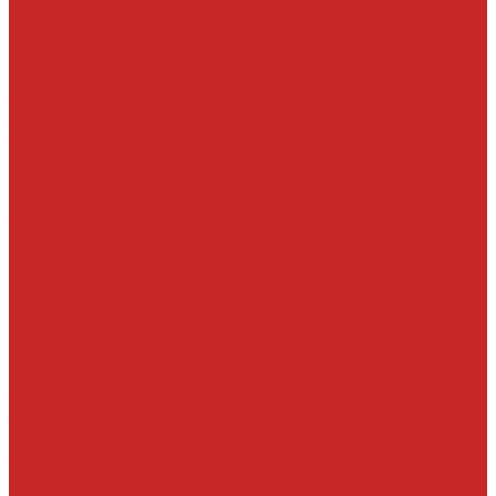
Масла трансмисионные
Прочие жидкости
Смазки
Тормозные жидкости
Автохимия
Аксессуары, щетки стеклоочистителей, клипсы
Автолампы
LED
Галоген
Ксенон
Автопринадлежности
Батарейки
Клипсы
Крепеж
Предохранители
Пусковые провода
Щетки стеклоочистителей
Бескаркасные
Гибридные
Задние
Зимние
Каркасные
ДВС запчасти и комплектующие
Болты, гайки и уплотнения под них
Валы