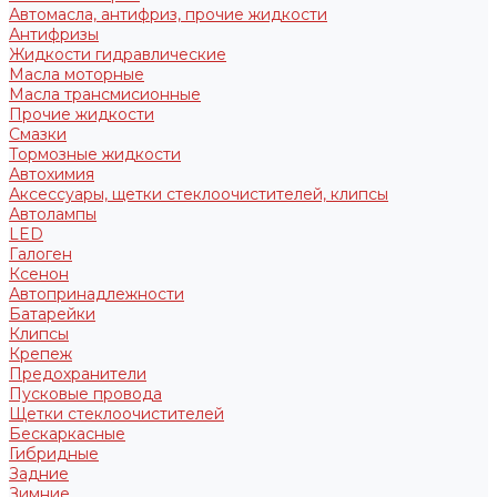
Автомасла, антифриз, прочие жидкости
Антифризы
Жидкости гидравлические
Масла моторные
Масла трансмисионные
Прочие жидкости
Смазки
Тормозные жидкости
Автохимия
Аксессуары, щетки стеклоочистителей, клипсы
Автолампы
LED
Галоген
Ксенон
Автопринадлежности
Батарейки
Клипсы
Крепеж
Предохранители
Пусковые провода
Щетки стеклоочистителей
Бескаркасные
Гибридные
Задние
Зимние