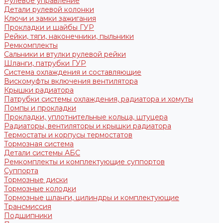
Рулевое управление
Детали рулевой колонки
Ключи и замки зажигания
Прокладки и шайбы ГУР
Рейки, тяги, наконечники, пыльники
Ремкомплекты
Сальники и втулки рулевой рейки
Шланги, патрубки ГУР
Система охлаждения и составляющие
Вискомуфты включения вентилятора
Крышки радиатора
Патрубки системы охлаждения, радиатора и хомуты
Помпы и прокладки
Прокладки, уплотнительные кольца, штуцера
Радиаторы, вентиляторы и крышки радиатора
Термостаты и корпусы термостатов
Тормозная система
Детали системы АБС
Ремкомплекты и комплектующие суппортов
Суппорта
Тормозные диски
Тормозные колодки
Тормозные шланги, цилиндры и комплектующие
Трансмиссия
Подшипники