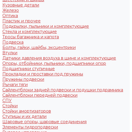
Кузовные детали
Железо
Оптика
Пластик и прочее
Подкрылки, пыльники и комплектующие
Стекла и комплектующие
Тросы багажника и капота
Подвеска
Болты, гайки, шайбы, эксцентрики
Втулки
Датчики давления воздуха в шине и комплектующие
Опоры, отбойники, пыльники, подшипники опор
Подшипники ступичные
Прокладки и проставки под пружины
Пружины подвески
Рычаги тяги
Сайлентблоки задней подвески и подушки подрамника
Сайлентблоки передней подвески
СПУ
Стойки
Стойки амортизаторов
Ступицы и их детали
Шаровые опоры, шаровые соединения
Элементы гидроподвески