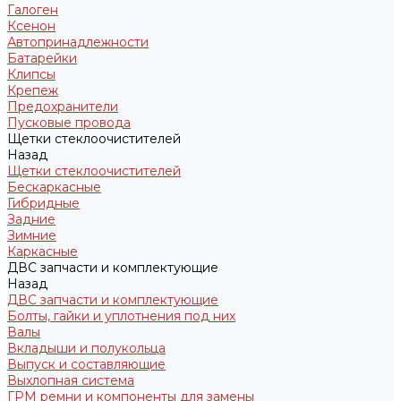
Галоген
Ксенон
Автопринадлежности
Батарейки
Клипсы
Крепеж
Предохранители
Пусковые провода
Щетки стеклоочистителей
Назад
Щетки стеклоочистителей
Бескаркасные
Гибридные
Задние
Зимние
Каркасные
ДВС запчасти и комплектующие
Назад
ДВС запчасти и комплектующие
Болты, гайки и уплотнения под них
Валы
Вкладыши и полукольца
Выпуск и составляющие
Выхлопная система
ГРМ ремни и компоненты для замены