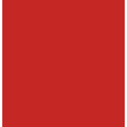
Пластик и прочее
Подкрылки, пыльники и комплектующие
Стекла и комплектующие
Тросы багажника и капота
Подвеска
Болты, гайки, шайбы, эксцентрики
Втулки
Датчики давления воздуха в шине и комплектующие
Опоры, отбойники, пыльники, подшипники опор
Подшипники ступичные
Прокладки и проставки под пружины
Пружины подвески
Рычаги тяги
Сайлентблоки задней подвески и подушки подрамника
Сайлентблоки передней подвески
СПУ
Стойки
Стойки амортизаторов
Ступицы и их детали
Шаровые опоры, шаровые соединения
Элементы гидроподвески
Рулевое управление
Детали рулевой колонки
Ключи и замки зажигания
Прокладки и шайбы ГУР