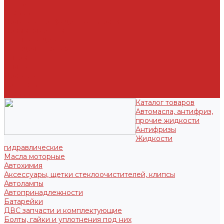
Статьи
Отзывы
Политика конфиденциальности
Новым клиентам
Как найти деталь
Как сделать заказ
Оптом
Оплата
Доставка
Контакты
Отзывы
Каталог товаров
Автомасла, антифриз,
прочие жидкости
Антифризы
Жидкости
гидравлические
Масла моторные
Автохимия
Аксессуары, щетки стеклоочистителей, клипсы
Автолампы
Автопринадлежности
Батарейки
ДВС запчасти и комплектующие
Болты, гайки и уплотнения под них