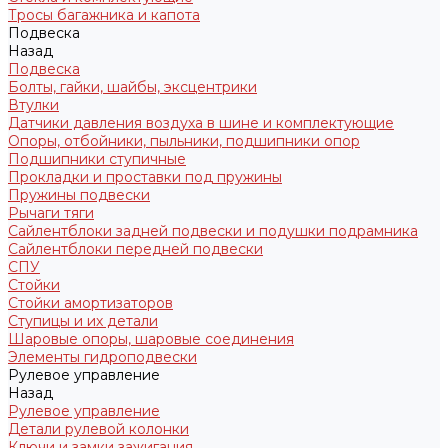
Тросы багажника и капота
Подвеска
Назад
Подвеска
Болты, гайки, шайбы, эксцентрики
Втулки
Датчики давления воздуха в шине и комплектующие
Опоры, отбойники, пыльники, подшипники опор
Подшипники ступичные
Прокладки и проставки под пружины
Пружины подвески
Рычаги тяги
Сайлентблоки задней подвески и подушки подрамника
Сайлентблоки передней подвески
СПУ
Стойки
Стойки амортизаторов
Ступицы и их детали
Шаровые опоры, шаровые соединения
Элементы гидроподвески
Рулевое управление
Назад
Рулевое управление
Детали рулевой колонки
Ключи и замки зажигания