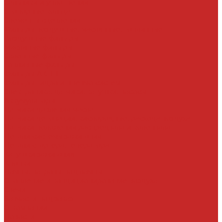
Сальники и уплотнения
Стопорные кольца
Элементы сцепления
Фильтры воздушные, маслянные, топливные
Воздушные фильтры
Масляные фильтры
Салонные фильтры
Топливные фильтры
Фильтры АКПП
Фильтры гидро и пневмо систем
Электроника, датчики, катушки, насосы
Аккумуляторы
Датчики давления масла
Датчики детонации, кислородные, расхода воздуха
Датчики положения распредвала и коленвала
Детали системы зажигания
Детали стартера, генератора
Катушки зажигания
Кнопки
Лампы, патроны под лампы
Отопление и кондиционирование воздуха
Свечи
Запчасти под заказ
О компании
Новости