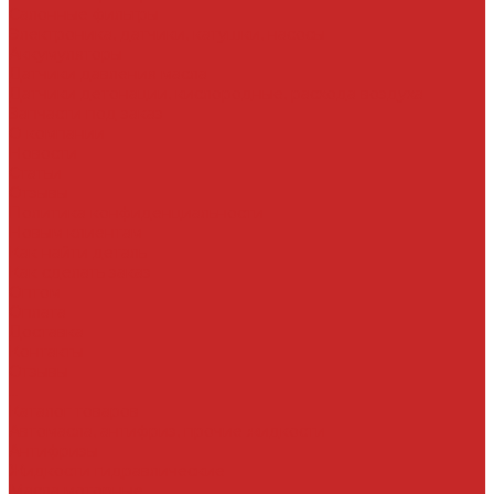
Салонные фильтры
Электроника, датчики, катушки, насосы
Аккумуляторы
Датчики давления масла
Датчики детонации, кислородные, расхода воздуха
Запчасти под заказ
О компании
Новости
Статьи
Отзывы
Политика конфиденциальности
Новым клиентам
Как найти деталь
Как сделать заказ
Оптом
Оплата
Доставка
Контакты
Отзывы
...
Каталог товаров
Автомасла, антифриз, прочие жидкости
Антифризы
Жидкости гидравлические
Масла моторные