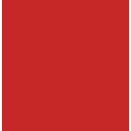
Вкладыши и полукольца
Выпуск и составляющие
Выхлопная система
ГРМ ремни и компоненты для замены
ГРМ цепи и компоненты для замены
Детали СВКГ, патрубки впуска
Детали топливной системы
Клапаны изменения фаз ГРМ, фильтр клапана
Клапаны, толкатели, шайбы, направляющие и
маслосъемные колпачки
Маслосливные пробки и уплотнительные кольца
Масляные насосы и комплектующие
Подушки и опоры КПП и двигателя
Прокладки впускного коллектора
Прокладки ГБЦ
Прокладки клапанных крышек и свечных колодцев
Ремни, кронштейны, ролики, подшипники навесного
Сальники, уплотнения, прокладки
Хомуты, болты, гайки, заглушки, шпильки, крышки МЗГ
Цилиндро-поршневая группа
Шестерни и шкивы
Кузовные детали
Железо
Оптика