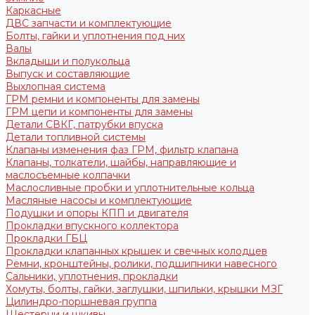
Каркасные
ДВС запчасти и комплектующие
Болты, гайки и уплотнения под них
Валы
Вкладыши и полукольца
Выпуск и составляющие
Выхлопная система
ГРМ ремни и компоненты для замены
ГРМ цепи и компоненты для замены
Детали СВКГ, патрубки впуска
Детали топливной системы
Клапаны изменения фаз ГРМ, фильтр клапана
Клапаны, толкатели, шайбы, направляющие и
маслосъемные колпачки
Маслосливные пробки и уплотнительные кольца
Масляные насосы и комплектующие
Подушки и опоры КПП и двигателя
Прокладки впускного коллектора
Прокладки ГБЦ
Прокладки клапанных крышек и свечных колодцев
Ремни, кронштейны, ролики, подшипники навесного
Сальники, уплотнения, прокладки
Хомуты, болты, гайки, заглушки, шпильки, крышки МЗГ
Цилиндро-поршневая группа
Шестерни и шкивы