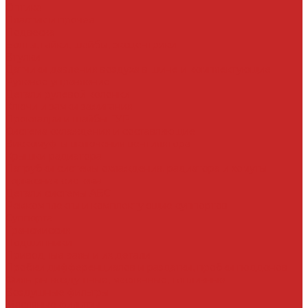
Оптика
Пластик и прочее
Подвеска
Болты, гайки, шайбы, эксцентрики
Втулки
Датчики давления воздуха в шине и комплектующие
Рулевое управление
Детали рулевой колонки
Ключи и замки зажигания
Прокладки и шайбы ГУР
Система охлаждения и составляющие
Вискомуфты включения вентилятора
Крышки радиатора
Патрубки системы охлаждения, радиатора и хомуты
Тормозная система
Детали системы АБС
Ремкомплекты и комплектующие суппортов
Суппорта
Трансмиссия
Подшипники
Приводные валы и их детали
Пробки дифференциалов и раздатки, пробки поддонов
Фильтры воздушные, маслянные, топливные
Воздушные фильтры
Масляные фильтры