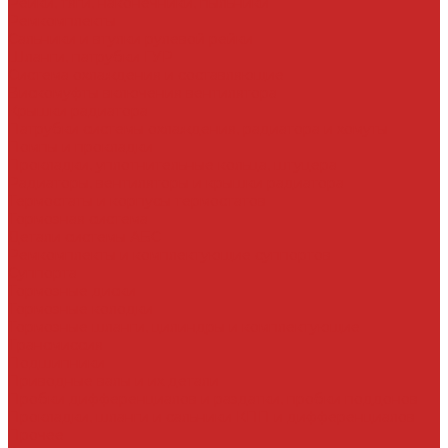
Рейки, тяги, наконечники, пыльники
Ремкомплекты
Сальники и втулки рулевой рейки
Шланги, патрубки ГУР
Система охлаждения и составляющие
Вискомуфты включения вентилятора
Крышки радиатора
Патрубки системы охлаждения, радиатора и хомуты
Помпы и прокладки
Прокладки, уплотнительные кольца, штуцера
Радиаторы, вентиляторы и крышки радиатора
Термостаты и корпусы термостатов
Тормозная система
Детали системы АБС
Ремкомплекты и комплектующие суппортов
Суппорта
Тормозные диски
Тормозные колодки
Тормозные шланги, цилиндры и комплектующие
Трансмиссия
Подшипники
Приводные валы и их детали
Пробки дифференциалов и раздатки, пробки поддонов
Прокладки, шланги и сальники КПП и дифференциалов
Прочее