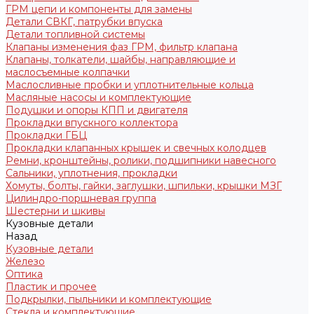
ГРМ цепи и компоненты для замены
Детали СВКГ, патрубки впуска
Детали топливной системы
Клапаны изменения фаз ГРМ, фильтр клапана
Клапаны, толкатели, шайбы, направляющие и
маслосъемные колпачки
Маслосливные пробки и уплотнительные кольца
Масляные насосы и комплектующие
Подушки и опоры КПП и двигателя
Прокладки впускного коллектора
Прокладки ГБЦ
Прокладки клапанных крышек и свечных колодцев
Ремни, кронштейны, ролики, подшипники навесного
Сальники, уплотнения, прокладки
Хомуты, болты, гайки, заглушки, шпильки, крышки МЗГ
Цилиндро-поршневая группа
Шестерни и шкивы
Кузовные детали
Назад
Кузовные детали
Железо
Оптика
Пластик и прочее
Подкрылки, пыльники и комплектующие
Стекла и комплектующие